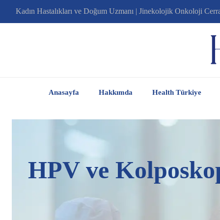
Kadın Hastalıkları ve Doğum Uzmanı | Jinekolojik Onkoloji Cerr
Anasayfa
Hakkımda
Health Türkiye
HPV ve Kolposkopi