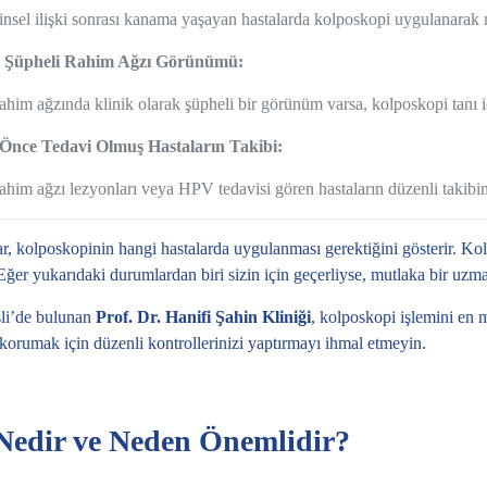
insel ilişki sonrası kanama yaşayan hastalarda kolposkopi uygulanarak ra
k Şüpheli Rahim Ağzı Görünümü:
ahim ağzında klinik olarak şüpheli bir görünüm varsa, kolposkopi tanı iç
Önce Tedavi Olmuş Hastaların Takibi:
ahim ağzı lezyonları veya HPV tedavisi gören hastaların düzenli takibin
, kolposkopinin hangi hastalarda uygulanması gerektiğini gösterir. Kolp
 Eğer yukarıdaki durumlardan biri sizin için geçerliyse, mutlaka bir uzma
şli’de bulunan
Prof. Dr. Hanifi Şahin Kliniği
, kolposkopi işlemini en 
 korumak için düzenli kontrollerinizi yaptırmayı ihmal etmeyin.
edir ve Neden Önemlidir?