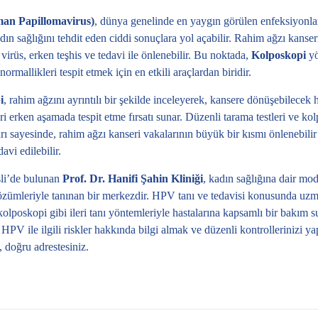
n Papillomavirus)
, dünya genelinde en yaygın görülen enfeksiyonlar
adın sağlığını tehdit eden ciddi sonuçlara yol açabilir. Rahim ağzı kanse
 virüs, erken teşhis ve tedavi ile önlenebilir. Bu noktada,
Kolposkopi
y
ormallikleri tespit etmek için en etkili araçlardan biridir.
i
, rahim ağzını ayrıntılı bir şekilde inceleyerek, kansere dönüşebilecek 
eri erken aşamada tespit etme fırsatı sunar. Düzenli tarama testleri ve ko
ı sayesinde, rahim ağzı kanseri vakalarının büyük bir kısmı önlenebili
avi edilebilir.
şli’de bulunan
Prof. Dr. Hanifi Şahin Kliniği
, kadın sağlığına dair mo
özümleriyle tanınan bir merkezdir. HPV tanı ve tedavisi konusunda uz
kolposkopi gibi ileri tanı yöntemleriyle hastalarına kapsamlı bir bakım 
 HPV ile ilgili riskler hakkında bilgi almak ve düzenli kontrollerinizi y
, doğru adrestesiniz.