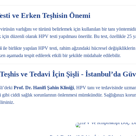
sti ve Erken Teşhisin Önemi
 virüsün varlığını ve türünü belirlemek için kullanılan bir tanı yöntemid
k için düzenli olarak HPV testi yapılması önerilir. Bu test, özellikle 25 y
i
ile birlikte yapılan HPV testi, rahim ağzındaki hücresel değişiklikleri
ken aşamada tespit edilerek etkili bir şekilde müdahale edilebilir.
eşhis ve Tedavi İçin Şişli - İstanbul’da Güv
şli’deki
Prof. Dr. Hanifi Şahin Kliniği
, HPV tanı ve tedavisinde uzmanl
i gibi ciddi sağlık sorunlarının önlenmesi mümkündür. Sağlığınızı kor
irsiniz.