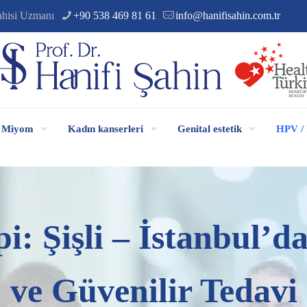
ahisi Uzmanı
+90 538 469 81 61
info@hanifisahin.com.tr
Miyom
Kadın kanserleri
Genital estetik
HPV / 
: Şişli – İstanbul’d
ve Güvenilir Tedavi