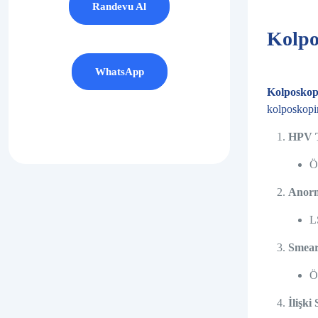
Randevu Al
Kolpo
WhatsApp
Kolposkop
kolposkopin
HPV Te
Ö
Anorm
L
Smear 
Ö
İlişki