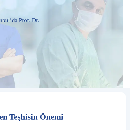
nbul’da Prof. Dr.
en Teşhisin Önemi