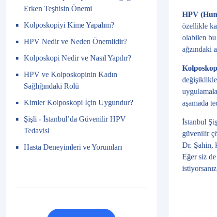
Erken Teşhisin Önemi
HPV (Huma
Kolposkopiyi Kime Yapalım?
özellikle k
olabilen bu
HPV Nedir ve Neden Önemlidir?
ağzındaki an
Kolposkopi Nedir ve Nasıl Yapılır?
Kolposkop
HPV ve Kolposkopinin Kadın
değişiklikl
Sağlığındaki Rolü
uygulamalar
Kimler Kolposkopi İçin Uygundur?
aşamada ted
Şişli - İstanbul’da Güvenilir HPV
İstanbul Şi
Tedavisi
güvenilir ç
Dr. Şahin, 
Hasta Deneyimleri ve Yorumları
Eğer siz de
istiyorsanız