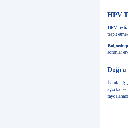
HPV Te
HPV testi
,
tespit etme
Kolposkop
sorunlar er
Doğru T
İstanbul Şi
ağzı kanser
faydalanabil