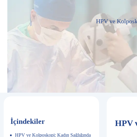
HPV ve Kolposkop
İçindekiler
HPV v
HPV ve Kolposkopi: Kadın Sağlığında