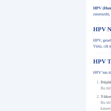
HPV (Huma
zararsızdır
HPV Na
HPV, genell
Virüs, cilt
HPV Tü
HPV’nin tür
Düşük
Bu tür
Yükse
Bu tür
kanser