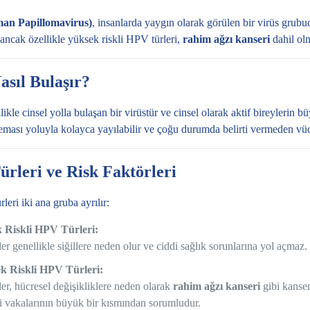
n Papillomavirus)
, insanlarda yaygın olarak görülen bir virüs grubu
, ancak özellikle yüksek riskli HPV türleri,
rahim ağzı kanseri
dahil olm
sıl Bulaşır?
ikle cinsel yolla bulaşan bir virüstür ve cinsel olarak aktif bireylerin 
 teması yoluyla kolayca yayılabilir ve çoğu durumda belirti vermeden vücu
rleri ve Risk Faktörleri
leri iki ana gruba ayrılır:
 Riskli HPV Türleri:
ler genellikle siğillere neden olur ve ciddi sağlık sorunlarına yol açmaz.
k Riskli HPV Türleri:
ler, hücresel değişikliklere neden olarak
rahim ağzı kanseri
gibi kanser
i vakalarının büyük bir kısmından sorumludur.