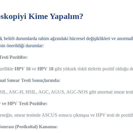
skopiyi Kime Yapalım?
i
, belirli durumlarda rahim ağzındaki hücresel değişiklikleri ve anormalli
in önerildiği durumlar:
sti Pozitifse:
zellikle
HPV 16
ve
HPV 18
gibi yüksek riskli türlerin pozitif olduğu 
al Smear Testi Sonuçlarında:
SIL, ASC-H, HSIL, AGC, AGUS, AGC-NOS gibi anormal smear testi bul
ve HPV Testi Pozitifse:
rneğin, smear testinde ASCUS sonucu çıkmışsa ve HPV testi de pozitifse
 Sonrası (Postkoital) Kanama: