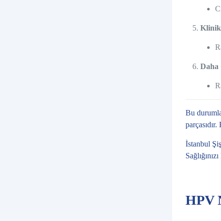
C
Klini
R
Daha 
R
Bu durumlar
parçasıdır.
İstanbul Şi
Sağlığınızı
HPV N