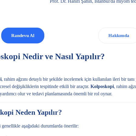
Prof. Dr. Hanifi Şahin, İstanbul'da
miyom
ted
Randevu Al
Hakkımda
skopi Nedir ve Nasıl Yapılır?
i
, rahim ağzını detaylı bir şekilde incelemek için kullanılan ileri bir tan
esel değişikliklerin tespitinde etkili bir araçtır.
Kolposkopi
, rahim ağz
yardımcı olur ve tedavi planlamasında önemli bir rol oynar.
kopi Neden Yapılır?
genellikle aşağıdaki durumlarda önerilir: