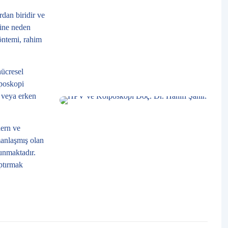
dan biridir ve
rine neden
öntemi, rahim
hücresel
lposkopi
r veya erken
dern ve
manlaşmış olan
sunmaktadır.
aptırmak