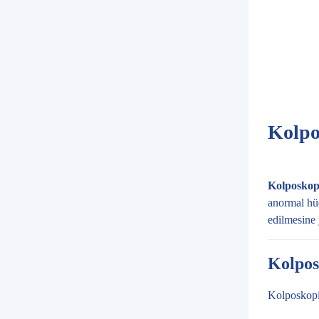
Kolpo
Kolposkop
anormal hücr
edilmesine 
Kolpos
Kolposkopi 