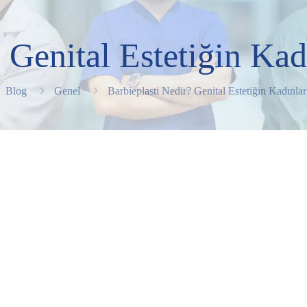
 Genital Estetiğin Kad
Blog
Genel
Barbieplasti Nedir? Genital Estetiğin Kadınlar