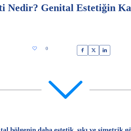
i Nedir? Genital Estetiğin Ka
0
ital bölgenin daha estetik, sıkı ve simetrik 