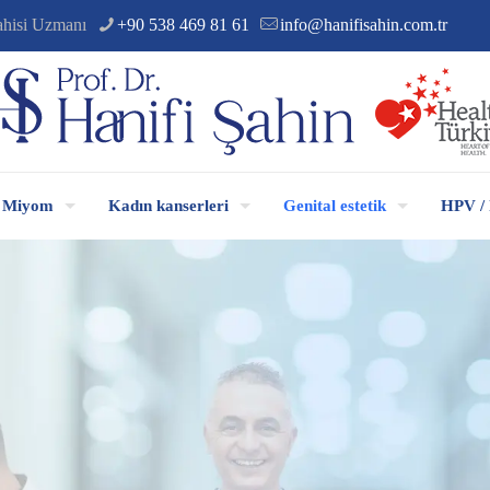
ahisi Uzmanı
+90 538 469 81 61
info@hanifisahin.com.tr
Miyom
Kadın kanserleri
Genital estetik
HPV / 