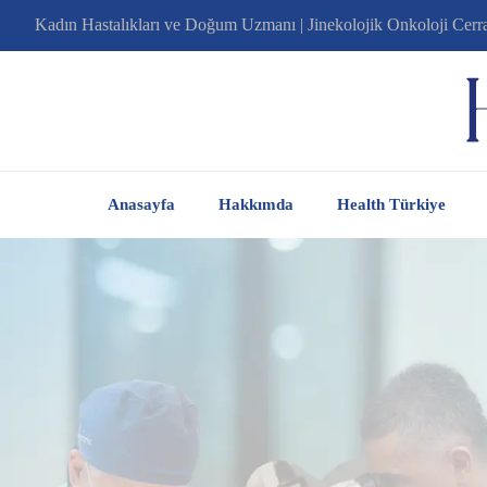
Kadın Hastalıkları ve Doğum Uzmanı | Jinekolojik Onkoloji Cerr
Anasayfa
Hakkımda
Health Türkiye