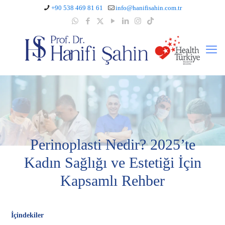
+90 538 469 81 61
info@hanifisahin.com.tr
Perinoplasti Nedir? 2025’te
Kadın Sağlığı ve Estetiği İçin
Kapsamlı Rehber
İçindekiler