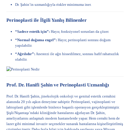
Dr. Şahin’in uzmanlığıyla riskler minimuma iner.
Perinoplasti ile İlgili Yanlış Bilinenler
“Sadece estetik için”:
Hayır, fonksiyonel sorunları da çözer.
“Normal doğuma engel”:
Hayır, perinoplasti sonrası doğum
yapılabilir.
“Ağrılıdır”:
Anestezi ile ağrı hissedilmez, sonrası hafif rahatsızlık
olabilir.
Prof. Dr. Hanifi Şahin ve Perinoplasti Uzmanlığı
Prof. Dr. Hanifi Şahin, jinekolojik onkoloji ve genital estetik cerrahisi
alanında 20 yılı aşkın deneyime sahiptir. Perinoplasti, vajinoplasti ve
labioplasti gibi işlemlerde binlerce başarılı operasyon gerçekleştirmiştir.
Şişli/Nişantaşı’ndaki kliniğinde hastalarını ağırlayan Dr. Şahin,
ameliyatlarını anlaşmalı modern hastanelerde yapar. Hem cerrahi hem de
lazer gibi minimal invaziv seçenekler sunarak hastalarına kişiselleştirilmiş
çözümler üretir. Daha fazla bilgi için
hakkında sayfasını
veya
Miyom