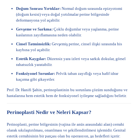
Doğum Sonrası Yırtıklar:
Normal doğum sırasında epizyotomi
(doğum kesisi) veya doğal yırtılmalar perine bölgesinde
deformasyona yol açabilir.
Gevşeme ve Sarkma:
Çoklu doğumlar veya yaşlanma, perine
kaslarının zayıflamasına neden olabilir.
Cinsel Tatminsizlik:
Gevşemiş perine, cinsel ilişki sırasında his
kaybına yol açabilir.
Estetik Kaygılar:
Düzensiz yara izleri veya sarkık dokular, görsel
rahatsızlık yaratabilir.
Fonksiyonel Sorunlar:
Pelvik taban zayıflığı veya hafif idrar
kaçırma gibi şikayetler.
Prof. Dr. Hanifi Şahin, perinoplastinin bu sorunlara çözüm sunduğunu ve
hastalarına hem estetik hem de fonksiyonel iyileşme sağladığını belirtir.
Perinoplasti Nedir ve Neleri Kapsar?
Perinoplasti, perine bölgesinin (vajina ile anüs arasındaki alan) cerrahi
olarak sıkılaştırılması, onarılması ve şekillendirilmesi işlemidir. Genital
estetik cerrahisinin bir parçası olan bu operasyon, şu hedefleri içerir: