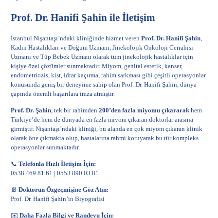
Prof. Dr. Hanifi Şahin ile İletişim
İstanbul Nişantaşı’ndaki kliniğinde hizmet veren
Prof. Dr. Hanifi Şahin
,
Kadın Hastalıkları ve Doğum Uzmanı, Jinekolojik Onkoloji Cerrahisi
Uzmanı ve Tüp Bebek Uzmanı olarak tüm jinekolojik hastalıklar için
kişiye özel çözümler sunmaktadır.
Miyom
, genital estetik, kanser,
endometriozis, kist, idrar kaçırma, rahim sarkması gibi çeşitli operasyonlar
konusunda geniş bir deneyime sahip olan Prof. Dr. Hanifi Şahin, dünya
çapında önemli başarılara imza atmıştır.
Prof. Dr. Şahin
, tek bir rahimden
200’den fazla miyomu çıkararak
hem
Türkiye’de hem de dünyada en fazla miyom çıkaran doktorlar arasına
girmiştir. Nişantaşı’ndaki kliniği, bu alanda en çok miyom çıkaran klinik
olarak öne çıkmakta olup, hastalarına rahmi koruyarak bu tür kompleks
operasyonlar sunmaktadır.
📞
Telefonla Hızlı İletişim İçin:
0538 469 81 61
|
0553 890 03 81
📄
Doktorun Özgeçmişine Göz Atın:
Prof. Dr. Hanifi Şahin’in Biyografisi
✉️
Daha Fazla Bilgi ve Randevu İçin: