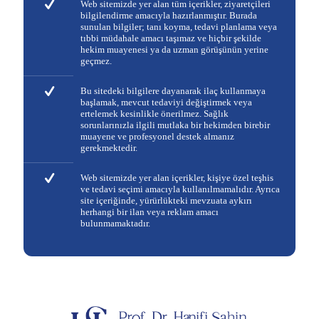
Web sitemizde yer alan tüm içerikler, ziyaretçileri
bilgilendirme amacıyla hazırlanmıştır. Burada
sunulan bilgiler; tanı koyma, tedavi planlama veya
tıbbi müdahale amacı taşımaz ve hiçbir şekilde
hekim muayenesi ya da uzman görüşünün yerine
geçmez.
Bu sitedeki bilgilere dayanarak ilaç kullanmaya
başlamak, mevcut tedaviyi değiştirmek veya
ertelemek kesinlikle önerilmez. Sağlık
sorunlarınızla ilgili mutlaka bir hekimden birebir
muayene ve profesyonel destek almanız
gerekmektedir.
Web sitemizde yer alan içerikler, kişiye özel teşhis
ve tedavi seçimi amacıyla kullanılmamalıdır. Ayrıca
site içeriğinde, yürürlükteki mevzuata aykırı
herhangi bir ilan veya reklam amacı
bulunmamaktadır.