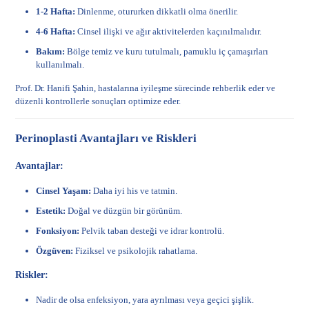
1-2 Hafta:
Dinlenme, otururken dikkatli olma önerilir.
4-6 Hafta:
Cinsel ilişki ve ağır aktivitelerden kaçınılmalıdır.
Bakım:
Bölge temiz ve kuru tutulmalı, pamuklu iç çamaşırları
kullanılmalı.
Prof. Dr. Hanifi Şahin, hastalarına iyileşme sürecinde rehberlik eder ve
düzenli kontrollerle sonuçları optimize eder.
Perinoplasti Avantajları ve Riskleri
Avantajlar:
Cinsel Yaşam:
Daha iyi his ve tatmin.
Estetik:
Doğal ve düzgün bir görünüm.
Fonksiyon:
Pelvik taban desteği ve idrar kontrolü.
Özgüven:
Fiziksel ve psikolojik rahatlama.
Riskler:
Nadir de olsa enfeksiyon, yara ayrılması veya geçici şişlik.