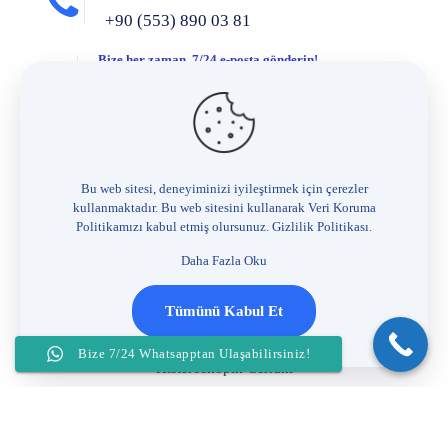
+90 (553) 890 03 81
Bize her zaman, 7/24 e-posta gönderin!
info@hanifisahin.com.tr
Hizmetlerimiz
Jinekoloji
Bu web sitesi, deneyiminizi iyileştirmek için çerezler
kullanmaktadır. Bu web sitesini kullanarak Veri Koruma
Kadın kanserleri
Politikamızı kabul etmiş olursunuz.
Gizlilik Politikası
.
Genital estetik
Daha Fazla Oku
Ürojinekoloji
Tümünü Kabul Et
Vnotes (Izsiz Vajinal Laparoskopi) Cerrahisi
Bize 7/24 Whatsapptan Ulaşabilirsiniz!
Histeroskopik Cerrahi
Gebelik Ve Dogum
İnfertilite