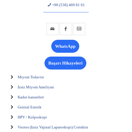
+90 (538) 469 81 61
WhatsApp
Başarı Hikayeleri
Miyom Tedavisi
İzsiz Miyom Ameliyatı
Kadın kanserleri
Genital Estetik
HPV / Kolposkopi
Vnotes (Izsiz Vajinal Laparoskopi) Cerrahisi