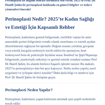
Perinoplasti ile doğum sonrası sorunlara son verin! 2025’te Prof. Dr.
Hanifi Şahin ile perinoplasti hakkında en güncel bilgiler ve tedavi
yöntemleri burada!
Perinoplasti Nedir? 2025’te Kadın Sağlığı
ve Estetiği İçin Kapsamlı Rehber
Perinoplasti, kadınların genital bölgesinde, özellikle vajina ile anüs
arasındaki perine bölgesinin cerrahi olarak onarılması ve estetik açıdan
düzeltilmesini sağlayan bir işlemdir. Doğum sonrası yırtıklar, gevşeme
veya estetik kaygılar nedeniyle tercih edilen bu operasyon, hem
fonksiyonel hem de psikolojik faydalar sunar. İstanbul’un Şişli/Nişantaşı
bölgesinde, jinekolojik onkoloji ve genital estetik cerrahisi uzmanı Prof.
Dr. Hanifi Şahin, bu alanda binlerce başarılı işlemle tanınır. Bu makale,
2025’te perinoplastiye dair her şeyi kapsıyor: Nedir, neden yapılır, nasıl
uygulanır ve iyileşme süreci nasıldır? Daha fazla bilgi ve randevu için
Prof. Dr. Hanifi Şahin ile iletişime geçin
.
Perinoplasti Neden Yapılır?
Perinoplasti, kadınların yaşam kalitesini artırmak için çeşitli nedenlerle
tercih edilir: