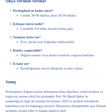
Sıkça Sorulan Sorular
Perinoplasti ne kadar sürer?
Cerrahi 30-60 dakika, lazer 20-30 dakika.
İyileşme süresi nedir?
Cerrahide 4-6 hafta, lazerde birkaç gün.
Sonuçlar kalıcı mı?
Evet, ancak yeni doğumlar etkileyebilir.
Kimler yaptırabilir?
Doğum sonrası veya perine sorunları yaşayan kadınlar.
İz kalır mı?
Kendiliğinden eriyen dikişlerle iz riski yoktur.
Sonuç
Perinoplasti, doğum sonrası deformasyonları düzelten, cinsel konforu ve
özgüveni artıran etkili bir çözümdür. Prof. Dr. Hanifi Şahin’in
uzmanlığıyla Şişli’de sunulan bu hizmet, 2025’te modern tekniklerle
kadınlara yeni bir başlangıç sunuyor. Hayatınızı dönüştürmek için
iletişim
sayfasını
ziyaret edin ve bugün randevu alın!