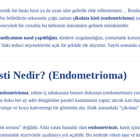
a kronik bir baskı hissi ya da uzun süre gebelik elde edilememesi… Bunla
 bu belirtilerin arkasında çoğu zaman
çikolata kisti (endometrioma)
ya
deneyimli bir cerrahla bu tablonun üstesinden gelmek mümkündür.
ameliyatının nasıl yapıldığını
, kimlere uygulandığını, yumurtalık koru
daki tedavi seçeneklerini açık bir şekilde ele alıyoruz. Sayfa sonunda 
sti Nedir? (Endometrioma)
endometrioma
, rahim iç tabakasına benzer dokunun (endometrium) yum
. Bu doku her ay adet döngüsüne paralel kanamasını yapar; ancak kan dışa
yulaşır ve koyu kahverengi bir görünüm alır. Halk arasındaki “çikolata
kist sorunu” değildir. Altta yatan hastalık olan
endometriozis
, karın için
murtalık rezervinde azalmaya yol açabilir. Bu nedenle erken tanı ve ki