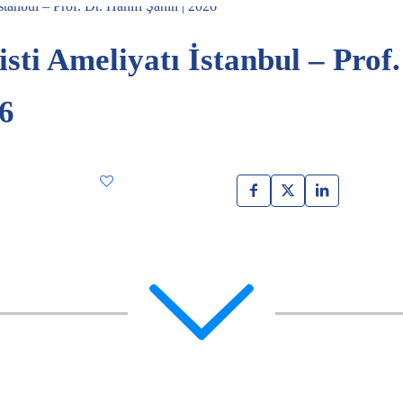
sti Ameliyatı İstanbul – Prof.
26