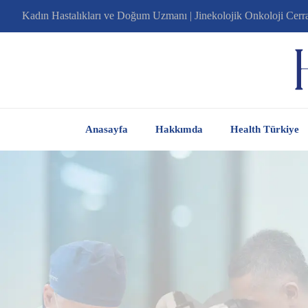
Kadın Hastalıkları ve Doğum Uzmanı | Jinekolojik Onkoloji Cerr
Anasayfa
Hakkımda
Health Türkiye