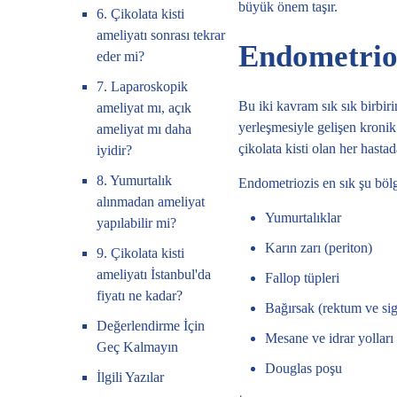
büyük önem taşır.
6. Çikolata kisti
ameliyatı sonrası tekrar
Endometrioz
eder mi?
7. Laparoskopik
Bu iki kavram sık sık birbir
ameliyat mı, açık
yerleşmesiyle gelişen kronik 
ameliyat mı daha
çikolata kisti olan her hast
iyidir?
8. Yumurtalık
Endometriozis en sık şu bölge
alınmadan ameliyat
Yumurtalıklar
yapılabilir mi?
Karın zarı (periton)
9. Çikolata kisti
ameliyatı İstanbul'da
Fallop tüpleri
fiyatı ne kadar?
Bağırsak (rektum ve si
Değerlendirme İçin
Mesane ve idrar yolları
Geç Kalmayın
Douglas poşu
İlgili Yazılar