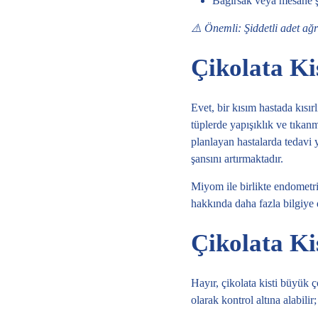
Bağırsak veya mesane şi
⚠️ Önemli: Şiddetli adet ağr
Çikolata Ki
Evet, bir kısım hastada kısırl
tüplerde yapışıklık ve tıkan
planlayan hastalarda tedavi y
şansını artırmaktadır.
Miyom ile birlikte endometrio
hakkında daha fazla bilgiye d
Çikolata Ki
Hayır, çikolata kisti büyük 
olarak kontrol altına alabili