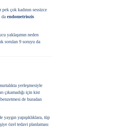
r pek çok kadının sessizce
 da
endometriozis
yucu yaklaşımın neden
sık sorulan 9 soruyu da
urtalıkta yerleşmesiyle
rı çıkamadığı için kist
” benzetmesi de buradan
de yaygın yapışıklıklara, tüp
şiye özel tedavi planlaması