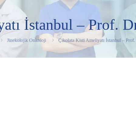
atı İstanbul – Prof. D
Jinekolojik Onkoloji
Çikolata Kisti Ameliyatı İstanbul – Prof.