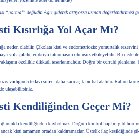
kâyetleri (özellikle adet döneminde)
ısı “normal” değildir. Ağrı giderek artıyorsa uzman değerlendirmesi ge
sti Kısırlığa Yol Açar Mı?
ığa neden olabilir. Çikolata kisti ve endometriozis; yumurtalık rezervini (
maya yol açabilir, embriyo tutunmasını olumsuz etkileyebilir. Bu nedenl
aklaşımı özellikle dikkatli tasarlanmalıdır. Doğru bir cerrahi planlama,
zis varlığında tedavi süreci daha karmaşık bir hal alabilir.
Rahim koruy
e ulaşabilirsiniz.
sti Kendiliğinden Geçer Mi?
çoğunlukla kendiliğinden kaybolmaz. Doğum kontrol hapları gibi hormon 
r; ancak kisti tamamen ortadan kaldıramazlar. Üstelik ilaç kesildiğinde şik