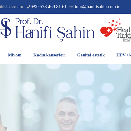
ahisi Uzmanı
+90 538 469 81 61
info@hanifisahin.com.tr
Miyom
Kadın kanserleri
Genital estetik
HPV / k