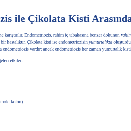
is ile Çikolata Kisti Arasınd
ine karıştırılır. Endometriozis, rahim iç tabakasına benzer dokunun
rahim
bir hastalıktır. Çikolata kisti ise endometriozisin
yumurtalıkta
oluşturdu
ada endometriozis vardır; ancak endometriozis her zaman yumurtalık kist
leri etkiler:
gmoid kolon)