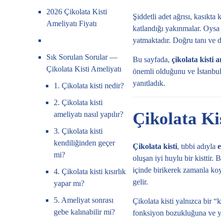
2026 Çikolata Kisti
Şiddetli adet ağrısı, kasıkt
Ameliyatı Fiyatı
katlandığı yakınmalar. Oysa
yatmaktadır. Doğru tanı ve 
Sık Sorulan Sorular —
Bu sayfada,
çikolata kisti 
Çikolata Kisti Ameliyatı
önemli olduğunu ve İstanbul’
yanıtladık.
1. Çikolata kisti nedir?
2. Çikolata kisti
Çikolata Ki
ameliyatı nasıl yapılır?
3. Çikolata kisti
kendiliğinden geçer
Çikolata kisti
, tıbbi adıyla
mi?
oluşan iyi huylu bir kisttir
içinde birikerek zamanla ko
4. Çikolata kisti kısırlık
gelir.
yapar mı?
5. Ameliyat sonrası
Çikolata kisti yalnızca bir “
gebe kalınabilir mi?
fonksiyon bozukluğuna ve yu