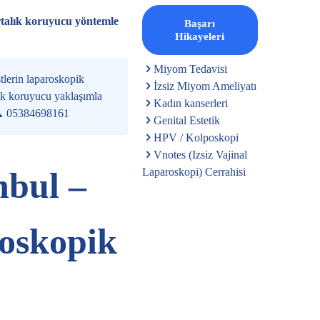
urtalık koruyucu yöntemle
Başarı
Hikayeleri
Miyom Tedavisi
tlerin laparoskopik
İzsiz Miyom Ameliyatı
ık koruyucu yaklaşımla
Kadın kanserleri
📞
05384698161
Genital Estetik
HPV / Kolposkopi
Vnotes (Izsiz Vajinal
nbul –
Laparoskopi) Cerrahisi
oskopik