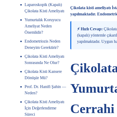
Laparoskopik (Kapalı)
Çikolata kisti ameliyatı 
Çikolata Kisti Ameliyatı
yapılmaktadır. Endometrio
Yumurtalık Koruyucu
Ameliyat Neden
⚡ Hızlı Cevap:
Çikolata
Önemlidir?
(kapalı) yöntemle çıkarı
Endometriozis Neden
yapılmaktadır. Uygun ha
Deneyim Gerektirir?
Çikolata Kisti Ameliyatı
Sonrasında Ne Olur?
Çikolata
Çikolata Kisti Kansere
Dönüşür Mü?
Yumurta
Prof. Dr. Hanifi Şahin —
Neden?
Çikolata Kisti Ameliyatı
Cerrahi
İçin Değerlendirme
Süreci