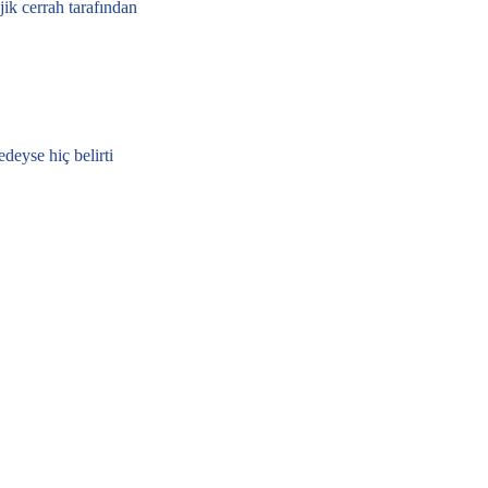
jik cerrah
tarafından
edeyse hiç belirti