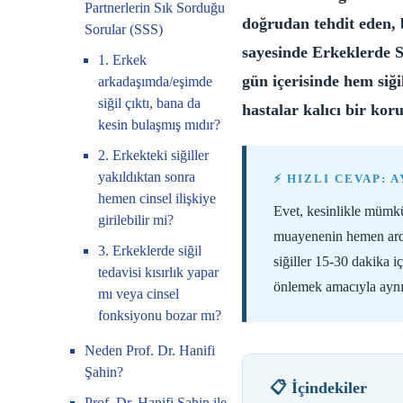
Partnerlerin Sık Sorduğu
doğrudan tehdit eden, b
Sorular (SSS)
sayesinde Erkeklerde S
1. Erkek
gün içerisinde hem siğ
arkadaşımda/eşimde
siğil çıktı, bana da
hastalar kalıcı bir ko
kesin bulaşmış mıdır?
2. Erkekteki siğiller
yakıldıktan sonra
⚡ HIZLI CEVAP: 
hemen cinsel ilişkiye
Evet, kesinlikle mümk
girilebilir mi?
muayenenin hemen ardın
3. Erkeklerde siğil
siğiller 15-30 dakika i
tedavisi kısırlık yapar
önlemek amacıyla ayn
mı veya cinsel
fonksiyonu bozar mı?
Neden Prof. Dr. Hanifi
Şahin?
📋 İçindekiler
Prof. Dr. Hanifi Şahin ile