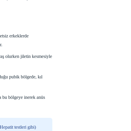
etsiz erkeklerde
r.
raş olurken jiletin kesmesiyle
duğu pubik bölgede, kıl
la bu bölgeye inerek anüs
patit testleri gibi)