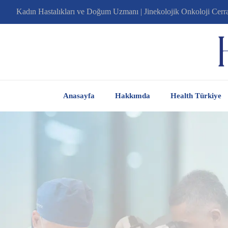
Kadın Hastalıkları ve Doğum Uzmanı | Jinekolojik Onkoloji Cerr
Anasayfa
Hakkımda
Health Türkiye