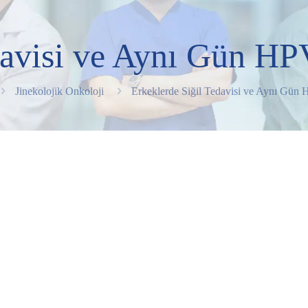
davisi ve Aynı Gün HP
Jinekolojik Onkoloji
Erkeklerde Siğil Tedavisi ve Aynı Gün