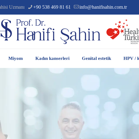
ahisi Uzmanı
+90 538 469 81 61
info@hanifisahin.com.tr
Miyom
Kadın kanserleri
Genital estetik
HPV / k