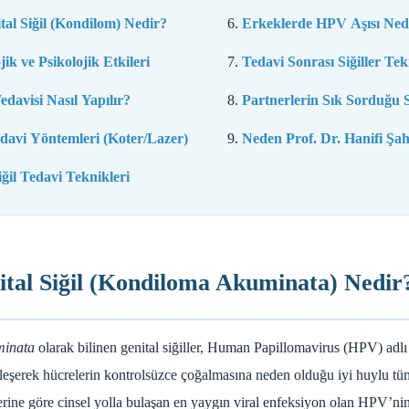
tal Siğil (Kondilom) Nedir?
Erkeklerde HPV Aşısı Ned
ojik ve Psikolojik Etkileri
Tedavi Sonrası Siğiller Te
edavisi Nasıl Yapılır?
Partnerlerin Sık Sorduğu 
avi Yöntemleri (Koter/Lazer)
Neden Prof. Dr. Hanifi Şa
iğil Tedavi Teknikleri
tal Siğil (Kondiloma Akuminata) Nedir
inata
olarak bilinen genital siğiller, Human Papillomavirus (HPV) adlı 
rleşerek hücrelerin kontrolsüzce çoğalmasına neden olduğu iyi huylu t
lerine göre cinsel yolla bulaşan en yaygın viral enfeksiyon olan HPV’nin 