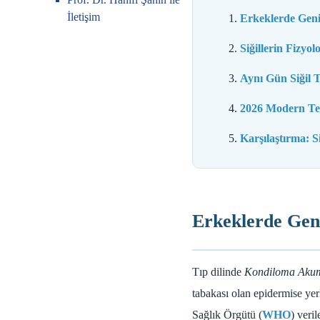
İletişim
Erkeklerde Geni
Siğillerin Fizyol
Aynı Gün Siğil T
2026 Modern Ted
Karşılaştırma: S
Erkeklerde Geni
Tıp dilinde
Kondiloma Akum
tabakası olan epidermise ye
Sağlık Örgütü (
WHO
) veri