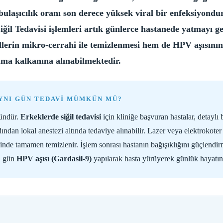
ulaşıcılık oranı son derece yüksek viral bir enfeksiyondur
iğil Tedavisi işlemleri artık günlerce hastanede yatmayı 
illerin mikro-cerrahi ile temizlenmesi hem de HPV aşısını
ruma kalkanına alınabilmektedir.
AYNI GÜN TEDAVI MÜMKÜN MÜ?
ündür.
Erkeklerde siğil tedavisi
için kliniğe başvuran hastalar, detaylı
dan lokal anestezi altında tedaviye alınabilir. Lazer veya elektrokote
çinde tamamen temizlenir. İşlem sonrası hastanın bağışıklığını güçlendir
ı gün
HPV aşısı (Gardasil-9)
yapılarak hasta yürüyerek günlük hayatın