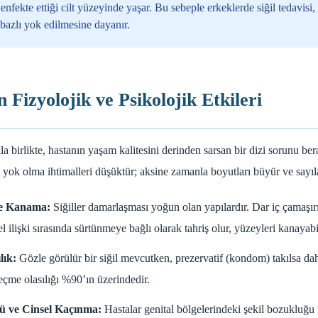
enfekte ettiği cilt yüzeyinde yaşar. Bu sebeple erkeklerde siğil tedavisi
bazlı yok edilmesine dayanır.
n Fizyolojik ve Psikolojik Etkileri
kla birlikte, hastanın yaşam kalitesini derinden sarsan bir dizi sorunu ber
 yok olma ihtimalleri düşüktür; aksine zamanla boyutları büyür ve sayılar
ve Kanama:
Siğiller damarlaşması yoğun olan yapılardır. Dar iç çamaşır
 ilişki sırasında sürtünmeye bağlı olarak tahriş olur, yüzeyleri kanayabi
lık:
Gözle görülür bir siğil mevcutken, prezervatif (kondom) takılsa dahi 
eçme olasılığı %90’ın üzerindedir.
ü ve Cinsel Kaçınma:
Hastalar genital bölgelerindeki şekil bozukluğu 