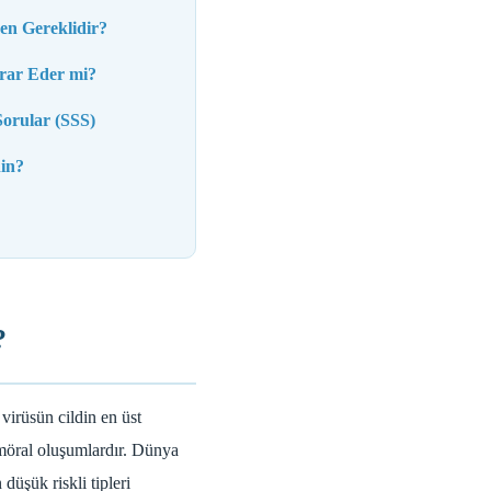
en Gereklidir?
krar Eder mi?
Sorular (SSS)
hin?
?
virüsün cildin en üst
ümöral oluşumlardır. Dünya
düşük riskli tipleri