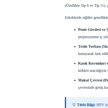
(Özellikle Tip 6 ve Tip 11), 
Erkeklerde siğiller genellik
Penis Gövdesi ve 
prepusyumun iç yüze
Testis Torbası (S
kanayarak fark edili
Kasık Kıvrımları v
kökleri aracılığıyla
Makat Çevresi (Pe
çevresinde geniş kar
💡
Tıbbi Bilgi:
HPV kana