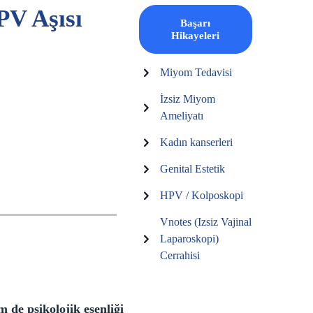
PV Aşısı
Başarı
Hikayeleri
Miyom Tedavisi
İzsiz Miyom
Ameliyatı
Kadın kanserleri
Genital Estetik
HPV / Kolposkopi
Vnotes (Izsiz Vajinal
Laparoskopi)
Cerrahisi
m de psikolojik esenliği