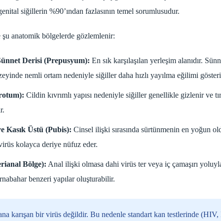
genital siğillerin %90’ından fazlasının temel sorumlusudur.
le şu anatomik bölgelerde gözlemlenir:
Sünnet Derisi (Prepusyum):
En sık karşılaşılan yerleşim alanıdır. Sünn
yinde nemli ortam nedeniyle siğiller daha hızlı yayılma eğilimi gösteri
krotum):
Cildin kıvrımlı yapısı nedeniyle siğiller genellikle gizlenir ve tı
r.
e Kasık Üstü (Pubis):
Cinsel ilişki sırasında sürtünmenin en yoğun ol
 virüs kolayca deriye nüfuz eder.
rianal Bölge):
Anal ilişki olmasa dahi virüs ter veya iç çamaşırı yoluy
nabahar benzeri yapılar oluşturabilir.
 karışan bir virüs değildir. Bu nedenle standart kan testlerinde (HIV, He