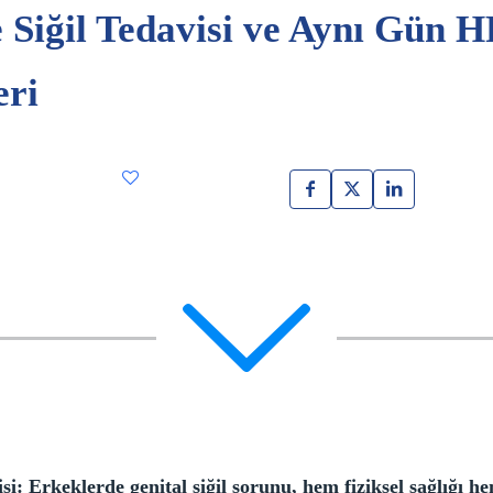
 Siğil Tedavisi ve Aynı Gün H
eri
si: Erkeklerde genital siğil sorunu, hem fiziksel sağlığı he