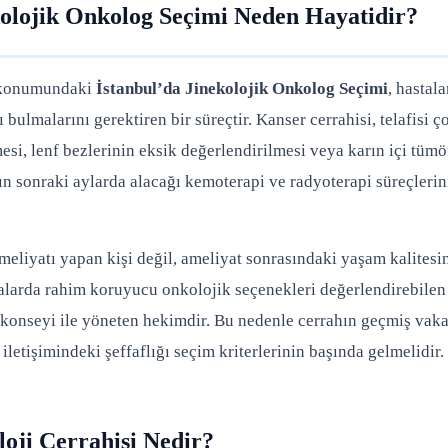
kolojik Onkolog Seçimi Neden Hayatidir?
i konumundaki
İstanbul’da Jinekolojik Onkolog Seçimi
, hastal
ulmalarını gerektiren bir süreçtir. Kanser cerrahisi, telafisi ço
si, lenf bezlerinin eksik değerlendirilmesi veya karın içi tüm
n sonraki aylarda alacağı kemoterapi ve radyoterapi süreçlerin
eliyatı yapan kişi değil, ameliyat sonrasındaki yaşam kalitesi
talarda rahim koruyucu onkolojik seçenekleri değerlendirebilen
 konseyi ile yöneten hekimdir. Bu nedenle cerrahın geçmiş vaka
iletişimindeki şeffaflığı seçim kriterlerinin başında gelmelidir.
loji Cerrahisi Nedir?