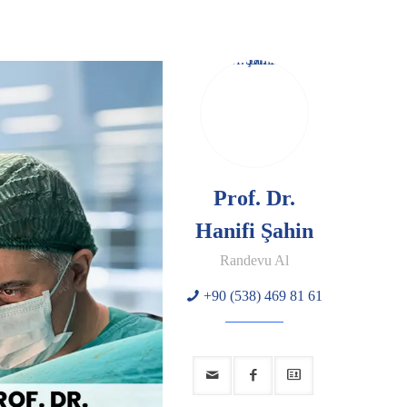
Prof. Dr.
Hanifi Şahin
Randevu Al
+90 (538) 469 81 61