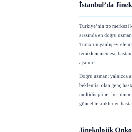
İstanbul’da Jine
Türkiye’nin tıp merkez
arasında en doğru uzmanı b
Tümörün yanlış evrelenme
temizlenememesi, hastanı
açabilir.
Doğru uzman; yalnızca am
beklentisi olan genç has
multidisipliner bir tümör
güncel teknikler ve hasta 
Jinekolojik Onko