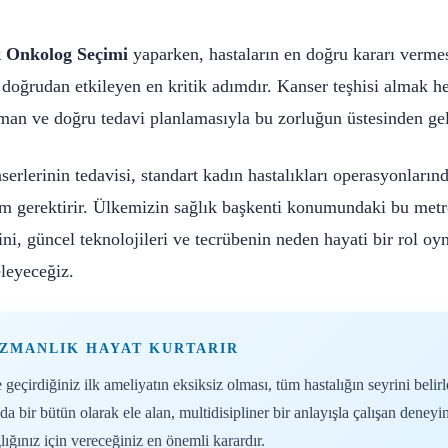
k Onkolog Seçimi
yaparken, hastaların en doğru kararı vermesi
 doğrudan etkileyen en kritik adımdır. Kanser teşhisi almak her
zman ve doğru tedavi planlamasıyla bu zorluğun üstesinden 
rlerinin tedavisi, standart kadın hastalıkları operasyonlarında
ım gerektirir. Ülkemizin sağlık başkenti konumundaki bu metr
ğini, güncel teknolojileri ve tecrübenin neden hayati bir rol o
leyeceğiz.
 UZMANLIK HAYAT KURTARIR
 geçirdiğiniz ilk ameliyatın eksiksiz olması, tüm hastalığın seyrini beli
 da bir bütün olarak ele alan, multidisipliner bir anlayışla çalışan deneyi
ığınız için vereceğiniz en önemli karardır.