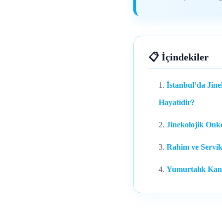
📋 İçindekiler
İstanbul’da Jin
Hayatidir?
Jinekolojik Onko
Rahim ve Servik
Yumurtalık Kans