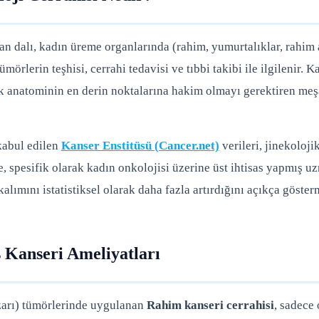
an dalı, kadın üreme organlarında (rahim, yumurtalıklar, rahim 
mörlerin teşhisi, cerrahi tedavisi ve tıbbi takibi ile ilgilenir. 
ik anatominin en derin noktalarına hakim olmayı gerektiren meş
kabul edilen
Kanser Enstitüsü (Cancer.net)
verileri, jinekoloji
, spesifik olarak kadın onkolojisi üzerine üst ihtisas yapmış u
alımını istatistiksel olarak daha fazla artırdığını açıkça göster
 Kanseri Ameliyatları
zarı) tümörlerinde uygulanan
Rahim kanseri cerrahisi
, sadece 