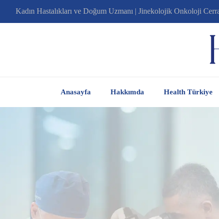
Kadın Hastalıkları ve Doğum Uzmanı | Jinekolojik Onkoloji Cerr
Anasayfa
Hakkımda
Health Türkiye