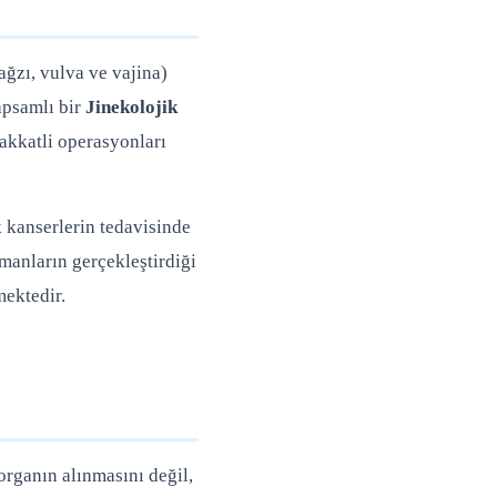
ağzı, vulva ve vajina)
Kapsamlı bir
Jinekolojik
akkatli operasyonları
k kanserlerin tedavisinde
zmanların gerçekleştirdiği
mektedir.
organın alınmasını değil,