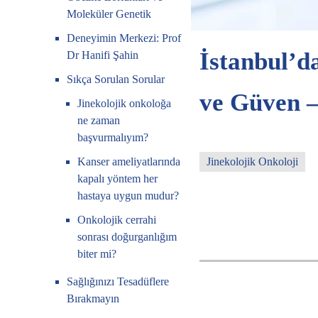
Moleküler Genetik
Deneyimin Merkezi: Prof
İstanbul’d
Dr Hanifi Şahin
Sıkça Sorulan Sorular
ve Güven –
Jinekolojik onkoloğa
ne zaman
başvurmalıyım?
Jinekolojik Onkoloji
Kanser ameliyatlarında
kapalı yöntem her
hastaya uygun mudur?
Onkolojik cerrahi
sonrası doğurganlığım
biter mi?
Sağlığınızı Tesadüflere
Bırakmayın