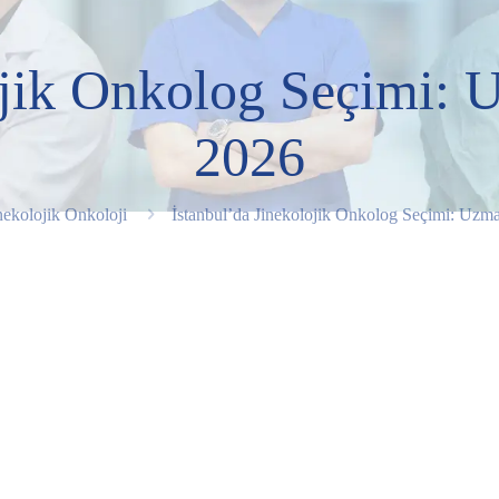
ojik Onkolog Seçimi:
2026
nekolojik Onkoloji
İstanbul’da Jinekolojik Onkolog Seçimi: Uz