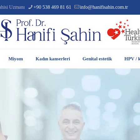
ahisi Uzmanı
+90 538 469 81 61
info@hanifisahin.com.tr
Miyom
Kadın kanserleri
Genital estetik
HPV / k