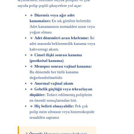
sayıda polip çeşitli şikayetlere yol açar:
🔹
Düzensiz veya ağır adet
kanamaları:
En sık görülen belirtidir.
Adet kanamasının normalden uzun veya
yoğun olması.
🔹
Adet dönemleri arası lekelenme:
İki
adet arasında beklenmedik kanama veya
kahverengi akıntı.
🔹
Cinsel ilişki sonrası kanama
(postkoital kanama)
🔹
Menopoz sonrası vajinal kanama:
Bu dönemde her türlü kanama
değerlendirilmelidir.
🔹
Anormal vajinal akıntı
🔹
Gebelik güçlüğü veya tekrarlayan
düşükler:
Tedavi edilmemiş poliplerin
en önemli sonuçlarından biri.
🔹
Hiç belirti olmayabilir:
Pek çok
polip rutin ultrason veya histeroskopide
tesadüfen saptanır.
⚠️
Önemli:
Menopoz sonrası herhangi