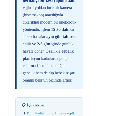
herhangi bir kesi yapılmadan
,
vajinal yoldan ince bir kamera
(histeroskop) aracılığıyla
çıkarıldığı modern bir jinekolojik
yöntemdir. İşlem
15-30 dakika
sürer; hastalar
aynı gün taburcu
edilir ve
2-3 gün
içinde günlük
hayata döner. Özellikle
gebelik
planlayan
kadınlarda polip
çıkarma işlemi hem doğal
gebelik hem de tüp bebek başarı
oranını belirgin biçimde artırır.
📋 İçindekiler
Polip Nedir?
Histeroskopik