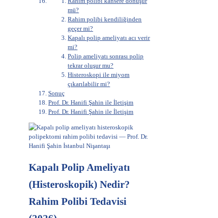
Rahim polibi kansere dönüşür
mü?
Rahim polibi kendiliğinden
geçer mi?
Kapalı polip ameliyatı acı verir
mi?
Polip ameliyatı sonrası polip
tekrar oluşur mu?
Histeroskopi ile miyom
çıkarılabilir mi?
Sonuç
Prof. Dr. Hanifi Şahin ile İletişim
Prof. Dr. Hanifi Şahin ile İletişim
Kapalı Polip Ameliyatı
(Histeroskopik) Nedir?
Rahim Polibi Tedavisi