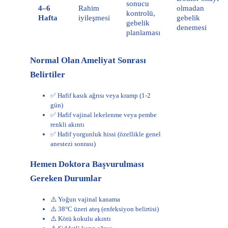
sonucu
4–6
Rahim
olmadan
kontrolü,
Hafta
iyileşmesi
gebelik
gebelik
denemesi
planlaması
Normal Olan Ameliyat Sonrası
Belirtiler
✅ Hafif kasık ağrısı veya kramp (1-2
gün)
✅ Hafif vajinal lekelenme veya pembe
renkli akıntı
✅ Hafif yorgunluk hissi (özellikle genel
anestezi sonrası)
Hemen Doktora Başvurulması
Gereken Durumlar
⚠️ Yoğun vajinal kanama
⚠️ 38°C üzeri ateş (enfeksiyon belirtisi)
⚠️ Kötü kokulu akıntı