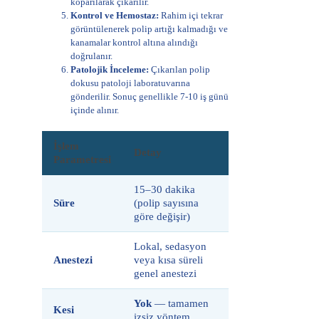
koparılarak çıkarılır.
Kontrol ve Hemostaz:
Rahim içi tekrar
görüntülenerek polip artığı kalmadığı ve
kanamalar kontrol altına alındığı
doğrulanır.
Patolojik İnceleme:
Çıkarılan polip
dokusu patoloji laboratuvarına
gönderilir. Sonuç genellikle 7-10 iş günü
içinde alınır.
İşlem
Detay
Parametresi
15–30 dakika
Süre
(polip sayısına
göre değişir)
Lokal, sedasyon
Anestezi
veya kısa süreli
genel anestezi
Yok
— tamamen
Kesi
izsiz yöntem