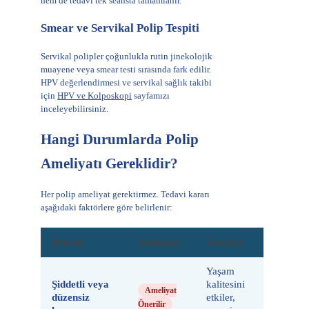
hem de tedavi tek seansta tamamlanır.
Smear ve Servikal Polip Tespiti
Servikal polipler çoğunlukla rutin jinekolojik
muayene veya smear testi sırasında fark edilir.
HPV değerlendirmesi ve servikal sağlık takibi
için
HPV ve Kolposkopi
sayfamızı
inceleyebilirsiniz.
Hangi Durumlarda Polip
Ameliyatı Gereklidir?
Her polip ameliyat gerektirmez. Tedavi kararı
aşağıdaki faktörlere göre belirlenir:
Durum
Yaklaşım
Gerekçe
Yaşam
Şiddetli veya
kalitesini
Ameliyat
düzensiz
etkiler,
Önerilir