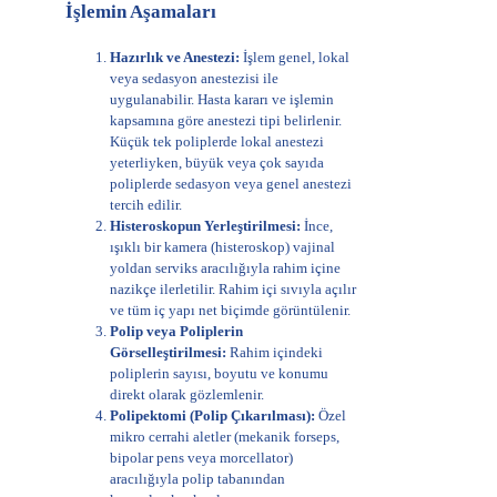
İşlemin Aşamaları
Hazırlık ve Anestezi:
İşlem genel, lokal
veya sedasyon anestezisi ile
uygulanabilir. Hasta kararı ve işlemin
kapsamına göre anestezi tipi belirlenir.
Küçük tek poliplerde lokal anestezi
yeterliyken, büyük veya çok sayıda
poliplerde sedasyon veya genel anestezi
tercih edilir.
Histeroskopun Yerleştirilmesi:
İnce,
ışıklı bir kamera (histeroskop) vajinal
yoldan serviks aracılığıyla rahim içine
nazikçe ilerletilir. Rahim içi sıvıyla açılır
ve tüm iç yapı net biçimde görüntülenir.
Polip veya Poliplerin
Görselleştirilmesi:
Rahim içindeki
poliplerin sayısı, boyutu ve konumu
direkt olarak gözlemlenir.
Polipektomi (Polip Çıkarılması):
Özel
mikro cerrahi aletler (mekanik forseps,
bipolar pens veya morcellator)
aracılığıyla polip tabanından