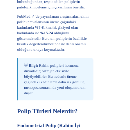
bulunduğundan, tespit edilen poliplerin
patolojik inceleme için çıkarılması önerilir.
PubMed ↗
‘de yayımlanan araştırmalar, rahim
polibi prevalansının üreme çağındaki
kadınlarda
%7-8
, kısırlık şikâyeti olan
kadınlarda ise
%15-24
olduğunu
göstermektedir. Bu oran, poliplerin özellikle
kısırlık değerlendirmesinde ne denli önemli
olduğunu ortaya koymaktadır.
💡
Bilgi:
Rahim polipleri hormona
duyarlıdır; östrojen etkisiyle
büyüyebilirler. Bu nedenle üreme
çağındaki kadınlarda daha sık görülür,
menopoz sonrasında yeni oluşum oranı
düşer.
Polip Türleri Nelerdir?
Endometrial Polip (Rahim İçi