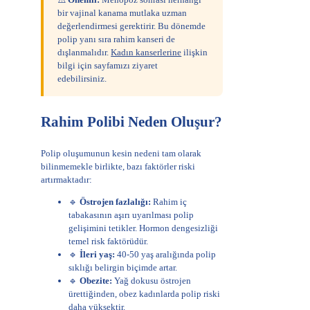
bir vajinal kanama mutlaka uzman
değerlendirmesi gerektirir. Bu dönemde
polip yanı sıra rahim kanseri de
dışlanmalıdır.
Kadın kanserlerine
ilişkin
bilgi için sayfamızı ziyaret
edebilirsiniz.
Rahim Polibi Neden Oluşur?
Polip oluşumunun kesin nedeni tam olarak
bilinmemekle birlikte, bazı faktörler riski
artırmaktadır:
🔹
Östrojen fazlalığı:
Rahim iç
tabakasının aşırı uyarılması polip
gelişimini tetikler. Hormon dengesizliği
temel risk faktörüdür.
🔹
İleri yaş:
40-50 yaş aralığında polip
sıklığı belirgin biçimde artar.
🔹
Obezite:
Yağ dokusu östrojen
ürettiğinden, obez kadınlarda polip riski
daha yüksektir.