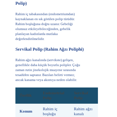
Polip)
Rahim iç tabakasından (endometriumdan)
kaynaklanan en sık görülen polip türüdür.
Rahim boşluğuna doğru uzanır. Gebeliği
olumsuz etkileyebileceğinden, gebelik
planlayan kadınlarda mutlaka
değerlendirilmelidir.
Servikal Polip (Rahim Ağzı Poliphi)
Rahim ağzı kanalında (servikste) gelişen,
genellikle daha küçük boyutlu polipler. Çoğu
zaman rutin jinekolojik muayene sırasında
tesadüfen saptanır. Bazıları belirti vermez;
ancak kanama veya akıntıya neden olabilir.
Endometrial
Servikal
Özellik
Polip
Polip
Rahim iç
Rahim ağzı
Konum
boşluğu
kanalı