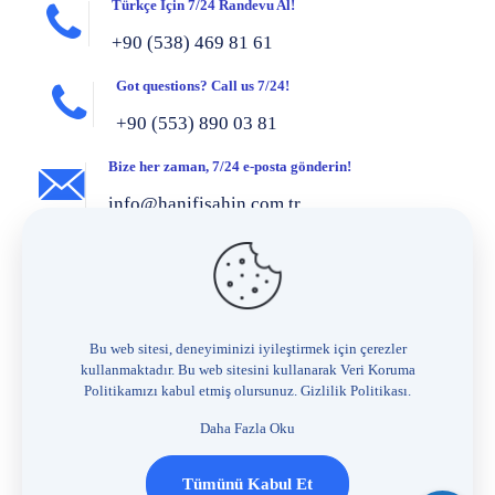
Türkçe İçin 7/24 Randevu Al!
+90 (538) 469 81 61
Got questions? Call us 7/24!
+90 (553) 890 03 81
Bize her zaman, 7/24 e-posta gönderin!
info@hanifisahin.com.tr
Hizmetlerimiz
Jinekoloji
Kadın kanserleri
Bu web sitesi, deneyiminizi iyileştirmek için çerezler
kullanmaktadır. Bu web sitesini kullanarak Veri Koruma
Genital estetik
Politikamızı kabul etmiş olursunuz.
Gizlilik Politikası
.
Ürojinekoloji
Daha Fazla Oku
Vnotes (Izsiz Vajinal Laparoskopi) Cerrahisi
Tümünü Kabul Et