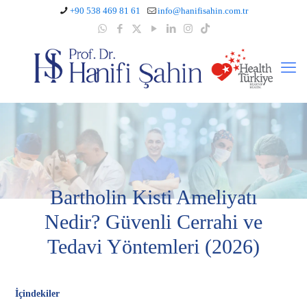
+90 538 469 81 61
info@hanifisahin.com.tr
Bartholin Kisti Ameliyatı
Nedir? Güvenli Cerrahi ve
Tedavi Yöntemleri (2026)
İçindekiler