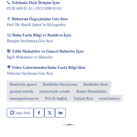
📞
Telefonla Hızlı İletişim İçin:
0538 469 81 61
|
0553 890 03 81
📄
Doktorun Özgeçmişine Göz Atın:
Prof. Dr. Hanifi Şahin’in Biyografisi
✉️
Daha Fazla Bilgi ve Randevu İçin:
İletişim Sayfamıza Göz Atın
📚
Tıbbi Makaleler ve Güncel Haberler İçin:
İlgili Makaleler ve Haberler
🎥
Video Galerimizden Daha Fazla Bilgi Alın:
Videolar Sayfasına Göz Atın
Bartholin apsesi
Bartholin Eksizyonu
Bartholin Kisti
genital estetik
jinekolojik cerrahi
Kadın Hastalıkları
marsupializasyon
Pelvik Sağlık
Vajinal Kist
word kateter
Copy link