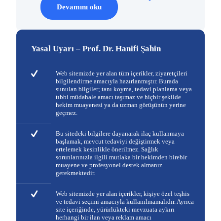
Devamını oku
Yasal Uyarı – Prof. Dr. Hanifi Şahin
Web sitemizde yer alan tüm içerikler, ziyaretçileri
bilgilendirme amacıyla hazırlanmıştır. Burada
sunulan bilgiler; tanı koyma, tedavi planlama veya
tıbbi müdahale amacı taşımaz ve hiçbir şekilde
hekim muayenesi ya da uzman görüşünün yerine
geçmez.
Bu sitedeki bilgilere dayanarak ilaç kullanmaya
başlamak, mevcut tedaviyi değiştirmek veya
ertelemek kesinlikle önerilmez. Sağlık
sorunlarınızla ilgili mutlaka bir hekimden birebir
muayene ve profesyonel destek almanız
gerekmektedir.
Web sitemizde yer alan içerikler, kişiye özel teşhis
ve tedavi seçimi amacıyla kullanılmamalıdır. Ayrıca
site içeriğinde, yürürlükteki mevzuata aykırı
herhangi bir ilan veya reklam amacı