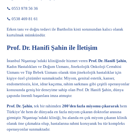
📞 0553 978 56 36
📞 0538 469 81 61
Erken tanı ve doğru tedavi ile Bartholin kisti sorunundan kalıcı olarak
kurtulmak mümkündür.
Prof. Dr. Hanifi Şahin ile İletişim
İstanbul Nişantaşı’ndaki kliniğinde hizmet veren
Prof. Dr. Hanifi Şahin
,
Kadın Hastalıkları ve Doğum Uzmanı, Jinekolojik Onkoloji Cerrahisi
Uzmanı ve Tüp Bebek Uzmanı olarak tüm jinekolojik hastalıklar için
kişiye özel çözümler sunmaktadır. Miyom, genital estetik, kanser,
endometriozis, kist, idrar kaçırma, rahim sarkması gibi çeşitli operasyonlar
konusunda geniş bir deneyime sahip olan Prof. Dr. Hanifi Şahin, dünya
çapında önemli başarılara imza atmıştır.
Prof. Dr. Şahin
, tek bir rahimden
200’den fazla miyomu çıkararak
hem
Türkiye’de hem de dünyada en fazla miyom çıkaran doktorlar arasına
girmiştir. Nişantaşı’ndaki kliniği, bu alanda en çok
miyom
çıkaran klinik
olarak öne çıkmakta olup, hastalarına rahmi koruyarak bu tür kompleks
operasyonlar sunmaktadır.