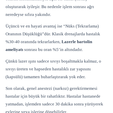
oluşturarak iyileşir. Bu nedenle işlem sonrası ağrı
neredeyse sıfıra yakındır.
Üçüncü ve en hayati avantaj ise “Nüks (Tekrarlama)
Oranının Düşüklüğü”dür. Klasik drenajlarda hastalık
%30-40 oranında tekrarlarken,
Lazerle bartolin
ameliyatı
sonrası bu oran %5’in altındadır.
Çünkü lazer ışını sadece sıvıyı boşaltmakla kalmaz, o
sıvıyı üreten ve hapseden hastalıklı zar yapısını
(kapsülü) tamamen buharlaştırarak yok eder.
Son olarak, genel anestezi (narkoz) gerektirmemesi
hastalar için büyük bir rahatlıktır. Hastalar hastanede
yatmadan, işlemden sadece 30 dakika sonra yürüyerek
evlerine veya işlerine dönebilirler.