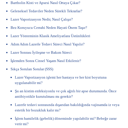
Bartholin Kisti ve Apsesi Nasıl Ortaya Çıkar?
Geleneksel Tedaviler Neden Sürekli Tekrarlar?
Lazer Vaporizasyon Nedir, Nasıl Çalışır?
Bez Koruyucu Cerrahi Neden Hayati Önem Taşır?
Lazer Yönteminin Klasik Ameliyatlara Üstünlükleri
Adım Adım Lazerle Tedavi Süreci Nasıl Yapılır?
Lazer Sonrası İyileşme ve Bakım Süreci
İşlemden Sonra Cinsel Yaşam Nasıl Etkilenir?
Sıkça Sorulan Sorular (SSS)
Lazer Vaporizasyon işlemi her hastaya ve her kist boyutuna
uygulanabilir mi?
Şu an kistim enfeksiyonlu ve çok ağrılı bir apse durumunda. Önce
antibiyotikle kurutulması mı gerekir?
Lazerle tedavi sonrasında dışarıdan bakıldığında vajinamda iz veya
estetik bir bozukluk kalır mı?
İşlem hamilelik (gebelik) döneminde yapılabilir mi? Bebeğe zarar
verir mi?