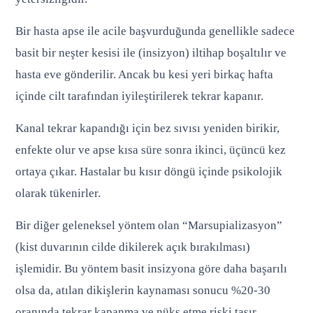
Bir hasta apse ile acile başvurduğunda genellikle sadece
basit bir neşter kesisi ile (insizyon) iltihap boşaltılır ve
hasta eve gönderilir. Ancak bu kesi yeri birkaç hafta
içinde cilt tarafından iyileştirilerek tekrar kapanır.
Kanal tekrar kapandığı için bez sıvısı yeniden birikir,
enfekte olur ve apse kısa süre sonra ikinci, üçüncü kez
ortaya çıkar. Hastalar bu kısır döngü içinde psikolojik
olarak tükenirler.
Bir diğer geleneksel yöntem olan “Marsupializasyon”
(kist duvarının cilde dikilerek açık bırakılması)
işlemidir. Bu yöntem basit insizyona göre daha başarılı
olsa da, atılan dikişlerin kaynaması sonucu %20-30
oranında tekrar kapanma ve nüks etme riski taşır.