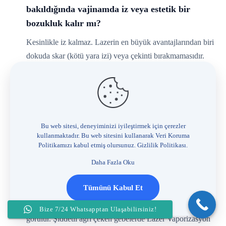
bakıldığında vajinamda iz veya estetik bir
bozukluk kalır mı?
Kesinlikle iz kalmaz. Lazerin en büyük avantajlarından biri
dokuda skar (kötü yara izi) veya çekinti bırakmamasıdır.
Kesik atılmadığı ve dikiş iplikleri kullanılmadığı için vajina
dudaklarının (labia) anatomik şekli ve estetiği mükemmel
şekilde korunur. İşlemden birkaç ay sonra uzman bir
jinekolog bile dışarıdan bakarak orada bir operasyon
yapıldığını kolaylıkla anlayamaz.
Bu web sitesi, deneyiminizi iyileştirmek için çerezler
kullanmaktadır. Bu web sitesini kullanarak Veri Koruma
Politikamızı kabul etmiş olursunuz.
Gizlilik Politikası
.
İşlem hamilelik (gebelik) döneminde yapılabilir
Daha Fazla Oku
mi? Bebeğe zarar verir mi?
Tümünü Kabul Et
Gebelikte hormonların ve kan akımının artması nedeniyle
Bartholin kistlerinin şişmesi ve apseye dönüşmesi sık
Bize 7/24 Whatsapptan Ulaşabilirsiniz!
görülür. Şiddetli ağrı çeken gebelerde Lazer Vaporizasyon