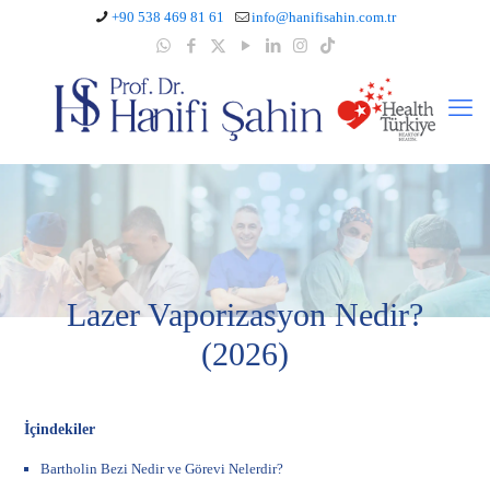
+90 538 469 81 61
info@hanifisahin.com.tr
Lazer Vaporizasyon Nedir?
(2026)
İçindekiler
Bartholin Bezi Nedir ve Görevi Nelerdir?