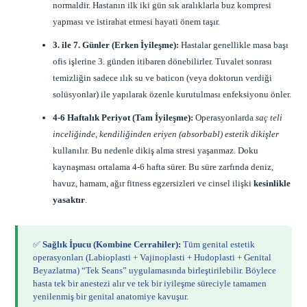
normaldir. Hastanın ilk iki gün sık aralıklarla buz kompresi
yapması ve istirahat etmesi hayati önem taşır.
3. ile 7. Günler (Erken İyileşme):
Hastalar genellikle masa başı
ofis işlerine 3. günden itibaren dönebilirler. Tuvalet sonrası
temizliğin sadece ılık su ve baticon (veya doktorun verdiği
solüsyonlar) ile yapılarak özenle kurutulması enfeksiyonu önler.
4-6 Haftalık Periyot (Tam İyileşme):
Operasyonlarda
saç teli
inceliğinde, kendiliğinden eriyen (absorbabl) estetik dikişler
kullanılır. Bu nedenle dikiş alma stresi yaşanmaz. Doku
kaynaşması ortalama 4-6 hafta sürer. Bu süre zarfında deniz,
havuz, hamam, ağır fitness egzersizleri ve cinsel ilişki
kesinlikle
yasaktır
.
✅
Sağlık İpucu (Kombine Cerrahiler):
Tüm genital estetik
operasyonları (Labioplasti + Vajinoplasti + Hudoplasti + Genital
Beyazlatma) “Tek Seans” uygulamasında birleştirilebilir. Böylece
hasta tek bir anestezi alır ve tek bir iyileşme süreciyle tamamen
yenilenmiş bir genital anatomiye kavuşur.