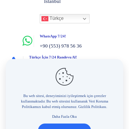
İstanbul
Türkçe
WhatsApp 7/24!
+90 (553) 978 56 36
Türkçe İçin 7/24 Randevu Al!
+90 (538) 469 81 61
Got questions? Call us 7/24!
+90 (553) 890 03 81
Bu web sitesi, deneyiminizi iyileştirmek için çerezler
Bize her zaman, 7/24 e-posta gönderin!
kullanmaktadır. Bu web sitesini kullanarak Veri Koruma
Politikamızı kabul etmiş olursunuz.
Gizlilik Politikası
.
info@hanifisahin.com.tr
Daha Fazla Oku
Hizmetlerimiz