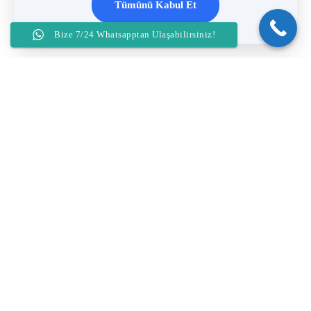
Tümünü Kabul Et
Jinekoloji
Bize 7/24 Whatsapptan Ulaşabilirsiniz!
Kadın kanserleri
Genital estetik
Ürojinekoloji
Vnotes (Izsiz Vajinal Laparoskopi) Cerrahisi
Histeroskopik Cerrahi
Gebelik Ve Dogum
İnfertilite
Copyright © 2026 - Prof. Dr. Hanifi Şahin | All Rights Reserved |
Gizlilik ve Yasal Uyarı