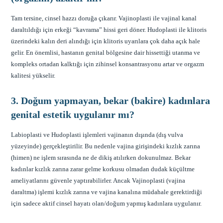
Tam tersine, cinsel hazzı doruğa çıkarır. Vajinoplasti ile vajinal kanal
daraltıldığı için erkeği “kavrama” hissi geri döner. Hudoplasti ile klitoris
üzerindeki kalın deri alındığı için klitoris uyarılara çok daha açık hale
gelir. En önemlisi, hastanın genital bölgesine dair hissettiği utanma ve
kompleks ortadan kalktığı için zihinsel konsantrasyonu artar ve orgazm
kalitesi yükselir.
3. Doğum yapmayan, bekar (bakire) kadınlara
genital estetik uygulanır mı?
Labioplasti ve Hudoplasti işlemleri vajinanın dışında (dış vulva
yüzeyinde) gerçekleştirilir. Bu nedenle vajina girişindeki kızlık zarına
(himen) ne işlem sırasında ne de dikiş atılırken dokunulmaz. Bekar
kadınlar kızlık zarına zarar gelme korkusu olmadan dudak küçültme
ameliyatlarını güvenle yaptırabilirler. Ancak Vajinoplasti (vajina
daraltma) işlemi kızlık zarına ve vajina kanalına müdahale gerektirdiği
için sadece aktif cinsel hayatı olan/doğum yapmış kadınlara uygulanır.