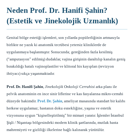
Neden Prof. Dr. Hanifi Şahin?
(Estetik ve Jinekolojik Uzmanlık)
Genital bölge estetiği işlemleri, son yıllarda popülerliğinin artmasıyla
birlikte ne yazık ki anatomik tecrübesi yetersiz kliniklerde de
uygulanmaya başlanmıştır. Sonucunda; gereğinden fazla kesilmiş
(“amputasyon” edilmiş) dudaklar, vajina girişinin daraltılıp kanalın geniş
bırakıldığı hatalı vajinoplastiler ve klitoral his kayıpları (revizyon
ihtiyacı) sıkça yaşanmaktadır.
Prof. Dr. Hanifi Şahin
,
Jinekolojik Onkoloji Cerrahisi
arka planı ile
pelvik anatominin en ince sinir liflerine ve kas fasyalarına mikro-cerrahi
düzeyde hakimdir.
Prof. Dr. Şahin
, ameliyat masasında standart bir kalıbı
herkese uygulamaz; hastanın doku esnekliğine, yaşına ve estetik
vizyonuna uygun “kişiselleştirilmiş” bir mimari yaratır. İşlemler İstanbul
Şişli / Nişantaşı bölgesindeki modern klinik şartlarında, mutlak hasta
mahremiyeti ve gizliliği ilkelerine bağlı kalınarak yürütülür.