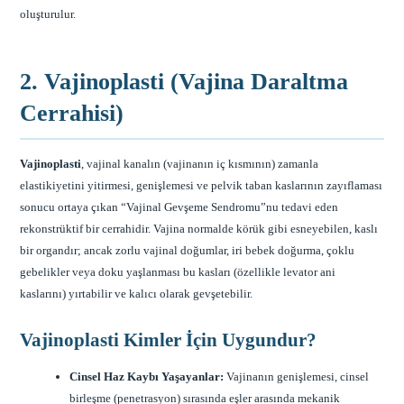
oluşturulur.
2. Vajinoplasti (Vajina Daraltma
Cerrahisi)
Vajinoplasti
, vajinal kanalın (vajinanın iç kısmının) zamanla
elastikiyetini yitirmesi, genişlemesi ve pelvik taban kaslarının zayıflaması
sonucu ortaya çıkan “Vajinal Gevşeme Sendromu”nu tedavi eden
rekonstrüktif bir cerrahidir. Vajina normalde körük gibi esneyebilen, kaslı
bir organdır; ancak zorlu vajinal doğumlar, iri bebek doğurma, çoklu
gebelikler veya doku yaşlanması bu kasları (özellikle levator ani
kaslarını) yırtabilir ve kalıcı olarak gevşetebilir.
Vajinoplasti Kimler İçin Uygundur?
Cinsel Haz Kaybı Yaşayanlar:
Vajinanın genişlemesi, cinsel
birleşme (penetrasyon) sırasında eşler arasında mekanik