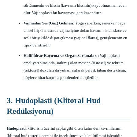
sürtünmenin ve hissin (kavrama hissinin) kaybolmasına neden
olur. Vajinoplasti bu kavramayı geri kazandırır.
Vajinadan Ses (Gaz) Gelmesi:
Yoga yaparken, esnerken veya
cinsel ilişki sırasında vajina içine dolan havanın istemsizce ve
sesli bir şekilde dışarı çıkması (vajinal flatus), genişlemenin en
tipik belirtisidir.
Hafif İdrar Kaçırma ve Organ Sarkmaları:
Vajinoplasti
ameliyatı sırasında, sarkmış olan mesane (sistosel) ve rektum
(rektosel) dokuları da yukarı asılarak pelvik taban desteklenir,
böylece idrar kaçırma problemleri de çözülür.
3. Hudoplasti (Klitoral Hud
Redüksiyonu)
Hudoplasti
, klitorisin üzerini şapka gibi örten kalın deri kıvrımlarının
(klitoral hud) estetik cerrahi ile inceltilmesi ve küçültülmesi işlemidir.