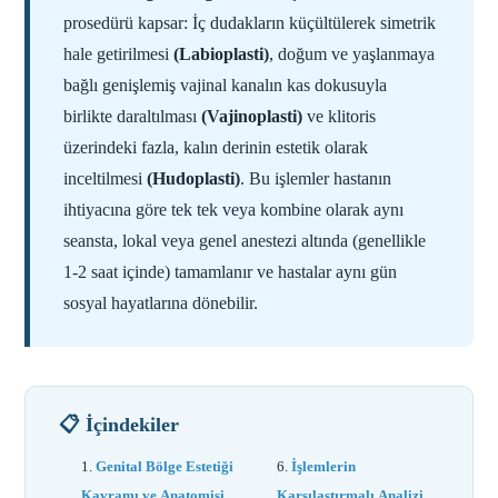
prosedürü kapsar: İç dudakların küçültülerek simetrik
hale getirilmesi
(Labioplasti)
, doğum ve yaşlanmaya
bağlı genişlemiş vajinal kanalın kas dokusuyla
birlikte daraltılması
(Vajinoplasti)
ve klitoris
üzerindeki fazla, kalın derinin estetik olarak
inceltilmesi
(Hudoplasti)
. Bu işlemler hastanın
ihtiyacına göre tek tek veya kombine olarak aynı
seansta, lokal veya genel anestezi altında (genellikle
1-2 saat içinde) tamamlanır ve hastalar aynı gün
sosyal hayatlarına dönebilir.
📋 İçindekiler
Genital Bölge Estetiği
İşlemlerin
Kavramı ve Anatomisi
Karşılaştırmalı Analizi