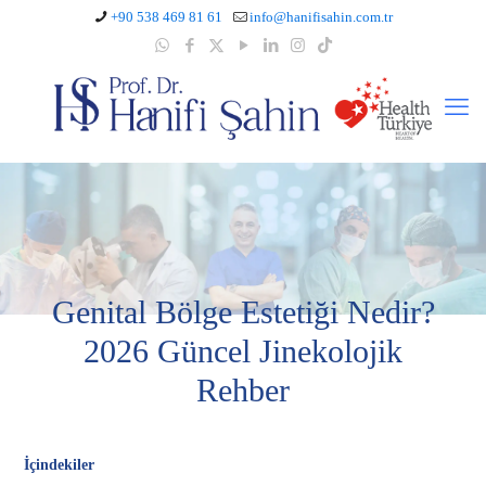
+90 538 469 81 61
info@hanifisahin.com.tr
Genital Bölge Estetiği Nedir?
2026 Güncel Jinekolojik
Rehber
İçindekiler