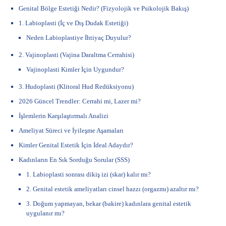
Genital Bölge Estetiği Nedir? (Fizyolojik ve Psikolojik Bakış)
1. Labioplasti (İç ve Dış Dudak Estetiği)
Neden Labioplastiye İhtiyaç Duyulur?
2. Vajinoplasti (Vajina Daraltma Cerrahisi)
Vajinoplasti Kimler İçin Uygundur?
3. Hudoplasti (Klitoral Hud Redüksiyonu)
2026 Güncel Trendler: Cerrahi mi, Lazer mi?
İşlemlerin Karşılaştırmalı Analizi
Ameliyat Süreci ve İyileşme Aşamaları
Kimler Genital Estetik İçin İdeal Adaydır?
Kadınların En Sık Sorduğu Sorular (SSS)
1. Labioplasti sonrası dikiş izi (skar) kalır mı?
2. Genital estetik ameliyatları cinsel hazzı (orgazmı) azaltır mı?
3. Doğum yapmayan, bekar (bakire) kadınlara genital estetik
uygulanır mı?