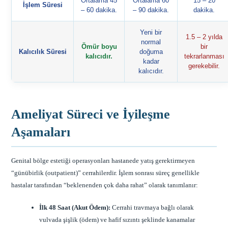
Ortalama 45
Ortalama 60
15 – 20
İşlem Süresi
– 60 dakika.
– 90 dakika.
dakika.
Yeni bir
1.5 – 2 yılda
normal
Ömür boyu
bir
Kalıcılık Süresi
doğuma
kalıcıdır.
tekrarlanması
kadar
gerekebilir.
kalıcıdır.
Ameliyat Süreci ve İyileşme
Aşamaları
Genital bölge estetiği operasyonları hastanede yatış gerektirmeyen
“günübirlik (outpatient)” cerrahilerdir. İşlem sonrası süreç genellikle
hastalar tarafından “beklenenden çok daha rahat” olarak tanımlanır:
İlk 48 Saat (Akut Ödem):
Cerrahi travmaya bağlı olarak
vulvada şişlik (ödem) ve hafif sızıntı şeklinde kanamalar