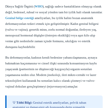
Dünya Sağlık Örgütü (
WHO
), sağlığı sadece hastalıkların olmayışı olarak
değil, bedensel, ruhsal ve sosyal yönden tam bir iyilik hali olarak tanımlar.
Genital bölge estetiği
ameliyatları, bu iyilik halini bozan anatomik
deformasyonları tedavi etmek için geliştirilmiştir. Kadın genital bölgesi
(vulva ve vajina); genetik miras, zorlu normal doğumlar, ilerleyen yaş,
menopozal hormonal düşüşler (östrojen eksikliği) veya aşırı kilo alıp
verme gibi nedenlerle zaman içinde formunu, sıkılığını ve estetik
duruşunu kaybedebilir.
Bu deformasyonlar, kadının kendi bedenine yabancılaşmasına, aynaya
bakmaktan kaçınmasına ve cinsel ilişki sırasında konsantrasyon kaybı
yaşayarak (partnerinin ne düşüneceği kaygısıyla) orgazm sorunları
yaşamasına neden olur. Modern jinekoloji, ileri mikro-cerrahi ve lazer
teknolojileri kullanarak bu sorunları kalıcı olarak çözmeyi ve vulvo-
vajinal dokuları gençleştirmeyi (rejuvenasyon) amaçlar.
💡
Tıbbi Bilgi:
Genital estetik ameliyatları, pelvik taban
anatomisi ve damar-sinir ağı konusunda derin uzmanlık