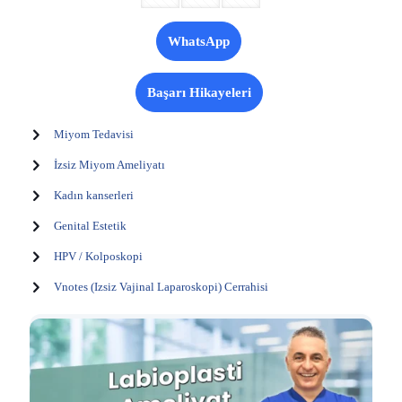
WhatsApp
Başarı Hikayeleri
Miyom Tedavisi
İzsiz Miyom Ameliyatı
Kadın kanserleri
Genital Estetik
HPV / Kolposkopi
Vnotes (Izsiz Vajinal Laparoskopi) Cerrahisi