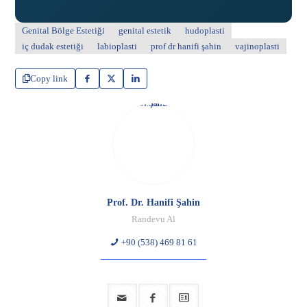
Genital Bölge Estetiği
genital estetik
hudoplasti
iç dudak estetiği
labioplasti
prof dr hanifi şahin
vajinoplasti
Copy link
Prof. Dr. Hanifi Şahin
Randevu Al
+90 (538) 469 81 61