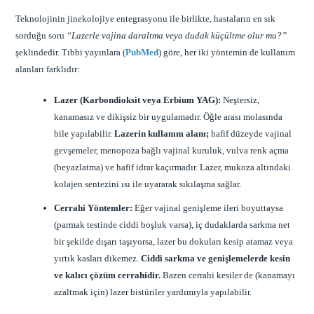
Teknolojinin jinekolojiye entegrasyonu ile birlikte, hastaların en sık
sorduğu soru
“Lazerle vajina daraltma veya dudak küçültme olur mu?”
şeklindedir. Tıbbi yayınlara (
PubMed
) göre, her iki yöntemin de kullanım
alanları farklıdır:
Lazer (Karbondioksit veya Erbium YAG):
Neştersiz,
kanamasız ve dikişsiz bir uygulamadır. Öğle arası molasında
bile yapılabilir.
Lazerin kullanım alanı;
hafif düzeyde vajinal
gevşemeler, menopoza bağlı vajinal kuruluk, vulva renk açma
(beyazlatma) ve hafif idrar kaçırmadır. Lazer, mukoza altındaki
kolajen sentezini ısı ile uyararak sıkılaşma sağlar.
Cerrahi Yöntemler:
Eğer vajinal genişleme ileri boyuttaysa
(parmak testinde ciddi boşluk varsa), iç dudaklarda sarkma net
bir şekilde dışarı taşıyorsa, lazer bu dokuları kesip atamaz veya
yırtık kasları dikemez.
Ciddi sarkma ve genişlemelerde kesin
ve kalıcı çözüm cerrahidir.
Bazen cerrahi kesiler de (kanamayı
azaltmak için) lazer bistüriler yardımıyla yapılabilir.