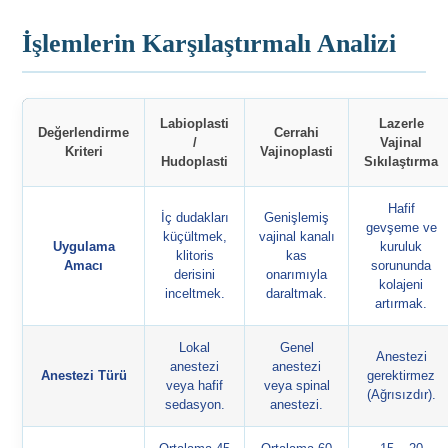
İşlemlerin Karşılaştırmalı Analizi
Labioplasti
Lazerle
Değerlendirme
Cerrahi
/
Vajinal
Kriteri
Vajinoplasti
Hudoplasti
Sıkılaştırma
Hafif
İç dudakları
Genişlemiş
gevşeme ve
küçültmek,
vajinal kanalı
Uygulama
kuruluk
klitoris
kas
Amacı
sorununda
derisini
onarımıyla
kolajeni
inceltmek.
daraltmak.
artırmak.
Lokal
Genel
Anestezi
anestezi
anestezi
Anestezi Türü
gerektirmez
veya hafif
veya spinal
(Ağrısızdır).
sedasyon.
anestezi.