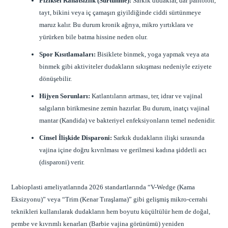
Fiziksel Rahatsızlık (Sürtünme):
Sarkık dudaklar, dar pantolon,
tayt, bikini veya iç çamaşırı giyildiğinde ciddi sürtünmeye
maruz kalır. Bu durum kronik ağrıya, mikro yırtıklara ve
yürürken bile batma hissine neden olur.
Spor Kısıtlamaları:
Bisiklete binmek, yoga yapmak veya ata
binmek gibi aktiviteler dudakların sıkışması nedeniyle eziyete
dönüşebilir.
Hijyen Sorunları:
Katlantıların artması, ter, idrar ve vajinal
salgıların birikmesine zemin hazırlar. Bu durum, inatçı vajinal
mantar (Kandida) ve bakteriyel enfeksiyonların temel nedenidir.
Cinsel İlişkide Disparoni:
Sarkık dudakların ilişki sırasında
vajina içine doğru kıvrılması ve gerilmesi kadına şiddetli acı
(disparoni) verir.
Labioplasti ameliyatlarında 2026 standartlarında “V-Wedge (Kama
Eksizyonu)” veya “Trim (Kenar Tıraşlama)” gibi gelişmiş mikro-cerrahi
teknikleri kullanılarak dudakların hem boyutu küçültülür hem de doğal,
pembe ve kıvrımlı kenarları (Barbie vajina görünümü) yeniden