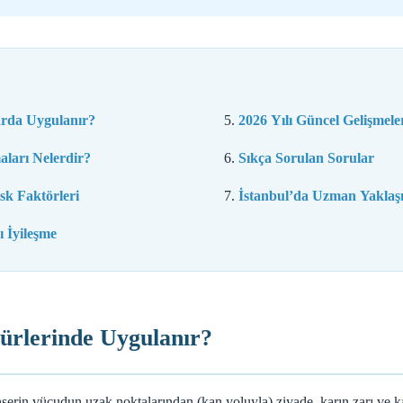
arda Uygulanır?
2026 Yılı Güncel Gelişmele
ları Nelerdir?
Sıkça Sorulan Sorular
sk Faktörleri
İstanbul’da Uzman Yaklaş
 İyileşme
ürlerinde Uygulanır?
serin vücudun uzak noktalarından (kan yoluyla) ziyade, karın zarı ve ka