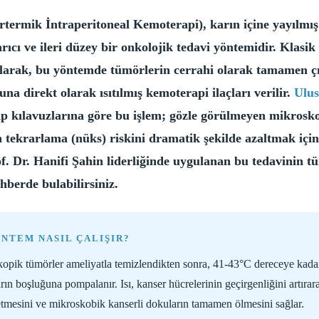
termik İntraperitoneal Kemoterapi), karın içine yayılmı
ıcı ve ileri düzey bir onkolojik tedavi yöntemidir. Klasik
olarak, bu yöntemde tümörlerin cerrahi olarak tamamen ç
na direkt olarak ısıtılmış kemoterapi ilaçları verilir.
Ulus
ıp kılavuzlarına göre bu işlem; gözle görülmeyen mikrosk
 tekrarlama (nüks) riskini dramatik şekilde azaltmak için 
of. Dr. Hanifi Şahin liderliğinde uygulanan bu tedavinin t
ehberde bulabilirsiniz.
ÖNTEM NASIL ÇALIŞIR?
opik tümörler ameliyatla temizlendikten sonra, 41-43°C dereceye kadar
karın boşluğuna pompalanır. Isı, kanser hücrelerinin geçirgenliğini artıra
tmesini ve mikroskobik kanserli dokuların tamamen ölmesini sağlar.