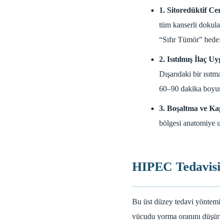
1. Sitoredüktif Ce
tüm kanserli dokula
“Sıfır Tümör” hedef
2. Isıtılmış İlaç U
Dışarıdaki bir ısıtm
60–90 dakika boyunc
3. Boşaltma ve K
bölgesi anatomiye u
HIPEC Tedavisin
Bu üst düzey tedavi yöntemi
vücudu yorma oranını düşürü