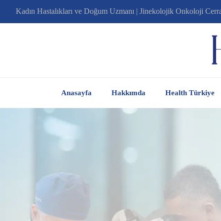
Kadın Hastalıkları ve Doğum Uzmanı | Jinekolojik Onkoloji Cerr
Anasayfa
Hakkımda
Health Türkiye