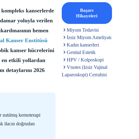
ş kompleks kanserlerde
Başarı
Hikayeleri
 damar yoluyla verilen
ıkarılmasının hemen
Miyom Tedavisi
İzsiz Miyom Ameliyatı
al Kanser Enstitüsü
Kadın kanserleri
obik kanser hücrelerini
Genital Estetik
en etkili yollardan
HPV / Kolposkopi
Vnotes (Izsiz Vajinal
üm detaylarını 2026
Laparoskopi) Cerrahisi
 ısıtılmış kemoterapi
rak ilacın doğrudan