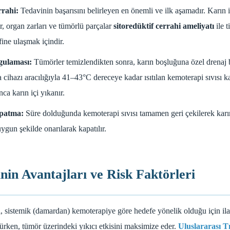
rrahi:
Tedavinin başarısını belirleyen en önemli ve ilk aşamadır. Karın 
r, organ zarları ve tümörlü parçalar
sitoredüktif cerrahi ameliyatı
ile t
ine ulaşmak içindir.
ygulaması:
Tümörler temizlendikten sonra, karın boşluğuna özel drenaj bor
a cihazı aracılığıyla 41–43°C dereceye kadar ısıtılan kemoterapi sıvısı ka
a karın içi yıkanır.
apatma:
Süre dolduğunda kemoterapi sıvısı tamamen geri çekilerek karın 
ygun şekilde onarılarak kapatılır.
in Avantajları ve Risk Faktörleri
, sistemik (damardan) kemoterapiye göre hedefe yönelik olduğu için ila
rken, tümör üzerindeki yıkıcı etkisini maksimize eder.
Uluslararası T