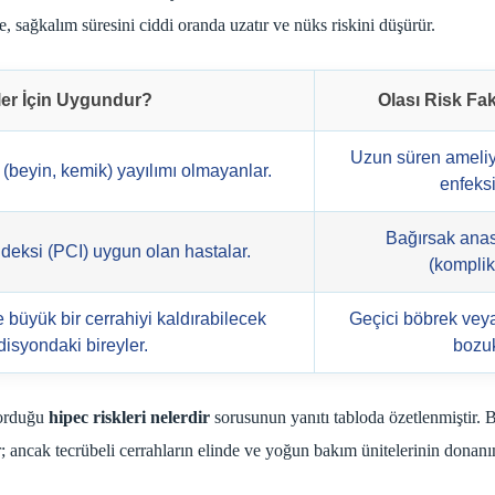
e, sağkalım süresini ciddi oranda uzatır ve nüks riskini düşürür.
er İçin Uygundur?
Olası Risk Fak
Uzun süren ameliy
 (beyin, kemik) yayılımı olmayanlar.
enfeksi
Bağırsak anas
deksi (PCI) uygun olan hastalar.
(komplik
 büyük bir cerrahiyi kaldırabilecek
Geçici böbrek veya
isyondaki bireyler.
bozuk
sorduğu
hipec riskleri nelerdir
sorusunun yanıtı tabloda özetlenmiştir. 
r; ancak tecrübeli cerrahların elinde ve yoğun bakım ünitelerinin donanı