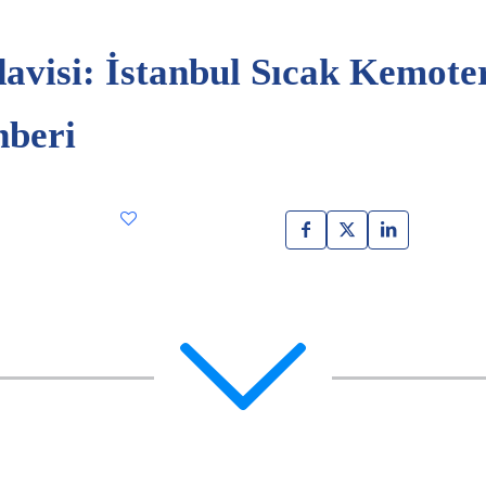
visi: İstanbul Sıcak Kemote
hberi