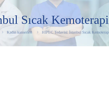
nbul Sıcak Kemoterap
Kadın kanserleri
HIPEC Tedavisi: İstanbul Sıcak Kemoterap