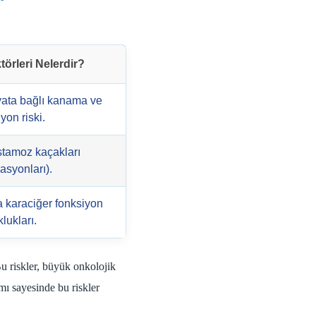
törleri Nelerdir?
ata bağlı kanama ve
yon riski.
tamoz kaçakları
asyonları).
 karaciğer fonksiyon
lukları.
Bu riskler, büyük onkolojik
mı sayesinde bu riskler