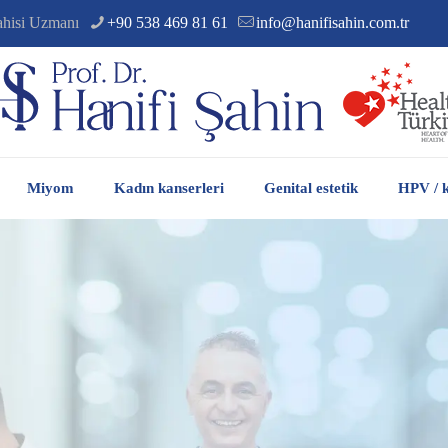
ahisi Uzmanı
+90 538 469 81 61
info@hanifisahin.com.tr
Miyom
Kadın kanserleri
Genital estetik
HPV / k