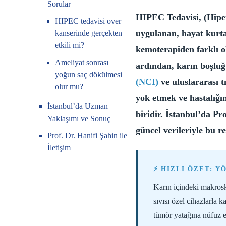
Sorular
HIPEC Tedavisi, (Hiper
HIPEC tedavisi over
uygulanan, hayat kurtar
kanserinde gerçekten
etkili mi?
kemoterapiden farklı 
Ameliyat sonrası
ardından, karın boşluğu
yoğun saç dökülmesi
(NCI)
ve uluslararası t
olur mu?
yok etmek ve hastalığın
İstanbul’da Uzman
biridir. İstanbul’da Pr
Yaklaşımı ve Sonuç
güncel verileriyle bu r
Prof. Dr. Hanifi Şahin ile
İletişim
⚡ HIZLI ÖZET: Y
Karın içindeki makrosk
sıvısı özel cihazlarla 
tümör yatağına nüfuz e