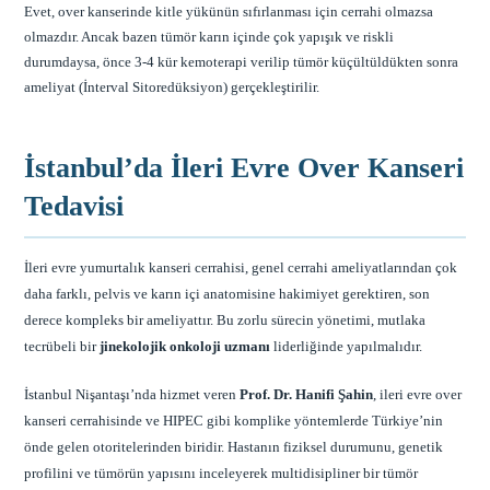
Evet, over kanserinde kitle yükünün sıfırlanması için cerrahi olmazsa
olmazdır. Ancak bazen tümör karın içinde çok yapışık ve riskli
durumdaysa, önce 3-4 kür kemoterapi verilip tümör küçültüldükten sonra
ameliyat (İnterval Sitoredüksiyon) gerçekleştirilir.
İstanbul’da İleri Evre Over Kanseri
Tedavisi
İleri evre yumurtalık kanseri cerrahisi, genel cerrahi ameliyatlarından çok
daha farklı, pelvis ve karın içi anatomisine hakimiyet gerektiren, son
derece kompleks bir ameliyattır. Bu zorlu sürecin yönetimi, mutlaka
tecrübeli bir
jinekolojik onkoloji uzmanı
liderliğinde yapılmalıdır.
İstanbul Nişantaşı’nda hizmet veren
Prof. Dr. Hanifi Şahin
, ileri evre over
kanseri cerrahisinde ve HIPEC gibi komplike yöntemlerde Türkiye’nin
önde gelen otoritelerinden biridir. Hastanın fiziksel durumunu, genetik
profilini ve tümörün yapısını inceleyerek multidisipliner bir tümör