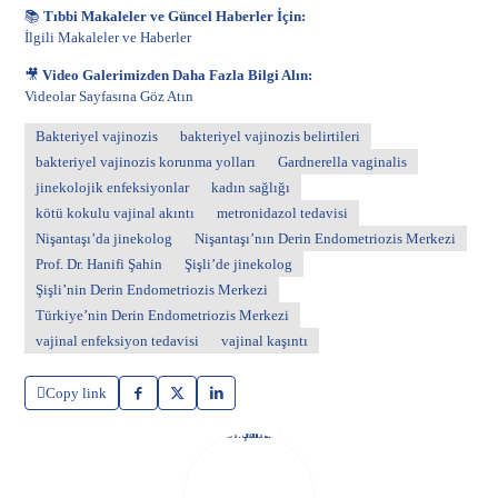
📚
Tıbbi Makaleler ve Güncel Haberler İçin:
İlgili Makaleler ve Haberler
🎥
Video Galerimizden Daha Fazla Bilgi Alın:
Videolar Sayfasına Göz Atın
Bakteriyel vajinozis
bakteriyel vajinozis belirtileri
bakteriyel vajinozis korunma yolları
Gardnerella vaginalis
jinekolojik enfeksiyonlar
kadın sağlığı
kötü kokulu vajinal akıntı
metronidazol tedavisi
Nişantaşı’da jinekolog
Nişantaşı’nın Derin Endometriozis Merkezi
Prof. Dr. Hanifi Şahin
Şişli’de jinekolog
Şişli’nin Derin Endometriozis Merkezi
Türkiye’nin Derin Endometriozis Merkezi
vajinal enfeksiyon tedavisi
vajinal kaşıntı
Copy link