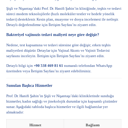
Şişli ve Nişantaşı’daki Prof. Dr. Hanifi Şahin’in kliniğinde, teşhis ve tedavi
süreci modern teknolojilerle (hızlı moleküler testler ve hedefe yönelik
tedavi) desteklenir. Kesin plan, muayene ve dosya incelemesi ile netleşir.
Detaylı değerlendirme için
İletişim Sayfası
’nı ziyaret edin.
Bakteriyel vajinozis tedavi maliyeti neye göre değişir?
Nedene, test kapsamına ve tedavi süresine göre değişir; erken teşhis
maliyetleri düşürür. Detaylar için
Vajinal Akıntı ve Vajinit Tedavisi
sayfasını inceleyin. İletişim için
İletişim Sayfası
’nı ziyaret edin.
Detaylı bilgi için
+90 538 469 81 61
numaralı telefondan WhatsApp
üzerinden veya
İletişim Sayfası
’nı ziyaret edebilirsiniz.
Sunulan Başlıca Hizmetler
Prof. Dr. Hanifi Şahin’in Şişli ve Nişantaşı’daki kliniklerinde sunduğu
hizmetler, kadın sağlığı ve jinekolojik durumlar için kapsamlı çözümler
sunar. Aşağıdaki tabloda başlıca hizmetler ve ilgili bağlantılar yer
almaktadır:
Hizmet
Bağlantı