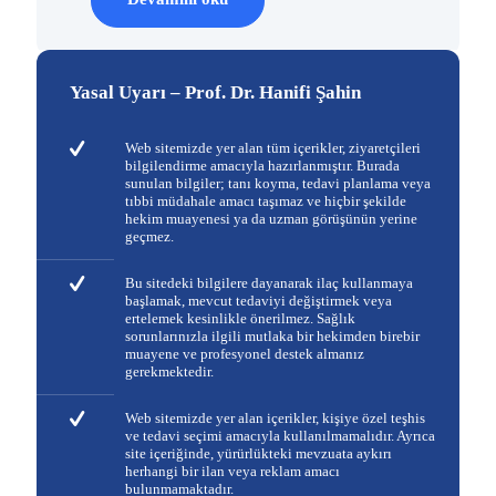
Yasal Uyarı – Prof. Dr. Hanifi Şahin
Web sitemizde yer alan tüm içerikler, ziyaretçileri
bilgilendirme amacıyla hazırlanmıştır. Burada
sunulan bilgiler; tanı koyma, tedavi planlama veya
tıbbi müdahale amacı taşımaz ve hiçbir şekilde
hekim muayenesi ya da uzman görüşünün yerine
geçmez.
Bu sitedeki bilgilere dayanarak ilaç kullanmaya
başlamak, mevcut tedaviyi değiştirmek veya
ertelemek kesinlikle önerilmez. Sağlık
sorunlarınızla ilgili mutlaka bir hekimden birebir
muayene ve profesyonel destek almanız
gerekmektedir.
Web sitemizde yer alan içerikler, kişiye özel teşhis
ve tedavi seçimi amacıyla kullanılmamalıdır. Ayrıca
site içeriğinde, yürürlükteki mevzuata aykırı
herhangi bir ilan veya reklam amacı
bulunmamaktadır.