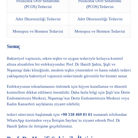
Polikistik Over Sendromu
Polikistik Over Sendromu
(PCOS) Tedavisi
(PCOS) Tedavisi
Adet Düzensizliği Tedavisi
Adet Düzensizliği Tedavisi
Menopoz ve Hormon Tedavisi
Menopoz ve Hormon Tedavisi
Sonuç
Bakteriyel vajinozis, erken teşhis ve uygun tedaviyle kolayca kontrol
altına alınabilen bir enfeksiyondur. Prof. Dr. Hanifi Şahin, Şişli ve
Nişantaşı’daki kliniğinde, modern teşhis yöntemleri ve hasta odaklı tedavi
yaklaşımıyla bakteriyel vajinozis tedavisinde güvenilir bir hizmet sunar.
Enfeksiyonun tekrarlamasını önlemek için hijyen kurallarına ve düzenli
kontrollere dikkat edilmesi önemlidir. Daha fazla bilgi için
Şişli’nin Derin
Endometriozis Merkezi
,
Nişantaşı’nın Derin Endometriozis Merkezi
veya
Kadın Kanserleri
sayfalarını ziyaret edebilir,
tedavi sürecinizi başlatmak için
+90 538 469 81 61
numaralı telefondan
WhatsApp üzerinden veya
İletişim Sayfası
’nı ziyaret ederek Prof. Dr.
Hanifi Şahin ile iletişime geçebilirsiniz.