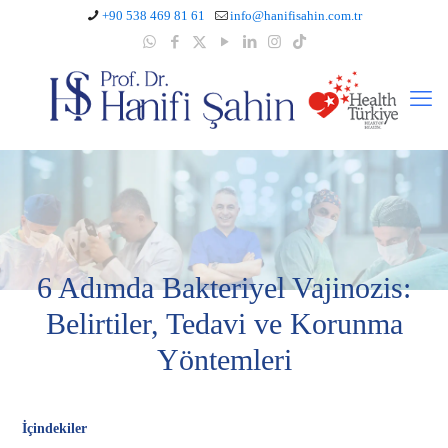
+90 538 469 81 61
info@hanifisahin.com.tr
6 Adımda Bakteriyel Vajinozis:
Belirtiler, Tedavi ve Korunma
Yöntemleri
İçindekiler