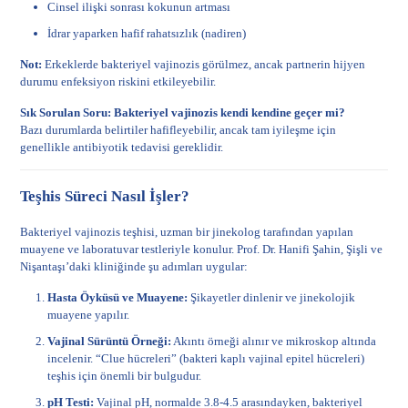
Cinsel ilişki sonrası kokunun artması
İdrar yaparken hafif rahatsızlık (nadiren)
Not:
Erkeklerde bakteriyel vajinozis görülmez, ancak partnerin hijyen
durumu enfeksiyon riskini etkileyebilir.
Sık Sorulan Soru: Bakteriyel vajinozis kendi kendine geçer mi?
Bazı durumlarda belirtiler hafifleyebilir, ancak tam iyileşme için
genellikle antibiyotik tedavisi gereklidir.
Teşhis Süreci Nasıl İşler?
Bakteriyel vajinozis teşhisi, uzman bir jinekolog tarafından yapılan
muayene ve laboratuvar testleriyle konulur. Prof. Dr. Hanifi Şahin, Şişli ve
Nişantaşı’daki kliniğinde şu adımları uygular:
Hasta Öyküsü ve Muayene:
Şikayetler dinlenir ve jinekolojik
muayene yapılır.
Vajinal Sürüntü Örneği:
Akıntı örneği alınır ve mikroskop altında
incelenir. “Clue hücreleri” (bakteri kaplı vajinal epitel hücreleri)
teşhis için önemli bir bulgudur.
pH Testi:
Vajinal pH, normalde 3.8-4.5 arasındayken, bakteriyel