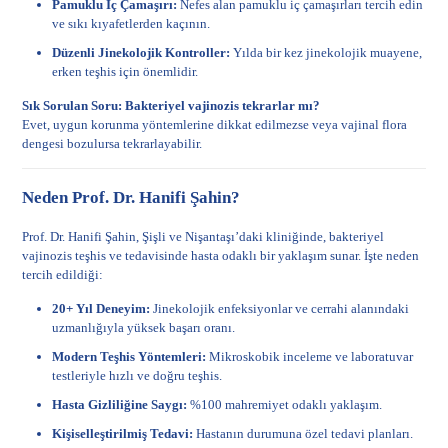
Pamuklu İç Çamaşırı:
Nefes alan pamuklu iç çamaşırları tercih edin
ve sıkı kıyafetlerden kaçının.
Düzenli Jinekolojik Kontroller:
Yılda bir kez jinekolojik muayene,
erken teşhis için önemlidir.
Sık Sorulan Soru: Bakteriyel vajinozis tekrarlar mı?
Evet, uygun korunma yöntemlerine dikkat edilmezse veya vajinal flora
dengesi bozulursa tekrarlayabilir.
Neden Prof. Dr. Hanifi Şahin?
Prof. Dr. Hanifi Şahin, Şişli ve Nişantaşı’daki kliniğinde, bakteriyel
vajinozis teşhis ve tedavisinde hasta odaklı bir yaklaşım sunar. İşte neden
tercih edildiği:
20+ Yıl Deneyim:
Jinekolojik enfeksiyonlar ve cerrahi alanındaki
uzmanlığıyla yüksek başarı oranı.
Modern Teşhis Yöntemleri:
Mikroskobik inceleme ve laboratuvar
testleriyle hızlı ve doğru teşhis.
Hasta Gizliliğine Saygı:
%100 mahremiyet odaklı yaklaşım.
Kişiselleştirilmiş Tedavi:
Hastanın durumuna özel tedavi planları.