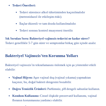
Tedavi Önerileri:
Tedavi süresince alkol tüketiminden kaçınılmalıdır
(metronidazol ile etkileşim riski).
İlaçlar düzenli ve tam dozda kullanılmalıdır.
Tedavi sonrası kontrol muayenesi önerilir.
Sık Sorulan Soru: Bakteriyel vajinozis tedavisi ne kadar sürer?
Tedavi genellikle 5-7 gün sürer ve semptomlar birkaç gün içinde azalır.
Bakteriyel Vajinozis’ten Korunma Yolları
Bakteriyel vajinozis’in tekrarlamasını önlemek için şu yöntemler etkili
olabilir:
Vajinal Hijyen:
Aşırı vajinal duş (vajinal yıkama) yapmaktan
kaçının; bu, doğal bakteri dengesini bozabilir.
Doğru Temizlik Ürünleri:
Parfümsüz, pH dengeli sabunlar kullanın.
Kondom Kullanımı:
Cinsel ilişkide prezervatif kullanımı, vajinal
floranın korunmasına yardımcı olabilir.