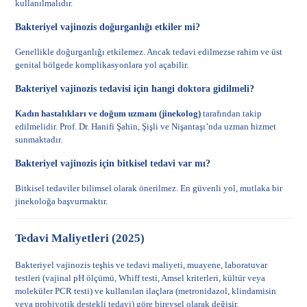
kullanılmalıdır.
Bakteriyel vajinozis doğurganlığı etkiler mi?
Genellikle doğurganlığı etkilemez. Ancak tedavi edilmezse rahim ve üst
genital bölgede komplikasyonlara yol açabilir.
Bakteriyel vajinozis tedavisi için hangi doktora gidilmeli?
Kadın hastalıkları ve doğum uzmanı (jinekolog)
tarafından takip
edilmelidir. Prof. Dr. Hanifi Şahin, Şişli ve Nişantaşı’nda uzman hizmet
sunmaktadır.
Bakteriyel vajinozis için bitkisel tedavi var mı?
Bitkisel tedaviler bilimsel olarak önerilmez. En güvenli yol, mutlaka bir
jinekoloğa başvurmaktır.
Tedavi Maliyetleri (2025)
Bakteriyel vajinozis teşhis ve tedavi maliyeti, muayene, laboratuvar
testleri (vajinal pH ölçümü, Whiff testi, Amsel kriterleri, kültür veya
moleküler PCR testi) ve kullanılan ilaçlara (metronidazol, klindamisin
veya probiyotik destekli tedavi) göre bireysel olarak değişir.