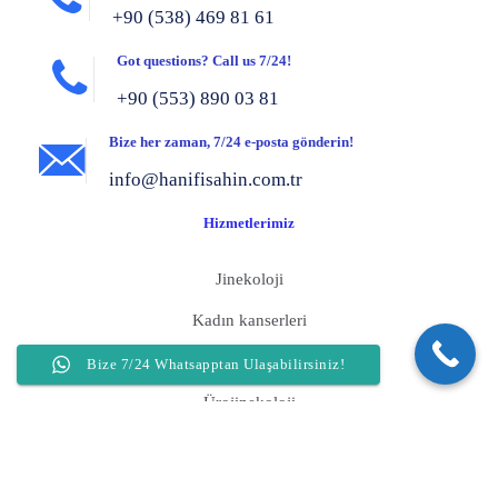
+90 (538) 469 81 61
Got questions? Call us 7/24!
+90 (553) 890 03 81
Bize her zaman, 7/24 e-posta gönderin!
info@hanifisahin.com.tr
Hizmetlerimiz
Jinekoloji
Kadın kanserleri
Genital estetik
Bize 7/24 Whatsapptan Ulaşabilirsiniz!
Ürojinekoloji
Vnotes (Izsiz Vajinal Laparoskopi) Cerrahisi
Histeroskopik Cerrahi