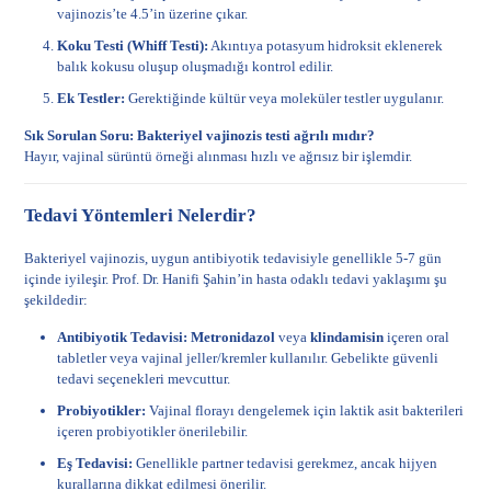
vajinozis’te 4.5’in üzerine çıkar.
Koku Testi (Whiff Testi):
Akıntıya potasyum hidroksit eklenerek
balık kokusu oluşup oluşmadığı kontrol edilir.
Ek Testler:
Gerektiğinde kültür veya moleküler testler uygulanır.
Sık Sorulan Soru: Bakteriyel vajinozis testi ağrılı mıdır?
Hayır, vajinal sürüntü örneği alınması hızlı ve ağrısız bir işlemdir.
Tedavi Yöntemleri Nelerdir?
Bakteriyel vajinozis, uygun antibiyotik tedavisiyle genellikle 5-7 gün
içinde iyileşir. Prof. Dr. Hanifi Şahin’in hasta odaklı tedavi yaklaşımı şu
şekildedir:
Antibiyotik Tedavisi:
Metronidazol
veya
klindamisin
içeren oral
tabletler veya vajinal jeller/kremler kullanılır. Gebelikte güvenli
tedavi seçenekleri mevcuttur.
Probiyotikler:
Vajinal florayı dengelemek için laktik asit bakterileri
içeren probiyotikler önerilebilir.
Eş Tedavisi:
Genellikle partner tedavisi gerekmez, ancak hijyen
kurallarına dikkat edilmesi önerilir.