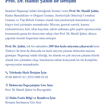
Prof. Dr. Hanifi Şahin ile İletişim
İstanbul Nişantaşı’ndaki kliniğinde hizmet veren
Prof. Dr. Hanifi Şahin
,
Kadın Hastalıkları ve Doğum Uzmanı, Jinekolojik Onkoloji Cerrahisi
Uzmanı ve Tüp Bebek Uzmanı olarak tüm jinekolojik hastalıklar için
kişiye özel çözümler sunmaktadır. Miyom, genital estetik, kanser,
endometriozis, kist, idrar kaçırma, rahim sarkması gibi çeşitli operasyonlar
konusunda geniş bir deneyime sahip olan Prof. Dr. Hanifi Şahin, dünya
çapında önemli başarılara imza atmıştır.
Prof. Dr. Şahin
, tek bir rahimden
200’den fazla miyomu çıkararak
hem
Türkiye’de hem de dünyada en fazla miyom çıkaran doktorlar arasına
girmiştir. Nişantaşı’ndaki kliniği, bu alanda en çok
miyom
çıkaran klinik
olarak öne çıkmakta olup, hastalarına rahmi koruyarak bu tür kompleks
operasyonlar sunmaktadır.
📞
Telefonla Hızlı İletişim İçin:
0538 469 81 61
|
0553 890 03 81
📄
Doktorun Özgeçmişine Göz Atın:
Prof. Dr. Hanifi Şahin’in Biyografisi
✉️
Daha Fazla Bilgi ve Randevu İçin:
İletişim Sayfamıza Göz Atın