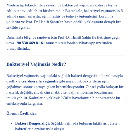
Modern tıp teknolojileri sayesinde bakteriyel vajinozis kolayca teşhis
edilip tedavi edilebilir bir durumdur. Bu makale, bakteriyel vajinozis’in 6
adımda nasıl anlaşılacağını, teşhis ve tedavi yöntemlerini, korunma
yollarını ve Prof. Dr. Hanifi Şahin’in hasta odaklı yaklaşımını detaylı bir
şekilde açıklar.
Daha fazla bilgi ve randevu için
Prof. Dr. Hanifi Şahin ile iletişime geçin
veya
+90 538 469 81 61
numaralı telefondan WhatsApp üzerinden
ulaşabilirsiniz.
Bakteriyel Vajinozis Nedir?
Bakteriyel vajinozis, vajinadaki sağlıklı bakteri dengesinin bozulmasıyla,
özellikle
Gardnerella vaginalis
gibi anaerobik bakterilerin aşırı
çoğalması sonucu ortaya çıkan bir enfeksiyondur. Cinsel yolla bulaşan bir
hastalık değildir, ancak cinsel aktivite, vajinal floranın bozulmasını
tetikleyebilir. Kadınların yaklaşık %30’u hayatlarının bir noktasında bu
enfeksiyonla karşılaşır.
Önemli Özellikler:
Bakteri Dengesizliği:
Sağlıklı vajinada bulunan laktik asit üreten
bakterilerin azalmasıyla oluşur.