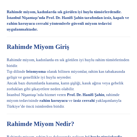
Rahimde miyom, kadınlarda sık görülen iyi huylu tümörlerdendir.
İstanbul Nişantaşı’nda Prof. Dr. Hanifi Şahin tarafından izsiz, kapalı ve
rahim koruyucu cerrahi yöntemlerle güvenli miyom tedavisi
uygulanmaktadır.
Rahimde Miyom Giriş
Rahimde miyom, kadınlarda en sık görülen iyi huylu rahim tümörlerinden
biridir.
Tıp dilinde
leiomyoma
olarak bilinen miyomlar, rahim kas tabakasında
gelişir ve genellikle iyi huylu seyreder.
Ancak bazı durumlarda kanama, karın şişliği, kasık ağrısı veya gebelik
zorlukları gibi şikayetlere neden olabilir.
İstanbul Nişantaşı’nda hizmet veren
Prof. Dr. Hanifi Şahin
, rahimde
miyom tedavisinde
rahim koruyucu
ve
izsiz cerrahi
yaklaşımlarıyla
Türkiye’de öncü isimlerden biridir.
Rahimde Miyom Nedir?
Rahimde miyom, rahim kas dokusunda gelişen
iyi huylu tümörlerdir
.