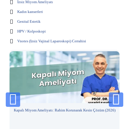
İzsiz Miyom Ameliyatı
Kadın kanserleri
Genital Estetik
HPV / Kolposkopi
Vnotes (Izsiz Vajinal Laparoskopi) Cerrahisi
Kapalı Miyom Ameliyatı: Rahim Korunarak Kesin Çözüm (2026)
Rah