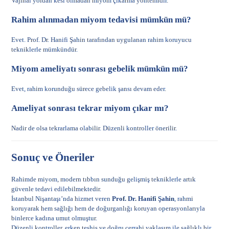
Vajinal yoldan kesi olmadan miyom çıkarma yöntemidir.
Rahim alınmadan miyom tedavisi mümkün mü?
Evet. Prof. Dr. Hanifi Şahin tarafından uygulanan rahim koruyucu
tekniklerle mümkündür.
Miyom ameliyatı sonrası gebelik mümkün mü?
Evet, rahim korunduğu sürece gebelik şansı devam eder.
Ameliyat sonrası tekrar miyom çıkar mı?
Nadir de olsa tekrarlama olabilir. Düzenli kontroller önerilir.
Sonuç ve Öneriler
Rahimde miyom, modern tıbbın sunduğu gelişmiş tekniklerle artık
güvenle tedavi edilebilmektedir.
İstanbul Nişantaşı’nda hizmet veren
Prof. Dr. Hanifi Şahin
, rahmi
koruyarak hem sağlığı hem de doğurganlığı koruyan operasyonlarıyla
binlerce kadına umut olmuştur.
Düzenli kontroller, erken teşhis ve doğru cerrahi yaklaşım ile sağlıklı bir