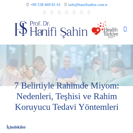
+90 538 469 81 61
info@hanifisahin.com.tr
7 Belirtiyle Rahimde Miyom:
Nedenleri, Teşhisi ve Rahim
Koruyucu Tedavi Yöntemleri
İçindekiler