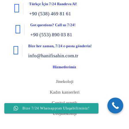
Türkçe İçin 7/24 Randevu Al!
+90 (538) 469 81 61
Got questions? Call us 7/24!
+90 (553) 890 03 81
Bize her zaman, 7/24 e-posta gönderin!
info@hanifisahin.com.tr
Hizmetlerimiz
Jinekoloji
Kadın kanserleri
Genital estetik
Bize 7/24 Whatsapptan Ulaşabilirsiniz!
Ürojinekoloji
Vnotes (Izsiz Vajinal Laparoskopi) Cerrahisi