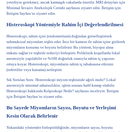
yeterliyse gerekmez; ancak karmaşık vakalarda önerilir. MRI detayları için
Minimal İnvaziv Jinekolojik Cerrahi
sayfasını ziyaret edin. İletişim için
İletişim Sayfası
’nı ziyaret edin.
Histeroskopi Yöntemiyle Rahim İçi Değerlendirilmesi
Histeroskopi, rahim içini (endometrium) doğrudan görselleştirerek
submukozal miyomları teşhis eder. İnce bir kamera ile rahim içine girilerek
miyomların konumu ve boyutu belirlenir. Bu yöntem, biyopsi alma
imkanı sağlar ve teşhisle tedaviyi birleştirir. Poliklinik koşullarda lokal
anesteziyle yapılabilir ve %100 doğruluk oranıyla rahim iç yapısını
ortaya koyar. Histeroskopi, miyomların rahim iç tabakasına etkisini
(infertilite veya kanama) netleştirir.
Sık Sorulan Soru: Histeroskopi miyom teşhisinde ağrılı mıdır? Lokal
anesteziyle minimal rahatsızlıktır; işlem sonrası hafif kramp olabilir.
Histeroskopi hakkında
Kolposkopi Nedir?
sayfasını inceleyin. İletişim
için
İletişim Sayfası
’nı ziyaret edin.
Bu Sayede Miyomların Sayısı, Boyutu ve Yerleşimi
Kesin Olarak Belirlenir
Yukarıdaki yöntemler birleştirildiğinde, miyomların sayısı, boyutu