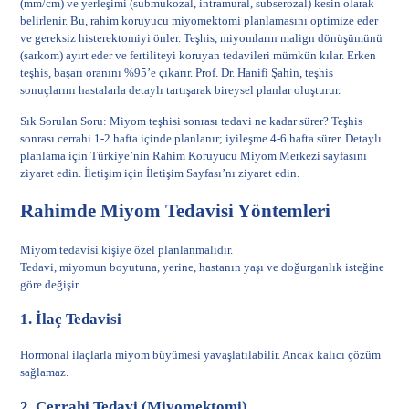
(mm/cm) ve yerleşimi (submukozal, intramural, subserozal) kesin olarak
belirlenir. Bu, rahim koruyucu miyomektomi planlamasını optimize eder
ve gereksiz histerektomiyi önler. Teşhis, miyomların malign dönüşümünü
(sarkom) ayırt eder ve fertiliteyi koruyan tedavileri mümkün kılar. Erken
teşhis, başarı oranını %95’e çıkarır. Prof. Dr. Hanifi Şahin, teşhis
sonuçlarını hastalarla detaylı tartışarak bireysel planlar oluşturur.
Sık Sorulan Soru: Miyom teşhisi sonrası tedavi ne kadar sürer? Teşhis
sonrası cerrahi 1-2 hafta içinde planlanır; iyileşme 4-6 hafta sürer. Detaylı
planlama için
Türkiye’nin Rahim Koruyucu Miyom Merkezi
sayfasını
ziyaret edin. İletişim için
İletişim Sayfası
’nı ziyaret edin.
Rahimde Miyom Tedavisi Yöntemleri
Miyom tedavisi kişiye özel planlanmalıdır.
Tedavi, miyomun boyutuna, yerine, hastanın yaşı ve doğurganlık isteğine
göre değişir.
1. İlaç Tedavisi
Hormonal ilaçlarla miyom büyümesi yavaşlatılabilir. Ancak kalıcı çözüm
sağlamaz.
2. Cerrahi Tedavi (Miyomektomi)