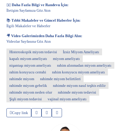
✉️
Daha Fazla Bilgi ve Randevu İçin:
İletişim Sayfamıza Göz Atın
📚
Tıbbi Makaleler ve Güncel Haberler İçin:
İlgili Makaleler ve Haberler
🎥
Video Galerimizden Daha Fazla Bilgi Alın:
Videolar Sayfasına Göz Atın
Histeroskopik miyom tedavisi
İzsiz Miyom Ameliyatı
kapalı miyom ameliyatı
miyom ameliyatı
nişantaşı miyom ameliyatı
rahim alınmadan miyom ameliyatı
rahim koruyucu cerrahi
rahim koruyucu miyom ameliyatı
rahimde miyom
rahimde miyom belirtileri
rahimde miyom gebelik
rahimde miyom nasıl teşhis edilir
rahimde miyom neden olur
rahimde miyom tedavisi
Şişli miyom tedavisi
vajinal miyom ameliyatı
Copy link