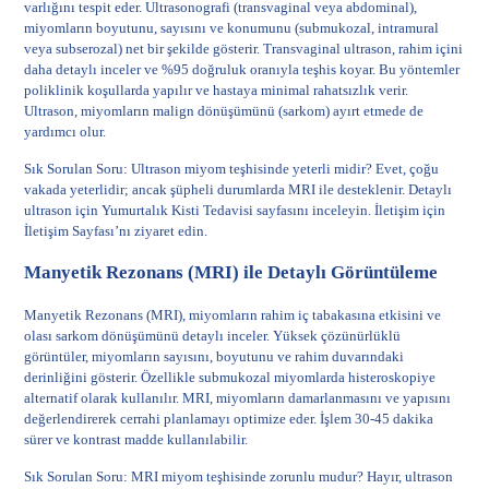
varlığını tespit eder. Ultrasonografi (transvaginal veya abdominal),
miyomların boyutunu, sayısını ve konumunu (submukozal, intramural
veya subserozal) net bir şekilde gösterir. Transvaginal ultrason, rahim içini
daha detaylı inceler ve %95 doğruluk oranıyla teşhis koyar. Bu yöntemler
poliklinik koşullarda yapılır ve hastaya minimal rahatsızlık verir.
Ultrason, miyomların malign dönüşümünü (sarkom) ayırt etmede de
yardımcı olur.
Sık Sorulan Soru: Ultrason miyom teşhisinde yeterli midir? Evet, çoğu
vakada yeterlidir; ancak şüpheli durumlarda MRI ile desteklenir. Detaylı
ultrason için
Yumurtalık Kisti Tedavisi
sayfasını inceleyin. İletişim için
İletişim Sayfası
’nı ziyaret edin.
Manyetik Rezonans (MRI) ile Detaylı Görüntüleme
Manyetik Rezonans (MRI), miyomların rahim iç tabakasına etkisini ve
olası sarkom dönüşümünü detaylı inceler. Yüksek çözünürlüklü
görüntüler, miyomların sayısını, boyutunu ve rahim duvarındaki
derinliğini gösterir. Özellikle submukozal miyomlarda histeroskopiye
alternatif olarak kullanılır. MRI, miyomların damarlanmasını ve yapısını
değerlendirerek cerrahi planlamayı optimize eder. İşlem 30-45 dakika
sürer ve kontrast madde kullanılabilir.
Sık Sorulan Soru: MRI miyom teşhisinde zorunlu mudur? Hayır, ultrason