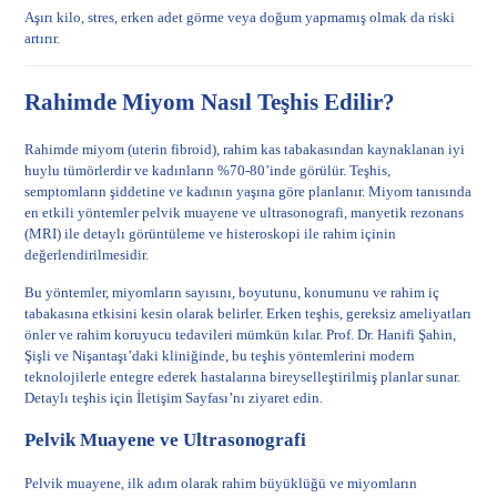
Aşırı kilo, stres, erken adet görme veya doğum yapmamış olmak da riski
artırır.
Rahimde Miyom Nasıl Teşhis Edilir?
Rahimde miyom (uterin fibroid), rahim kas tabakasından kaynaklanan iyi
huylu tümörlerdir ve kadınların %70-80’inde görülür. Teşhis,
semptomların şiddetine ve kadının yaşına göre planlanır. Miyom tanısında
en etkili yöntemler pelvik muayene ve ultrasonografi, manyetik rezonans
(MRI) ile detaylı görüntüleme ve histeroskopi ile rahim içinin
değerlendirilmesidir.
Bu yöntemler, miyomların sayısını, boyutunu, konumunu ve rahim iç
tabakasına etkisini kesin olarak belirler. Erken teşhis, gereksiz ameliyatları
önler ve rahim koruyucu tedavileri mümkün kılar. Prof. Dr. Hanifi Şahin,
Şişli ve Nişantaşı’daki kliniğinde, bu teşhis yöntemlerini modern
teknolojilerle entegre ederek hastalarına bireyselleştirilmiş planlar sunar.
Detaylı teşhis için
İletişim Sayfası
’nı ziyaret edin.
Pelvik Muayene ve Ultrasonografi
Pelvik muayene, ilk adım olarak rahim büyüklüğü ve miyomların