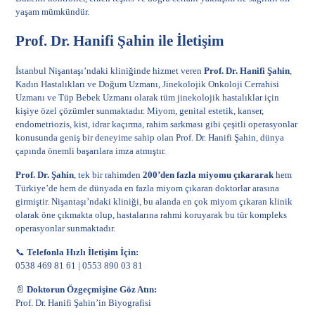
yaşam mümkündür.
Prof. Dr. Hanifi Şahin ile İletişim
İstanbul Nişantaşı’ndaki kliniğinde hizmet veren
Prof. Dr. Hanifi Şahin
,
Kadın Hastalıkları ve Doğum Uzmanı, Jinekolojik Onkoloji Cerrahisi
Uzmanı ve Tüp Bebek Uzmanı olarak tüm jinekolojik hastalıklar için
kişiye özel çözümler sunmaktadır. Miyom, genital estetik, kanser,
endometriozis, kist, idrar kaçırma, rahim sarkması gibi çeşitli operasyonlar
konusunda geniş bir deneyime sahip olan Prof. Dr. Hanifi Şahin, dünya
çapında önemli başarılara imza atmıştır.
Prof. Dr. Şahin
, tek bir rahimden
200’den fazla miyomu çıkararak
hem
Türkiye’de hem de dünyada en fazla miyom çıkaran doktorlar arasına
girmiştir. Nişantaşı’ndaki kliniği, bu alanda en çok
miyom
çıkaran klinik
olarak öne çıkmakta olup, hastalarına rahmi koruyarak bu tür kompleks
operasyonlar sunmaktadır.
📞
Telefonla Hızlı İletişim İçin:
0538 469 81 61
|
0553 890 03 81
📄
Doktorun Özgeçmişine Göz Atın:
Prof. Dr. Hanifi Şahin’in Biyografisi