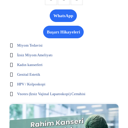
WhatsApp
Başarı Hikayeleri
Miyom Tedavisi
İzsiz Miyom Ameliyatı
Kadın kanserleri
Genital Estetik
HPV / Kolposkopi
Vnotes (Izsiz Vajinal Laparoskopi) Cerrahisi