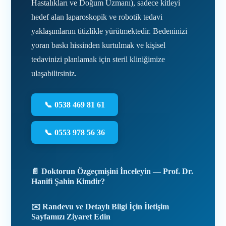
Hastalıkları ve Doğum Uzmanı), sadece kitleyi
hedef alan laparoskopik ve robotik tedavi
yaklaşımlarını titizlikle yürütmektedir. Bedeninizi
yoran baskı hissinden kurtulmak ve kişisel
tedavinizi planlamak için steril kliniğimize
ulaşabilirsiniz.
📞 0538 469 81 61
📞 0553 978 56 36
📄 Doktorun Özgeçmişini İnceleyin — Prof. Dr.
Hanifi Şahin Kimdir?
✉️ Randevu ve Detaylı Bilgi İçin İletişim
Sayfamızı Ziyaret Edin