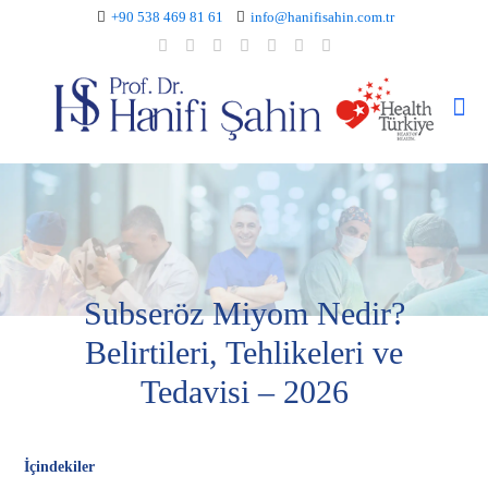
+90 538 469 81 61
info@hanifisahin.com.tr
Subseröz Miyom Nedir?
Belirtileri, Tehlikeleri ve
Tedavisi – 2026
İçindekiler