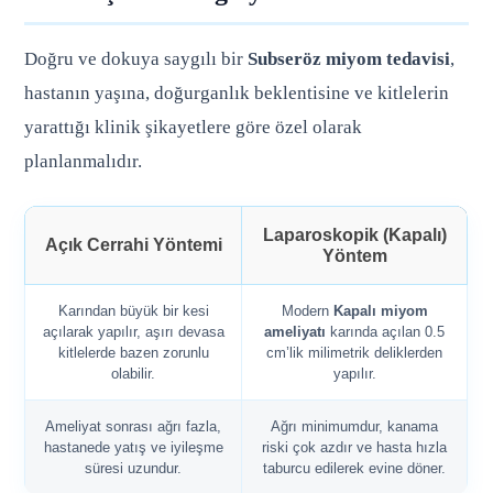
Doğru ve dokuya saygılı bir
Subseröz miyom tedavisi
,
hastanın yaşına, doğurganlık beklentisine ve kitlelerin
yarattığı klinik şikayetlere göre özel olarak
planlanmalıdır.
Laparoskopik (Kapalı)
Açık Cerrahi Yöntemi
Yöntem
Karından büyük bir kesi
Modern
Kapalı miyom
açılarak yapılır, aşırı devasa
ameliyatı
karında açılan 0.5
kitlelerde bazen zorunlu
cm’lik milimetrik deliklerden
olabilir.
yapılır.
Ameliyat sonrası ağrı fazla,
Ağrı minimumdur, kanama
hastanede yatış ve iyileşme
riski çok azdır ve hasta hızla
süresi uzundur.
taburcu edilerek evine döner.