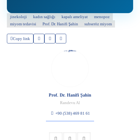
jinekoloji
kadın sağlığı
kapalı ameliyat
menopoz
miyom tedavisi
Prof. Dr. Hanifi Şahin
subseröz miyom
Copy link
Prof. Dr. Hanifi Şahin
Randevu Al
+90 (538) 469 81 61