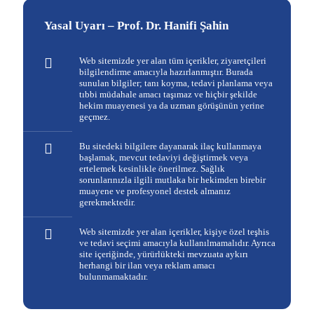
Yasal Uyarı – Prof. Dr. Hanifi Şahin
Web sitemizde yer alan tüm içerikler, ziyaretçileri
bilgilendirme amacıyla hazırlanmıştır. Burada
sunulan bilgiler; tanı koyma, tedavi planlama veya
tıbbi müdahale amacı taşımaz ve hiçbir şekilde
hekim muayenesi ya da uzman görüşünün yerine
geçmez.
Bu sitedeki bilgilere dayanarak ilaç kullanmaya
başlamak, mevcut tedaviyi değiştirmek veya
ertelemek kesinlikle önerilmez. Sağlık
sorunlarınızla ilgili mutlaka bir hekimden birebir
muayene ve profesyonel destek almanız
gerekmektedir.
Web sitemizde yer alan içerikler, kişiye özel teşhis
ve tedavi seçimi amacıyla kullanılmamalıdır. Ayrıca
site içeriğinde, yürürlükteki mevzuata aykırı
herhangi bir ilan veya reklam amacı
bulunmamaktadır.