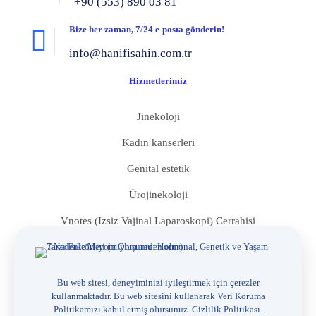
+90 (553) 890 03 81
Bize her zaman, 7/24 e-posta gönderin!
info@hanifisahin.com.tr
Hizmetlerimiz
Jinekoloji
Kadın kanserleri
Genital estetik
Ürojinekoloji
Vnotes (Izsiz Vajinal Laparoskopi) Cerrahisi
Histeroskopik Cerrahi
Gebelik Ve Dogum
Bu web sitesi, deneyiminizi iyileştirmek için çerezler
kullanmaktadır. Bu web sitesini kullanarak Veri Koruma
İnfertilite
Politikamızı kabul etmiş olursunuz.
Gizlilik Politikası
.