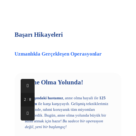
Başarı Hikayeleri
Uzmanlıkla Gerçekleşen Operasyonlar
!
Anne Olma Yolunda!
U
31 yaşındaki hastamız
, anne olma hayali ile
125
30
2
/
8
miyom
ile karşı karşıyaydı. Gelişmiş tekniklerimiz
mü
t
sayesinde, rahmi koruyarak tüm miyomları
ko
lı
temizledik. Bugün, anne olma yolunda büyük bir
bi
adım atmak için hazır!
Bu sadece bir operasyon
değil, yeni bir başlangıç!