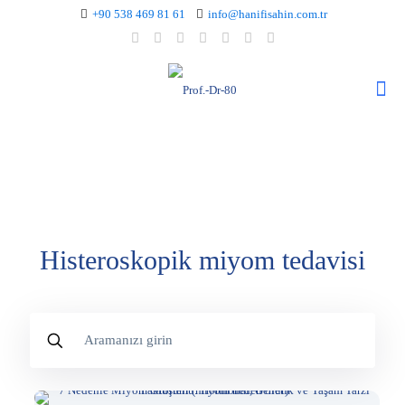
+90 538 469 81 61
info@hanifisahin.com.tr
Histeroskopik miyom tedavisi