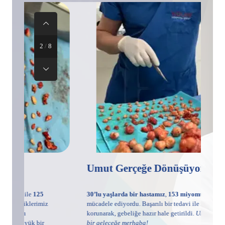
3
/
8
Umut Gerçeğe Dönüşüyor!
R
u
30’lu yaşlarda bir hastamız
,
153 miyomu
ile
Ge
z
mücadele ediyordu. Başarılı bir tedavi ile rahmi
ge
korunarak, gebeliğe hazır hale getirildi.
Umut dolu
me
bir geleceğe merhaba!