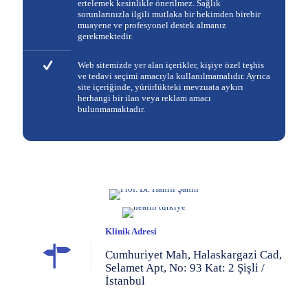
ertelemek kesinlikle önerilmez. Sağlık
sorunlarınızla ilgili mutlaka bir hekimden birebir
muayene ve profesyonel destek almanız
gerekmektedir.
Web sitemizde yer alan içerikler, kişiye özel teşhis
ve tedavi seçimi amacıyla kullanılmamalıdır. Ayrıca
site içeriğinde, yürürlükteki mevzuata aykırı
herhangi bir ilan veya reklam amacı
bulunmamaktadır.
Klinik Adresi
Cumhuriyet Mah, Halaskargazi Cad,
Selamet Apt, No: 93 Kat: 2 Şişli /
İstanbul