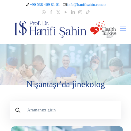
+90 538 469 81 61
info@hanifisahin.com.tr
Nişantaşı’da jinekolog