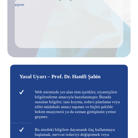
ka
op
ba
ge
sa
Yasal Uyarı – Prof. Dr. Hanifi Şahin
Web sitemizde yer alan tüm içerikler, ziyaretçileri
bilgilendirme amacıyla hazırlanmıştır. Burada
sunulan bilgiler; tanı koyma, tedavi planlama veya
tıbbi müdahale amacı taşımaz ve hiçbir şekilde
hekim muayenesi ya da uzman görüşünün yerine
geçmez.
Bu sitedeki bilgilere dayanarak ilaç kullanmaya
başlamak, mevcut tedaviyi değiştirmek veya