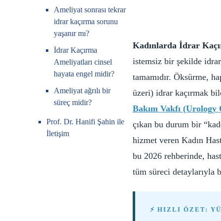
Ameliyat sonrası tekrar
idrar kaçırma sorunu
yaşanır mı?
Kadınlarda İdrar Kaçı
İdrar Kaçırma
istemsiz bir şekilde id
Ameliyatları cinsel
hayata engel midir?
tamamıdır. Öksürme, hap
Ameliyat ağrılı bir
üzeri) idrar kaçırmak bi
süreç midir?
Bakım Vakfı (Urology 
Prof. Dr. Hanifi Şahin ile
çıkan bu durum bir “kade
İletişim
hizmet veren Kadın Hasta
bu 2026 rehberinde, hast
tüm süreci detaylarıyla b
⚡ HIZLI ÖZET: Y