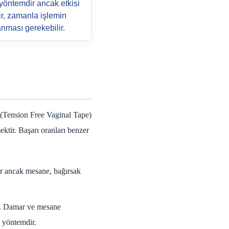
 yöntemdir ancak etkisi
ir, zamanla işlemin
anması gerekebilir.
 (Tension Free Vaginal Tape)
ktir. Başarı oranları benzer
ir ancak mesane, bağırsak
ir. Damar ve mesane
n yöntemdir.