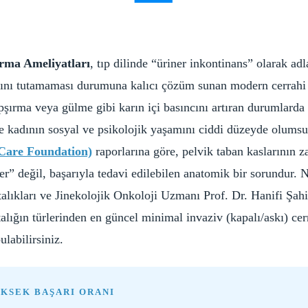
rma Ameliyatları
, tıp dilinde “üriner inkontinans” olarak adl
rarını tutamaması durumuna kalıcı çözüm sunan modern cerrahi
şırma veya gülme gibi karın içi basıncını artıran durumlarda
le kadının sosyal ve psikolojik yaşamını ciddi düzeyde olumsuz
Care Foundation)
raporlarına göre, pelvik taban kaslarının 
r” değil, başarıyla tedavi edilebilen anatomik bir sorundur. N
lıkları ve Jinekolojik Onkoloji Uzmanı Prof. Dr. Hanifi Şahi
alığın türlerinden en güncel minimal invaziv (kapalı/askı) ce
ulabilirsiniz.
ÜKSEK BAŞARI ORANI