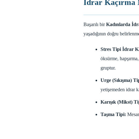
İdrar Kaçırma N
Başarılı bir
Kadınlarda İdr
yaşadığının doğru belirlenme
Stres Tipi İdrar 
öksürme, hapşırma,
gruptur.
Urge (Sıkışma) Tip
yetişemeden idrar k
Karışık (Mikst) Ti
Taşma Tipi:
Mesane