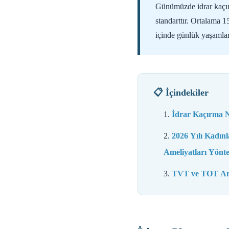
Günümüzde idrar kaçır
standarttır. Ortalama 
içinde günlük yaşamlar
📋 İçindekiler
İdrar Kaçırma N
2026 Yılı Kadın
Ameliyatları Yönt
TVT ve TOT Amel