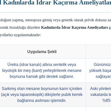
l Kadınlarda İdrar Kaçırma Ameliyatla
 doğum yapmış, menopoza girmiş veya genetik olarak pelvik dokusu zayı
natomik bozukluğu düzelten
Kadınlarda İdrar Kaçırma Ameliyatları
g
yollarla) uygulanmaktadır:
Uygulama Şekli
Üretra (idrar kanalı) altına sentetik veya
Günümüzd
biyolojik bir meş (bant) yerleştirilerek mesane
yüksek başar
boynuna hamak gibi destek sağlanır.
sağlayan
Sarkmış olan mesane boynunun karın içinden
Askı yöntem
(açık veya laparoskopik) dikişlerle pubik kemik
vakalarda te
bağlarına asılması işlemidir.
%85-