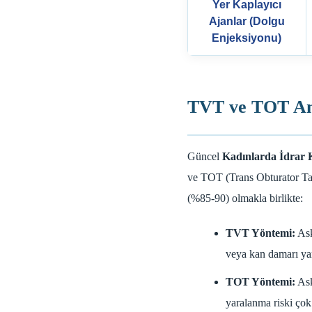
Yer Kaplayıcı
Ajanlar (Dolgu
Enjeksiyonu)
TVT ve TOT Amel
Güncel
Kadınlarda İdrar 
ve TOT (Trans Obturator Tape
(%85-90) olmakla birlikte:
TVT Yöntemi:
Ask
veya kan damarı yar
TOT Yöntemi:
Ask
yaralanma riski çok