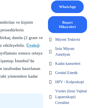
WhatsApp
andırılan ve kişinin
Başarı
Hikayeleri
 prosedürlerin
 birkaç damla (2 gram ve
Miyom Tedavisi
 etkileyebilir.
Üroloji
İzsiz Miyom
zayıflaması sonucu ortaya
Ameliyatı
işantaşı İstanbul’da
Kadın kanserleri
n tarafından hazırlanan
Genital Estetik
rrahi yöntemlere kadar
HPV / Kolposkopi
Vnotes (Izsiz Vajinal
Laparoskopi)
Cerrahisi