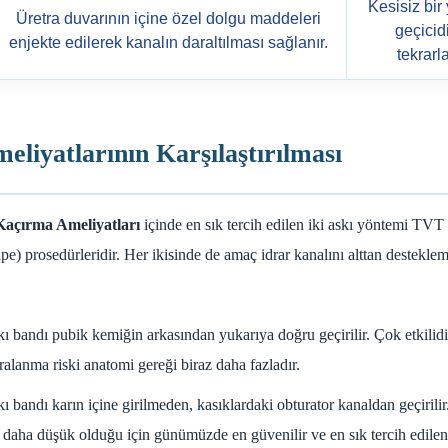
Kesisiz bir
Üretra duvarının içine özel dolgu maddeleri
geçicid
enjekte edilerek kanalın daraltılması sağlanır.
tekrarl
iyatlarının Karşılaştırılması
Kaçırma Ameliyatları
içinde en sık tercih edilen iki askı yöntemi TVT
) prosedürleridir. Her ikisinde de amaç idrar kanalını alttan destekleme
ı bandı pubik kemiğin arkasından yukarıya doğru geçirilir. Çok etkilid
alanma riski anatomi gereği biraz daha fazladır.
ı bandı karın içine girilmeden, kasıklardaki obturator kanaldan geçiril
 daha düşük olduğu için günümüzde en güvenilir ve en sık tercih edile