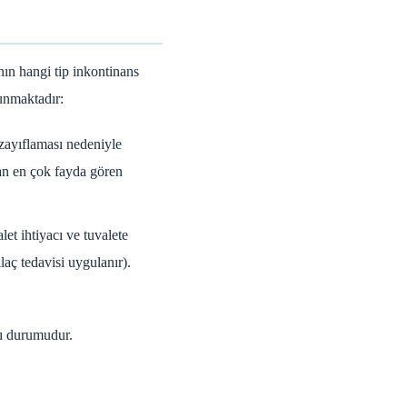
nın hangi tip inkontinans
lunmaktadır:
zayıflaması nedeniyle
an en çok fayda gören
let ihtiyacı ve tuvalete
aç tedavisi uygulanır).
sı durumudur.