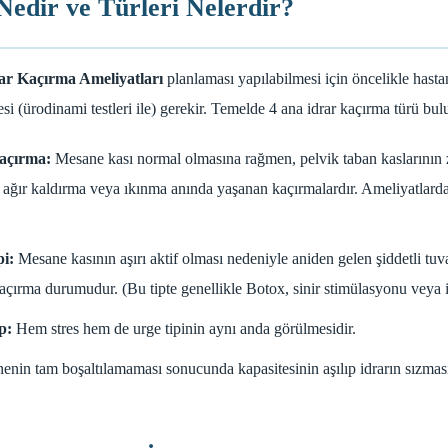
edir ve Türleri Nelerdir?
ar Kaçırma Ameliyatları
planlaması yapılabilmesi için öncelikle hasta
si (ürodinami testleri ile) gerekir. Temelde 4 ana idrar kaçırma türü bu
Kaçırma:
Mesane kası normal olmasına rağmen, pelvik taban kaslarının 
 ağır kaldırma veya ıkınma anında yaşanan kaçırmalardır. Ameliyatlard
i:
Mesane kasının aşırı aktif olması nedeniyle aniden gelen şiddetli tuva
açırma durumudur. (Bu tipte genellikle Botox, sinir stimülasyonu veya il
p:
Hem stres hem de urge tipinin aynı anda görülmesidir.
nin tam boşaltılamaması sonucunda kapasitesinin aşılıp idrarın sızma