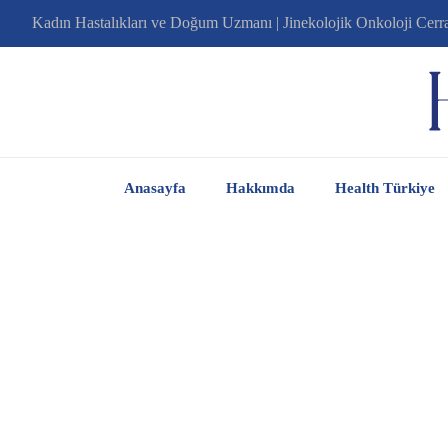
Kadın Hastalıkları ve Doğum Uzmanı | Jinekolojik Onkoloji Cerr
Anasayfa
Hakkımda
Health Türkiye