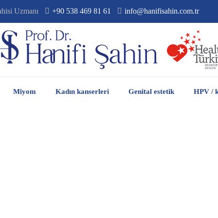
ahisi Uzmanı
+90 538 469 81 61
info@hanifisahin.com.tr
Miyom
Kadın kanserleri
Genital estetik
HPV / k