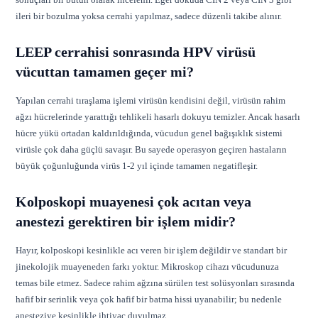
ileri bir bozulma yoksa cerrahi yapılmaz, sadece düzenli takibe alınır.
LEEP cerrahisi sonrasında HPV virüsü
vücuttan tamamen geçer mi?
Yapılan cerrahi tıraşlama işlemi virüsün kendisini değil, virüsün rahim
ağzı hücrelerinde yarattığı tehlikeli hasarlı dokuyu temizler. Ancak hasarlı
hücre yükü ortadan kaldırıldığında, vücudun genel bağışıklık sistemi
virüsle çok daha güçlü savaşır. Bu sayede operasyon geçiren hastaların
büyük çoğunluğunda virüs 1-2 yıl içinde tamamen negatifleşir.
Kolposkopi muayenesi çok acıtan veya
anestezi gerektiren bir işlem midir?
Hayır, kolposkopi kesinlikle acı veren bir işlem değildir ve standart bir
jinekolojik muayeneden farkı yoktur. Mikroskop cihazı vücudunuza
temas bile etmez. Sadece rahim ağzına sürülen test solüsyonları sırasında
hafif bir serinlik veya çok hafif bir batma hissi uyanabilir; bu nedenle
anesteziye kesinlikle ihtiyaç duyulmaz.