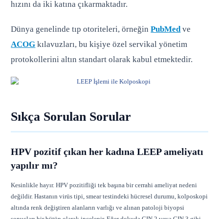
hızını da iki katına çıkarmaktadır.
Dünya genelinde tıp otoriteleri, örneğin
PubMed
ve
ACOG
kılavuzları, bu kişiye özel servikal yönetim
protokollerini altın standart olarak kabul etmektedir.
Sıkça Sorulan Sorular
HPV pozitif çıkan her kadına LEEP ameliyatı
yapılır mı?
Kesinlikle hayır. HPV pozitifliği tek başına bir cerrahi ameliyat nedeni
değildir. Hastanın virüs tipi, smear testindeki hücresel durumu, kolposkopi
altında renk değiştiren alanların varlığı ve alınan patoloji biyopsi
sonuçları bir bütün olarak incelenir. Eğer dokuda CIN 2 veya CIN 3 gibi