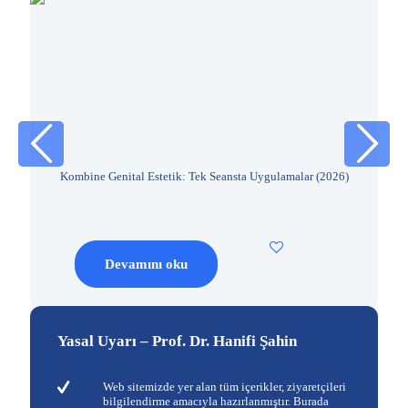
)
Kombine Genital Estetik: Tek Seansta Uygulamalar (2026)
S
Devamını oku
Yasal Uyarı – Prof. Dr. Hanifi Şahin
Web sitemizde yer alan tüm içerikler, ziyaretçileri
bilgilendirme amacıyla hazırlanmıştır. Burada