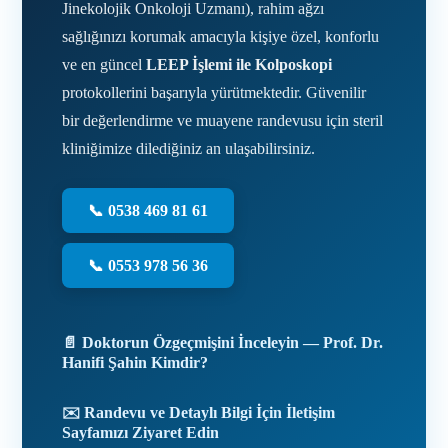
Jinekolojik Onkoloji Uzmanı), rahim ağzı
sağlığınızı korumak amacıyla kişiye özel, konforlu
ve en güncel
LEEP İşlemi ile Kolposkopi
protokollerini başarıyla yürütmektedir. Güvenilir
bir değerlendirme ve muayene randevusu için steril
kliniğimize dilediğiniz an ulaşabilirsiniz.
📞 0538 469 81 61
📞 0553 978 56 36
📄 Doktorun Özgeçmişini İnceleyin — Prof. Dr.
Hanifi Şahin Kimdir?
✉️ Randevu ve Detaylı Bilgi İçin İletişim
Sayfamızı Ziyaret Edin