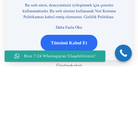
info@hanifisahin.com.tr
Bu web sitesi, deneyiminizi iyileştirmek için çerezler
kullanmaktadır. Bu web sitesini kullanarak Veri Koruma
Hizmetlerimiz
Politikamızı kabul etmiş olursunuz.
Gizlilik Politikası
.
Daha Fazla Oku
Jinekoloji
Tümünü Kabul Et
Kadın kanserleri
Genital estetik
Bize 7/24 Whatsapptan Ulaşabilirsiniz!
Ürojinekoloji
Vnotes (Izsiz Vajinal Laparoskopi) Cerrahisi
Histeroskopik Cerrahi
Gebelik Ve Dogum
İnfertilite