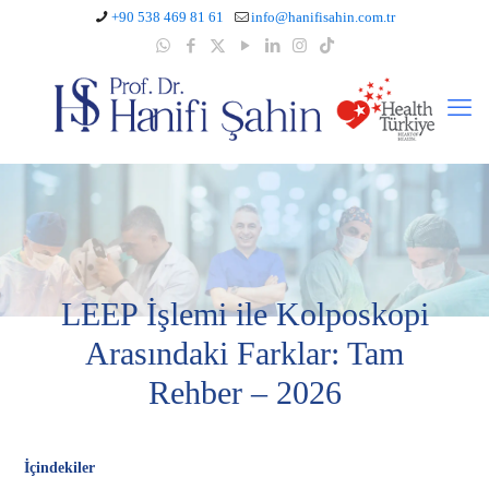
+90 538 469 81 61
info@hanifisahin.com.tr
LEEP İşlemi ile Kolposkopi
Arasındaki Farklar: Tam
Rehber – 2026
İçindekiler