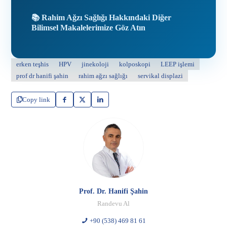
📚 Rahim Ağzı Sağlığı Hakkındaki Diğer
Bilimsel Makalelerimize Göz Atın
erken teşhis
HPV
jinekoloji
kolposkopi
LEEP işlemi
prof dr hanifi şahin
rahim ağzı sağlığı
servikal displazi
Copy link
Prof. Dr. Hanifi Şahin
Randevu Al
+90 (538) 469 81 61