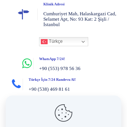
Klinik Adresi
Cumhuriyet Mah, Halaskargazi Cad,
Selamet Apt, No: 93 Kat: 2 Şişli /
İstanbul
Türkçe
WhatsApp 7/24!
+90 (553) 978 56 36
Türkçe İçin 7/24 Randevu Al!
+90 (538) 469 81 61
Got questions? Call us 7/24!
+90 (553) 890 03 81
Bize her zaman, 7/24 e-posta gönderin!