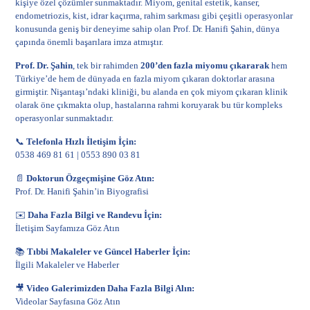
kişiye özel çözümler sunmaktadır.
Miyom
, genital estetik, kanser,
endometriozis, kist, idrar kaçırma, rahim sarkması gibi çeşitli operasyonlar
konusunda geniş bir deneyime sahip olan Prof. Dr. Hanifi Şahin, dünya
çapında önemli başarılara imza atmıştır.
Prof. Dr. Şahin
, tek bir rahimden
200’den fazla miyomu çıkararak
hem
Türkiye’de hem de dünyada en fazla miyom çıkaran doktorlar arasına
girmiştir. Nişantaşı’ndaki kliniği, bu alanda en çok miyom çıkaran klinik
olarak öne çıkmakta olup, hastalarına rahmi koruyarak bu tür kompleks
operasyonlar sunmaktadır.
📞
Telefonla Hızlı İletişim İçin:
0538 469 81 61
|
0553 890 03 81
📄
Doktorun Özgeçmişine Göz Atın:
Prof. Dr. Hanifi Şahin’in Biyografisi
✉️
Daha Fazla Bilgi ve Randevu İçin:
İletişim Sayfamıza Göz Atın
📚
Tıbbi Makaleler ve Güncel Haberler İçin:
İlgili Makaleler ve Haberler
🎥
Video Galerimizden Daha Fazla Bilgi Alın:
Videolar Sayfasına Göz Atın