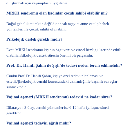
oluşturmak için vajinoplasti uygulanır.
MRKH sendromu olan kadınlar çocuk sahibi olabilir mi?
Doğal gebelik mümkün değildir ancak taşıyıcı anne ve tüp bebek
yöntemleri ile çocuk sahibi olunabilir.
Psikolojik destek gerekli midir?
Evet. MRKH sendromu kişinin özgüveni ve cinsel kimliği üzerinde etkili
olabilir. Psikolojik destek sürecin önemli bir parçasıdır.
Prof. Dr. Hanifi Şahin ile Şişli’de tedavi neden tercih edilmelidir?
Çünkü Prof. Dr. Hanifi Şahin, kişiye özel tedavi planlaması ve
estetik/jinekolojik cerrahi konusundaki uzmanlığı ile başarılı sonuçlar
sunmaktadır.
Vajinal agenezi (MRKH sendromu) tedavisi ne kadar sürer?
Dilatasyon 3-6 ay, cerrahi yöntemler ise 6-12 hafta iyileşme süresi
gerektirir.
Vajinal agenezi tedavisi ağrılı mıdır?