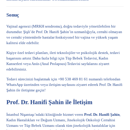
Sonuç
Vajinal agenezi (MRKH sendromu), doğru tedaviyle yönetilebilen bir
durumdur. Şişli’de Prof. Dr. Hanifi Şahin’in uzmanlığıyla, cerrahi olmayan
ve cerrahi yöntemlerle hastalar fonksiyonel bir vajina ve yüksek yaşam
kalitesi elde edebilir.
Kişiye özel tedavi planları, ileri teknolojiler ve psikolojik destek, tedavi
başarısını artırır. Daha fazla bilgi için
Tüp Bebek Tedavisi
,
Kadın
Kanserleri
veya
Anüs (Anal Prolapsus) Tedavisi
sayfalarını ziyaret
edebilirsiniz.
Tedavi sürecinizi başlatmak için +90 538 469 81 61 numaralı telefondan
WhatsApp üzerinden veya
iletişim sayfasını
ziyaret ederek Prof. Dr. Hanifi
Şahin ile iletişime geçin!
Prof. Dr. Hanifi Şahin ile İletişim
İstanbul Nişantaşı’ndaki kliniğinde hizmet veren
Prof. Dr. Hanifi Şahin
,
Kadın Hastalıkları ve Doğum Uzmanı, Jinekolojik Onkoloji Cerrahisi
Uzmanı ve Tüp Bebek Uzmanı olarak tüm jinekolojik hastalıklar için