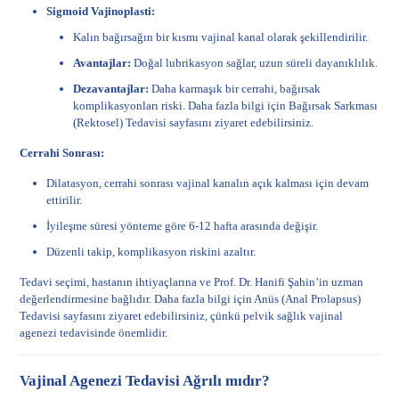
Sigmoid Vajinoplasti:
Kalın bağırsağın bir kısmı vajinal kanal olarak şekillendirilir.
Avantajlar:
Doğal lubrikasyon sağlar, uzun süreli dayanıklılık.
Dezavantajlar:
Daha karmaşık bir cerrahi, bağırsak
komplikasyonları riski. Daha fazla bilgi için
Bağırsak Sarkması
(Rektosel) Tedavisi
sayfasını ziyaret edebilirsiniz.
Cerrahi Sonrası:
Dilatasyon, cerrahi sonrası vajinal kanalın açık kalması için devam
ettirilir.
İyileşme süresi yönteme göre 6-12 hafta arasında değişir.
Düzenli takip, komplikasyon riskini azaltır.
Tedavi seçimi, hastanın ihtiyaçlarına ve Prof. Dr. Hanifi Şahin’in uzman
değerlendirmesine bağlıdır. Daha fazla bilgi için
Anüs (Anal Prolapsus)
Tedavisi
sayfasını ziyaret edebilirsiniz, çünkü pelvik sağlık vajinal
agenezi tedavisinde önemlidir.
Vajinal Agenezi Tedavisi Ağrılı mıdır?