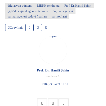
dilatasyon yöntemi
MRKH sendromu
Prof. Dr. Hanifi Şahin
Şişli’de vajinal agenezi tedavisi
Vajinal agenezi
vajinal agenezi tedavi fiyatları
vajinoplasti
Copy link
Prof. Dr. Hanifi Şahin
Randevu Al
+90 (538) 469 81 61