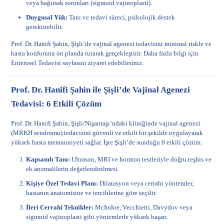
veya bağırsak sorunları (sigmoid vajinoplasti).
Duygusal Yük:
Tanı ve tedavi süreci, psikolojik destek
gerektirebilir.
Prof. Dr. Hanifi Şahin, Şişli’de vajinal agenezi tedavisini minimal riskle ve
hasta konforunu ön planda tutarak gerçekleştirir. Daha fazla bilgi için
Enterosel Tedavisi
sayfasını ziyaret edebilirsiniz.
Prof. Dr. Hanifi Şahin ile Şişli’de Vajinal Agenezi
Tedavisi: 6 Etkili Çözüm
Prof. Dr. Hanifi Şahin, Şişli/Nişantaşı’ndaki kliniğinde vajinal agenezi
(MRKH sendromu) tedavisini güvenli ve etkili bir şekilde uygulayarak
yüksek hasta memnuniyeti sağlar. İşte Şişli’de sunduğu 6 etkili çözüm:
Kapsamlı Tanı:
Ultrason, MRI ve hormon testleriyle doğru teşhis ve
ek anomalilerin değerlendirilmesi.
Kişiye Özel Tedavi Planı:
Dilatasyon veya cerrahi yöntemler,
hastanın anatomisine ve tercihlerine göre seçilir.
İleri Cerrahi Teknikler:
McIndoe, Vecchietti, Davydov veya
sigmoid vajinoplasti gibi yöntemlerle yüksek başarı.