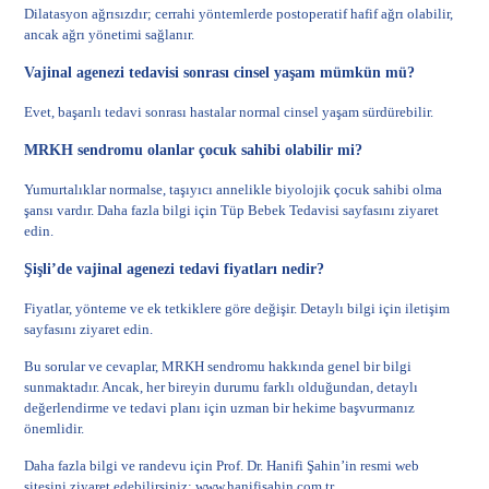
Dilatasyon ağrısızdır; cerrahi yöntemlerde postoperatif hafif ağrı olabilir,
ancak ağrı yönetimi sağlanır.
Vajinal agenezi tedavisi sonrası cinsel yaşam mümkün mü?
Evet, başarılı tedavi sonrası hastalar normal cinsel yaşam sürdürebilir.
MRKH sendromu olanlar çocuk sahibi olabilir mi?
Yumurtalıklar normalse, taşıyıcı annelikle biyolojik çocuk sahibi olma
şansı vardır. Daha fazla bilgi için
Tüp Bebek Tedavisi
sayfasını ziyaret
edin.
Şişli’de vajinal agenezi tedavi fiyatları nedir?
Fiyatlar, yönteme ve ek tetkiklere göre değişir. Detaylı bilgi için
iletişim
sayfasını
ziyaret edin.
Bu sorular ve cevaplar, MRKH sendromu hakkında genel bir bilgi
sunmaktadır. Ancak, her bireyin durumu farklı olduğundan, detaylı
değerlendirme ve tedavi planı için uzman bir hekime başvurmanız
önemlidir.
Daha fazla bilgi ve randevu için Prof. Dr. Hanifi Şahin’in resmi web
sitesini ziyaret edebilirsiniz:
www.hanifisahin.com.tr