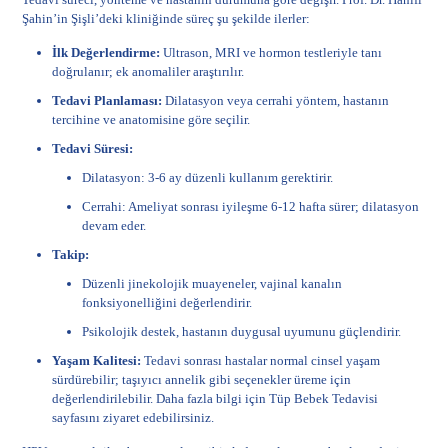
Şahin’in Şişli’deki kliniğinde süreç şu şekilde ilerler:
İlk Değerlendirme:
Ultrason, MRI ve hormon testleriyle tanı
doğrulanır; ek anomaliler araştırılır.
Tedavi Planlaması:
Dilatasyon veya cerrahi yöntem, hastanın
tercihine ve anatomisine göre seçilir.
Tedavi Süresi:
Dilatasyon: 3-6 ay düzenli kullanım gerektirir.
Cerrahi: Ameliyat sonrası iyileşme 6-12 hafta sürer; dilatasyon
devam eder.
Takip:
Düzenli jinekolojik muayeneler, vajinal kanalın
fonksiyonelliğini değerlendirir.
Psikolojik destek, hastanın duygusal uyumunu güçlendirir.
Yaşam Kalitesi:
Tedavi sonrası hastalar normal cinsel yaşam
sürdürebilir; taşıyıcı annelik gibi seçenekler üreme için
değerlendirilebilir. Daha fazla bilgi için
Tüp Bebek Tedavisi
sayfasını ziyaret edebilirsiniz.