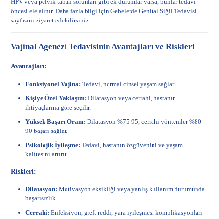
HPV veya pelvik taban sorunları gibi ek durumlar varsa, bunlar tedavi
öncesi ele alınır. Daha fazla bilgi için
Gebelerde Genital Siğil Tedavisi
sayfasını ziyaret edebilirsiniz.
Vajinal Agenezi Tedavisinin Avantajları ve Riskleri
Avantajları:
Fonksiyonel Vajina:
Tedavi, normal cinsel yaşam sağlar.
Kişiye Özel Yaklaşım:
Dilatasyon veya cerrahi, hastanın
ihtiyaçlarına göre seçilir.
Yüksek Başarı Oranı:
Dilatasyon %75-95, cerrahi yöntemler %80-
90 başarı sağlar.
Psikolojik İyileşme:
Tedavi, hastanın özgüvenini ve yaşam
kalitesini artırır.
Riskleri:
Dilatasyon:
Motivasyon eksikliği veya yanlış kullanım durumunda
başarısızlık.
Cerrahi:
Enfeksiyon, greft reddi, yara iyileşmesi komplikasyonları