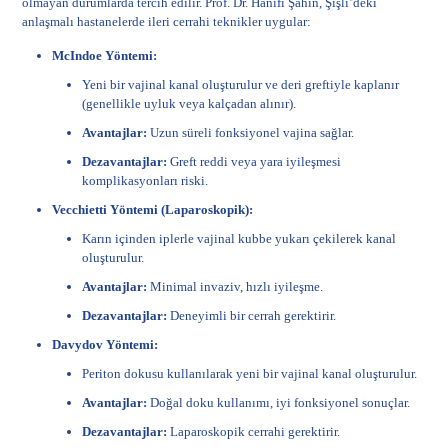
olmayan durumlarda tercih edilir. Prof. Dr. Hanifi Şahin, Şişli’deki
anlaşmalı hastanelerde ileri cerrahi teknikler uygular:
McIndoe Yöntemi:
Yeni bir vajinal kanal oluşturulur ve deri greftiyle kaplanır
(genellikle uyluk veya kalçadan alınır).
Avantajlar:
Uzun süreli fonksiyonel vajina sağlar.
Dezavantajlar:
Greft reddi veya yara iyileşmesi
komplikasyonları riski.
Vecchietti Yöntemi (Laparoskopik):
Karın içinden iplerle vajinal kubbe yukarı çekilerek kanal
oluşturulur.
Avantajlar:
Minimal invaziv, hızlı iyileşme.
Dezavantajlar:
Deneyimli bir cerrah gerektirir.
Davydov Yöntemi:
Periton dokusu kullanılarak yeni bir vajinal kanal oluşturulur.
Avantajlar:
Doğal doku kullanımı, iyi fonksiyonel sonuçlar.
Dezavantajlar:
Laparoskopik cerrahi gerektirir.