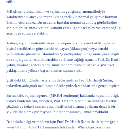
edilir.
MRKH sendromu, rahim ve vajinanın gelişimsel anomalileriyle
karakterizedir, ancak yumurtalıklar genellikle normal çalışır ve hormon
üretimi etkilenmez. Bu nedenle, hastalar normal kadın dış görünümüne
sahip olabilir, ancak vajinal kanalın eksikliği cinsel işlev ve üreme sağlığı
açısından sorun yaratabilir.
Tedavi, kişinin anatomik yapısına, yaşam tarzına, cinsel aktifliğine ve
kişisel tercihlerine göre cerrahi olmayan (dilatasyon) veya cerrahi
yöntemlerle planlanır. İstanbul’un Şişli/Nişantaşı bölgesinde jinekolojik
onkoloji, genital estetik cerrahisi ve üreme sağlığı uzmanı Prof. Dr. Hanifi
Şahin, vajinal agenezi tedavisinde modern teknolojiler ve kişiye özel
yaklaşımlarla yüksek başarı oranları sunmaktadır.
Şişli’deki kliniğinde hastalarını değerlendiren Prof. Dr. Hanifi Şahin,
tedavileri anlaşmalı özel hastanelerde yüksek standartlarla gerçekleştirir.
Bu makale, vajinal agenezi (MRKH sendromu) hakkında kapsamlı bilgi,
tedavi yöntemlerini, süreçleri, Prof. Dr. Hanifi Şahin’in sunduğu 6 etkili
çözümü ve tedavi sonrası yaşam kalitesini artırma yollarını detaylı bir
şekilde ele alarak profesyonel bir rehber sunmayı amaçlamaktadır.
Daha fazla bilgi ve randevu için
Prof. Dr. Hanifi Şahin ile iletişime geçin
veya +90 538 469 81 61 numaralı telefondan WhatsApp üzerinden