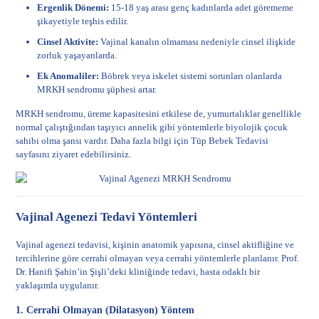
Ergenlik Dönemi:
15-18 yaş arası genç kadınlarda adet görememe
şikayetiyle teşhis edilir.
Cinsel Aktivite:
Vajinal kanalın olmaması nedeniyle cinsel ilişkide
zorluk yaşayanlarda.
Ek Anomaliler:
Böbrek veya iskelet sistemi sorunları olanlarda
MRKH sendromu şüphesi artar.
MRKH sendromu, üreme kapasitesini etkilese de, yumurtalıklar genellikle
normal çalıştığından taşıyıcı annelik gibi yöntemlerle biyolojik çocuk
sahibi olma şansı vardır. Daha fazla bilgi için
Tüp Bebek Tedavisi
sayfasını ziyaret edebilirsiniz.
Vajinal Agenezi Tedavi Yöntemleri
Vajinal agenezi tedavisi, kişinin anatomik yapısına, cinsel aktifliğine ve
tercihlerine göre cerrahi olmayan veya cerrahi yöntemlerle planlanır. Prof.
Dr. Hanifi Şahin’in Şişli’deki kliniğinde tedavi, hasta odaklı bir
yaklaşımla uygulanır.
1. Cerrahi Olmayan (Dilatasyon) Yöntem