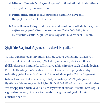
Minimal İnvaziv Yaklaşım:
Laparoskopik tekniklerle hızlı iyileşme
ve düşük komplikasyon riski.
Psikolojik Destek:
Tedavi sürecinde hastaların duygusal
ihtiyaçlarına yönelik rehberlik.
Uzun Dönem Takip:
Tedavi sonrası düzenli kontrollerle fonksiyonel
vajina ve yaşam kalitesinin korunması. Daha fazla bilgi için
Kadınlarda Genital Siğil Tedavisi
sayfasını ziyaret edebilirsiniz.
Şişli’de Vajinal Agenezi Tedavi Fiyatları
Vajinal agenezi tedavi fiyatları, Şişli’de tedavi yöntemine (dilatasyon
veya cerrahi), cerrahi tekniğe (McIndoe, Vecchietti, vb.), ek tetkiklere
(MRI, ultrason), hastane koşullarına ve takip sürecine bağlı olarak değişir.
Prof. Dr. Hanifi Şahin’in anlaşmalı özel hastanelerde gerçekleştirdiği
tedaviler, yüksek standartlı tıbbi ekipmanlarla yapılır. “Vajinal agenezi
tedavi fiyatları” hakkında detaylı bilgi almak için 2025 yılı güncel
fiyatlar ve ödeme seçenekleri için +90 538 469 81 61 numaralı telefondan
WhatsApp üzerinden veya
iletişim sayfasından
ulaşabilirsiniz. Bazı sağlık
sigortaları tedaviyi kısmen kapsayabilir; sigorta poliçenizi kontrol
etmeniz önerilir.