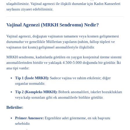
ulaşabilirsiniz. Vajinal agenezi ile ilişkili durumlar için
Kadın Kanserleri
sayfasını ziyaret edebilirsiniz.
Vajinal Agenezi (MRKH Sendromu) Nedir?
Vajinal agenezi, doğuştan vajinanın tamamen veya kısmen gelişmemesi
durumudur ve genellikle Müllerian yapıların (rahim, fallop tüpleri ve
vajinanın üst kısmı) gelişimsel anomalileriyle ilişkilidir.
MRKH sendromu, kadınlarda görülen en yaygın konjenital üreme sistemi
anomalilerinden biridir ve yaklaşık 4.500-5.000 doğumda bir görülür. İki
ana tipi vardır:
Tip 1 (İzole MRKH):
Sadece vajina ve rahim etkilenir; diğer
organlar normaldir.
Tip 2 (Kompleks MRKH):
Böbrek anomalileri, iskelet bozuklukları
veya kalp sorunları gibi ek anomalilerle birlikte görülür.
Belirtiler:
Primer Amenore:
Ergenlikte adet görememe, en sık başvuru
sebebidir.