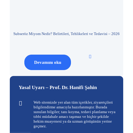
Subseröz Miyom Nedir? Belirtileri, Tehlikeleri ve Tedavisi – 2026
5 
Devamını oku
Yasal Uyarı – Prof. Dr. Hanifi Şahin
Web sitemizde yer alan tüm içerikler, ziyaretçileri
bilgilendirme amacıyla hazırlanmıştır. Burada
sunulan bilgiler; tanı koyma, tedavi planlama veya
tıbbi müdahale amacı taşımaz ve hiçbir şekilde
hekim muayenesi ya da uzman görüşünün yerine
geçmez.