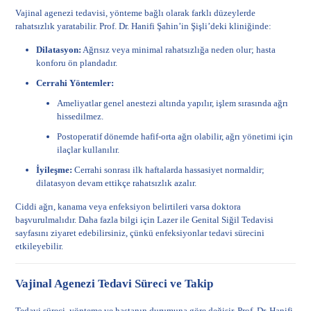
Vajinal agenezi tedavisi, yönteme bağlı olarak farklı düzeylerde
rahatsızlık yaratabilir. Prof. Dr. Hanifi Şahin’in Şişli’deki kliniğinde:
Dilatasyon:
Ağrısız veya minimal rahatsızlığa neden olur; hasta
konforu ön plandadır.
Cerrahi Yöntemler:
Ameliyatlar genel anestezi altında yapılır, işlem sırasında ağrı
hissedilmez.
Postoperatif dönemde hafif-orta ağrı olabilir, ağrı yönetimi için
ilaçlar kullanılır.
İyileşme:
Cerrahi sonrası ilk haftalarda hassasiyet normaldir;
dilatasyon devam ettikçe rahatsızlık azalır.
Ciddi ağrı, kanama veya enfeksiyon belirtileri varsa doktora
başvurulmalıdır. Daha fazla bilgi için
Lazer ile Genital Siğil Tedavisi
sayfasını ziyaret edebilirsiniz, çünkü enfeksiyonlar tedavi sürecini
etkileyebilir.
Vajinal Agenezi Tedavi Süreci ve Takip
Tedavi süreci, yönteme ve hastanın durumuna göre değişir. Prof. Dr. Hanifi