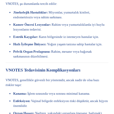
VNOTES, şu durumlarda tercih edilir:
Jinekolojik Hastalıklar:
Miyomlar, yumurtalık kistleri,
endometriozis veya rahim sarkması.
Kanser Öncesi Lezyonlar:
Rahim veya yumurtalıklarda iyi huylu
lezyonların tedavisi.
Estetik Kaygılar:
Karın bölgesinde iz istemeyen hastalar için.
Hızlı İyileşme İhtiyacı:
Yoğun yaşam tarzına sahip hastalar için.
Pelvik Organ Prolapsusu:
Rahim, mesane veya bağırsak
sarkmasının düzeltilmesi.
VNOTES Tedavisinin Komplikasyonları
VNOTES, genellikle güvenli bir yöntemdir, ancak nadir de olsa bazı
riskler taşır:
Kanama:
İşlem sırasında veya sonrası minimal kanama.
Enfeksiyon:
Vajinal bölgede enfeksiyon riski düşüktür, ancak hijyen
önemlidir.
Organ Hasarı:
Nadiren, yakındaki organlara (mesane, bağırsak)