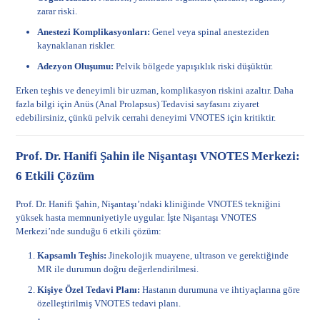
zarar riski.
Anestezi Komplikasyonları:
Genel veya spinal anesteziden
kaynaklanan riskler.
Adezyon Oluşumu:
Pelvik bölgede yapışıklık riski düşüktür.
Erken teşhis ve deneyimli bir uzman, komplikasyon riskini azaltır. Daha
fazla bilgi için
Anüs (Anal Prolapsus) Tedavisi
sayfasını ziyaret
edebilirsiniz, çünkü pelvik cerrahi deneyimi VNOTES için kritiktir.
Prof. Dr. Hanifi Şahin ile Nişantaşı VNOTES Merkezi:
6 Etkili Çözüm
Prof. Dr. Hanifi Şahin, Nişantaşı’ndaki kliniğinde VNOTES tekniğini
yüksek hasta memnuniyetiyle uygular. İşte Nişantaşı VNOTES
Merkezi’nde sunduğu 6 etkili çözüm:
Kapsamlı Teşhis:
Jinekolojik muayene, ultrason ve gerektiğinde
MR ile durumun doğru değerlendirilmesi.
Kişiye Özel Tedavi Planı:
Hastanın durumuna ve ihtiyaçlarına göre
özelleştirilmiş VNOTES tedavi planı.