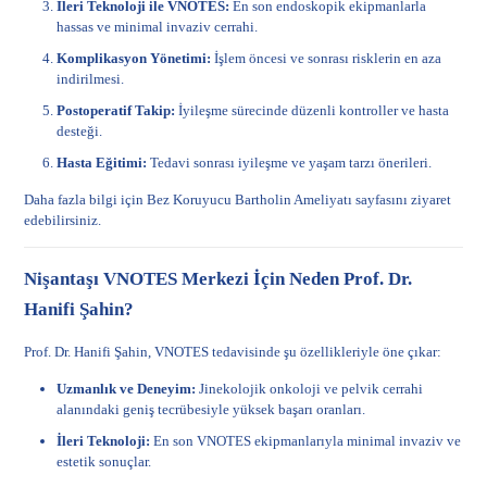
İleri Teknoloji ile VNOTES:
En son endoskopik ekipmanlarla
hassas ve minimal invaziv cerrahi.
Komplikasyon Yönetimi:
İşlem öncesi ve sonrası risklerin en aza
indirilmesi.
Postoperatif Takip:
İyileşme sürecinde düzenli kontroller ve hasta
desteği.
Hasta Eğitimi:
Tedavi sonrası iyileşme ve yaşam tarzı önerileri.
Daha fazla bilgi için
Bez Koruyucu Bartholin Ameliyatı
sayfasını ziyaret
edebilirsiniz.
Nişantaşı VNOTES Merkezi İçin Neden Prof. Dr.
Hanifi Şahin?
Prof. Dr. Hanifi Şahin, VNOTES tedavisinde şu özellikleriyle öne çıkar:
Uzmanlık ve Deneyim:
Jinekolojik onkoloji ve pelvik cerrahi
alanındaki geniş tecrübesiyle yüksek başarı oranları.
İleri Teknoloji:
En son VNOTES ekipmanlarıyla minimal invaziv ve
estetik sonuçlar.