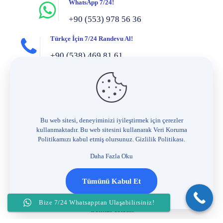
WhatsApp 7/24!
+90 (553) 978 56 36
Türkçe İçin 7/24 Randevu Al!
+90 (538) 469 81 61
Got questions? Call us 7/24!
+90 (553) 890 03 81
Bize her zaman, 7/24 e-posta gönderin!
Bu web sitesi, deneyiminizi iyileştirmek için çerezler
info@hanifisahin.com.tr
kullanmaktadır. Bu web sitesini kullanarak Veri Koruma
Politikamızı kabul etmiş olursunuz.
Gizlilik Politikası
.
Hizmetlerimiz
Daha Fazla Oku
Jinekoloji
Tümünü Kabul Et
Kadın kanserleri
Bize 7/24 Whatsapptan Ulaşabilirsiniz!
Genital estetik