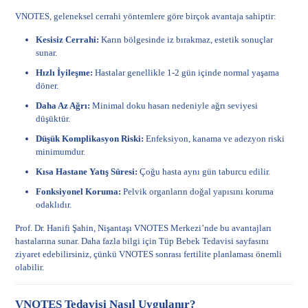
VNOTES, geleneksel cerrahi yöntemlere göre birçok avantaja sahiptir:
Kesisiz Cerrahi:
Karın bölgesinde iz bırakmaz, estetik sonuçlar
sunar.
Hızlı İyileşme:
Hastalar genellikle 1-2 gün içinde normal yaşama
döner.
Daha Az Ağrı:
Minimal doku hasarı nedeniyle ağrı seviyesi
düşüktür.
Düşük Komplikasyon Riski:
Enfeksiyon, kanama ve adezyon riski
minimumdur.
Kısa Hastane Yatış Süresi:
Çoğu hasta aynı gün taburcu edilir.
Fonksiyonel Koruma:
Pelvik organların doğal yapısını koruma
odaklıdır.
Prof. Dr. Hanifi Şahin, Nişantaşı VNOTES Merkezi’nde bu avantajları
hastalarına sunar. Daha fazla bilgi için
Tüp Bebek Tedavisi
sayfasını
ziyaret edebilirsiniz, çünkü VNOTES sonrası fertilite planlaması önemli
olabilir.
VNOTES Tedavisi Nasıl Uygulanır?