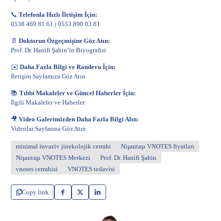
📞
Telefonla Hızlı İletişim İçin:
0538 469 81 61
|
0553 890 03 81
📄
Doktorun Özgeçmişine Göz Atın:
Prof. Dr. Hanifi Şahin’in Biyografisi
✉️
Daha Fazla Bilgi ve Randevu İçin:
İletişim Sayfamıza Göz Atın
📚
Tıbbi Makaleler ve Güncel Haberler İçin:
İlgili Makaleler ve Haberler
🎥
Video Galerimizden Daha Fazla Bilgi Alın:
Videolar Sayfasına Göz Atın
minimal invaziv jinekolojik cerrahi
Nişantaşı VNOTES fiyatları
Nişantaşı VNOTES Merkezi
Prof. Dr. Hanifi Şahin
vnotes cerrahisi
VNOTES tedavisi
Copy link