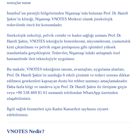
sonuçlar sunar.
İstanbul’un prestijli bölgelerinden Nişantaşı’nda bulunan Prof. Dr. Hanifi
Şahin’in kliniği, Nişantaşı VNOTES Merkezi olarak jinekolojik
tedavilerde öncü bir konumdadır.
Jinekolojik onkoloji, pelvik cerrahi ve kadın sağlığı uzmanı Prof. Dr.
Hanifi Şahin, VNOTES tekniğiyle histerektomi, miyomektomi, yumurtalık
kisti çıkarılması ve pelvik organ prolapsusu gibi işlemleri yüksek
standartlarla gerçekleştirir. Tedaviler, Nişantaşı’ndaki anlaşmalı özel
hastanelerde ileri teknolojiyle uygulanır.
Bu makale, VNOTES tekniğinin tanımı, avantajları, uygulama alanları,
Prof. Dr. Hanifi Şahin’in sunduğu 6 etkili çözümü ve tedavi sonrası dikkat
edilmesi gerekenleri kapsayan dostu bir rehber sunmayı amaçlamaktadır.
Daha fazla bilgi ve randevu için
Prof. Dr. Hanifi Şahin ile iletişime geçin
veya +90 538 469 81 61 numaralı telefondan WhatsApp üzerinden
ulaşabilirsiniz.
İlgili sağlık hizmetleri için
Kadın Kanserleri
sayfasını ziyaret
edebilirsiniz.
VNOTES Nedir?