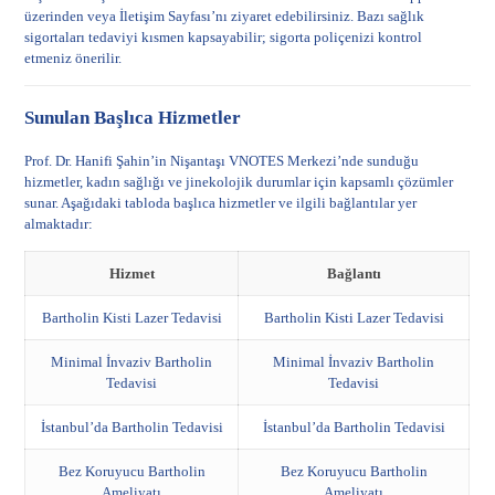
üzerinden veya
İletişim Sayfası
’nı ziyaret edebilirsiniz. Bazı sağlık
sigortaları tedaviyi kısmen kapsayabilir; sigorta poliçenizi kontrol
etmeniz önerilir.
Sunulan Başlıca Hizmetler
Prof. Dr. Hanifi Şahin’in Nişantaşı VNOTES Merkezi’nde sunduğu
hizmetler, kadın sağlığı ve jinekolojik durumlar için kapsamlı çözümler
sunar. Aşağıdaki tabloda başlıca hizmetler ve ilgili bağlantılar yer
almaktadır:
Hizmet
Bağlantı
Bartholin Kisti Lazer Tedavisi
Bartholin Kisti Lazer Tedavisi
Minimal İnvaziv Bartholin
Minimal İnvaziv Bartholin
Tedavisi
Tedavisi
İstanbul’da Bartholin Tedavisi
İstanbul’da Bartholin Tedavisi
Bez Koruyucu Bartholin
Bez Koruyucu Bartholin
Ameliyatı
Ameliyatı