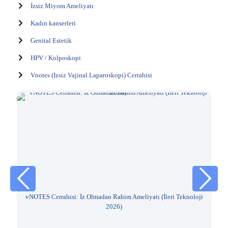
İzsiz Miyom Ameliyatı
Kadın kanserleri
Genital Estetik
HPV / Kolposkopi
Vnotes (Izsiz Vajinal Laparoskopi) Cerrahisi
26
vNOTES Cerrahisi: İz Olmadan Rahim Ameliyatı (İleri Teknoloji
N
2026)