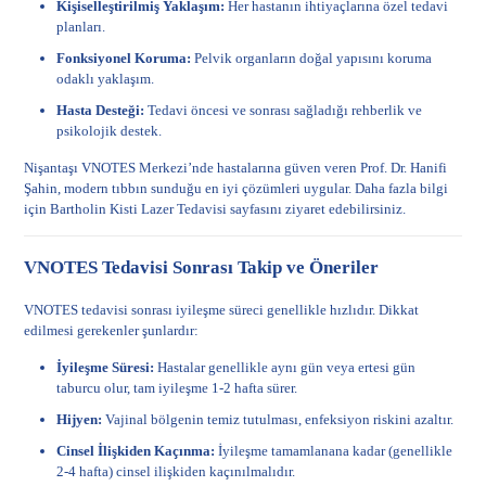
Kişiselleştirilmiş Yaklaşım:
Her hastanın ihtiyaçlarına özel tedavi
planları.
Fonksiyonel Koruma:
Pelvik organların doğal yapısını koruma
odaklı yaklaşım.
Hasta Desteği:
Tedavi öncesi ve sonrası sağladığı rehberlik ve
psikolojik destek.
Nişantaşı VNOTES Merkezi’nde hastalarına güven veren Prof. Dr. Hanifi
Şahin, modern tıbbın sunduğu en iyi çözümleri uygular. Daha fazla bilgi
için
Bartholin Kisti Lazer Tedavisi
sayfasını ziyaret edebilirsiniz.
VNOTES Tedavisi Sonrası Takip ve Öneriler
VNOTES tedavisi sonrası iyileşme süreci genellikle hızlıdır. Dikkat
edilmesi gerekenler şunlardır:
İyileşme Süresi:
Hastalar genellikle aynı gün veya ertesi gün
taburcu olur, tam iyileşme 1-2 hafta sürer.
Hijyen:
Vajinal bölgenin temiz tutulması, enfeksiyon riskini azaltır.
Cinsel İlişkiden Kaçınma:
İyileşme tamamlanana kadar (genellikle
2-4 hafta) cinsel ilişkiden kaçınılmalıdır.