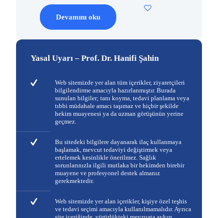
Devamını oku
Yasal Uyarı – Prof. Dr. Hanifi Şahin
Web sitemizde yer alan tüm içerikler, ziyaretçileri
bilgilendirme amacıyla hazırlanmıştır. Burada
sunulan bilgiler; tanı koyma, tedavi planlama veya
tıbbi müdahale amacı taşımaz ve hiçbir şekilde
hekim muayenesi ya da uzman görüşünün yerine
geçmez.
Bu sitedeki bilgilere dayanarak ilaç kullanmaya
başlamak, mevcut tedaviyi değiştirmek veya
ertelemek kesinlikle önerilmez. Sağlık
sorunlarınızla ilgili mutlaka bir hekimden birebir
muayene ve profesyonel destek almanız
gerekmektedir.
Web sitemizde yer alan içerikler, kişiye özel teşhis
ve tedavi seçimi amacıyla kullanılmamalıdır. Ayrıca
site içeriğinde, yürürlükteki mevzuata aykırı