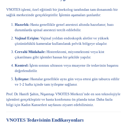
VNOTES işlemi, özel eğitimli bir jinekolog tarafından tam donanımlı bir
sağlık merkezinde gerçekleştirilir. İşlemin aşamaları şunlardır:
Hazırlık:
Hasta genellikle genel anestezi altında hazırlanır; bazı
durumlarda spinal anestezi tercih edilebilir.
Vajinal Erişim:
Vajinal yoldan endoskopik aletler ve yüksek
çözünürlüklü kameralar kullanılarak pelvik bölgeye ulaşılır.
Cerrahi Müdahale:
Histerektomi, miyomektomi veya kist
çıkarılması gibi işlemler hassas bir şekilde yapılır.
Kontrol:
İşlem sonrası ultrason veya muayene ile tedavinin başarısı
değerlendirilir.
İyileşme:
Hastalar genellikle aynı gün veya ertesi gün taburcu edilir
ve 1-2 hafta içinde tam iyileşme sağlanır.
Prof. Dr. Hanifi Şahin, Nişantaşı VNOTES Merkezi’nde en son teknolojiyle
işlemleri gerçekleştirir ve hasta konforunu ön planda tutar. Daha fazla
bilgi için
Kadın Kanserleri
sayfasını ziyaret edebilirsiniz.
VNOTES Tedavisinin Endikasyonları