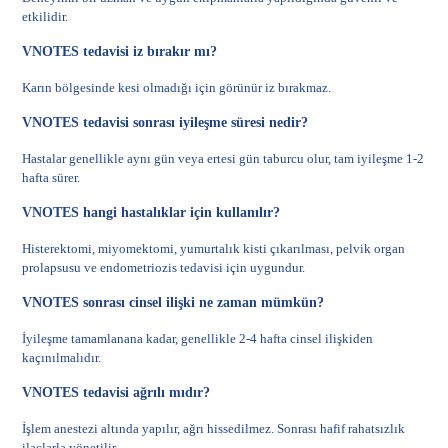
etkilidir.
VNOTES tedavisi iz bırakır mı?
Karın bölgesinde kesi olmadığı için görünür iz bırakmaz.
VNOTES tedavisi sonrası iyileşme süresi nedir?
Hastalar genellikle aynı gün veya ertesi gün taburcu olur, tam iyileşme 1-2
hafta sürer.
VNOTES hangi hastalıklar için kullanılır?
Histerektomi
,
miyomektomi
, yumurtalık kisti çıkarılması, pelvik organ
prolapsusu ve
endometriozis
tedavisi için uygundur.
VNOTES sonrası cinsel ilişki ne zaman mümkün?
İyileşme tamamlanana kadar, genellikle 2-4 hafta cinsel ilişkiden
kaçınılmalıdır.
VNOTES tedavisi ağrılı mıdır?
İşlem anestezi altında yapılır, ağrı hissedilmez. Sonrası hafif rahatsızlık
ilaçlarla yönetilir.