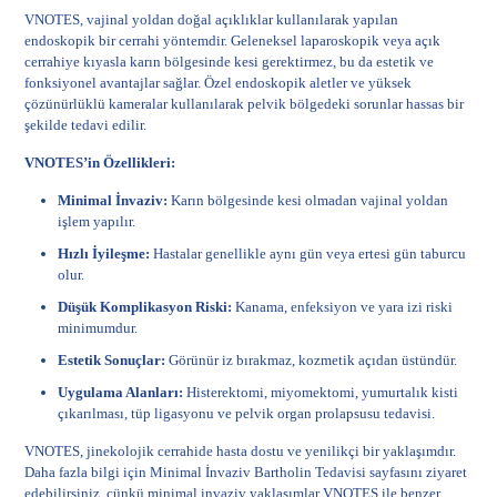
VNOTES, vajinal yoldan doğal açıklıklar kullanılarak yapılan
endoskopik bir cerrahi yöntemdir. Geleneksel laparoskopik veya açık
cerrahiye kıyasla karın bölgesinde kesi gerektirmez, bu da estetik ve
fonksiyonel avantajlar sağlar. Özel endoskopik aletler ve yüksek
çözünürlüklü kameralar kullanılarak pelvik bölgedeki sorunlar hassas bir
şekilde tedavi edilir.
VNOTES’in Özellikleri:
Minimal İnvaziv:
Karın bölgesinde kesi olmadan vajinal yoldan
işlem yapılır.
Hızlı İyileşme:
Hastalar genellikle aynı gün veya ertesi gün taburcu
olur.
Düşük Komplikasyon Riski:
Kanama, enfeksiyon ve yara izi riski
minimumdur.
Estetik Sonuçlar:
Görünür iz bırakmaz, kozmetik açıdan üstündür.
Uygulama Alanları:
Histerektomi, miyomektomi, yumurtalık kisti
çıkarılması, tüp ligasyonu ve pelvik organ prolapsusu tedavisi.
VNOTES, jinekolojik cerrahide hasta dostu ve yenilikçi bir yaklaşımdır.
Daha fazla bilgi için
Minimal İnvaziv Bartholin Tedavisi
sayfasını ziyaret
edebilirsiniz, çünkü minimal invaziv yaklaşımlar VNOTES ile benzer