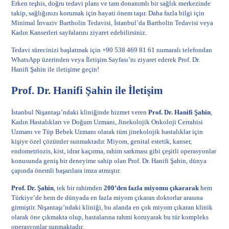
Erken teşhis, doğru tedavi planı ve tam donanımlı bir sağlık merkezinde
takip, sağlığınızı korumak için hayati önem taşır. Daha fazla bilgi için
Minimal İnvaziv Bartholin Tedavisi
,
İstanbul’da Bartholin Tedavisi
veya
Kadın Kanserleri
sayfalarını ziyaret edebilirsiniz.
Tedavi sürecinizi başlatmak için +90 538 469 81 61 numaralı telefondan
WhatsApp üzerinden veya
İletişim Sayfası
’nı ziyaret ederek Prof. Dr.
Hanifi Şahin ile iletişime geçin!
Prof. Dr. Hanifi Şahin ile İletişim
İstanbul Nişantaşı’ndaki kliniğinde hizmet veren
Prof. Dr. Hanifi Şahin
,
Kadın Hastalıkları ve Doğum Uzmanı, Jinekolojik Onkoloji Cerrahisi
Uzmanı ve Tüp Bebek Uzmanı olarak tüm jinekolojik hastalıklar için
kişiye özel çözümler sunmaktadır. Miyom, genital estetik, kanser,
endometriozis, kist, idrar kaçırma, rahim sarkması gibi çeşitli operasyonlar
konusunda geniş bir deneyime sahip olan Prof. Dr. Hanifi Şahin, dünya
çapında önemli başarılara imza atmıştır.
Prof. Dr. Şahin
, tek bir rahimden
200’den fazla miyomu çıkararak
hem
Türkiye’de hem de dünyada en fazla miyom çıkaran doktorlar arasına
girmiştir. Nişantaşı’ndaki kliniği, bu alanda en çok
miyom
çıkaran klinik
olarak öne çıkmakta olup, hastalarına rahmi koruyarak bu tür kompleks
operasyonlar sunmaktadır.