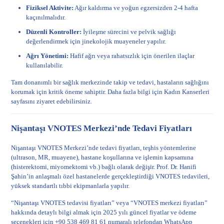
Fiziksel Aktivite:
Ağır kaldırma ve yoğun egzersizden 2-4 hafta
kaçınılmalıdır.
Düzenli Kontroller:
İyileşme sürecini ve pelvik sağlığı
değerlendirmek için jinekolojik muayeneler yapılır.
Ağrı Yönetimi:
Hafif ağrı veya rahatsızlık için önerilen ilaçlar
kullanılabilir.
Tam donanımlı bir sağlık merkezinde takip ve tedavi, hastaların sağlığını
korumak için kritik öneme sahiptir. Daha fazla bilgi için
Kadın Kanserleri
sayfasını ziyaret edebilirsiniz.
Nişantaşı VNOTES Merkezi’nde Tedavi Fiyatları
Nişantaşı VNOTES Merkezi’nde tedavi fiyatları, teşhis yöntemlerine
(ultrason, MR, muayene), hastane koşullarına ve işlemin kapsamına
(histerektomi, miyomektomi vb.) bağlı olarak değişir. Prof. Dr. Hanifi
Şahin’in anlaşmalı özel hastanelerde gerçekleştirdiği VNOTES tedavileri,
yüksek standartlı tıbbi ekipmanlarla yapılır.
“Nişantaşı VNOTES tedavisi fiyatları” veya “VNOTES merkezi fiyatları”
hakkında detaylı bilgi almak için 2025 yılı güncel fiyatlar ve ödeme
seçenekleri için +90 538 469 81 61 numaralı telefondan WhatsApp