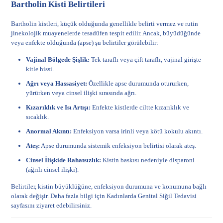
Bartholin Kisti Belirtileri
Bartholin kistleri, küçük olduğunda genellikle belirti vermez ve rutin
jinekolojik muayenelerde tesadüfen tespit edilir. Ancak, büyüdüğünde
veya enfekte olduğunda (apse) şu belirtiler görülebilir:
Vajinal Bölgede Şişlik:
Tek taraflı veya çift taraflı, vajinal girişte
kitle hissi.
Ağrı veya Hassasiyet:
Özellikle apse durumunda otururken,
yürürken veya cinsel ilişki sırasında ağrı.
Kızarıklık ve Isı Artışı:
Enfekte kistlerde ciltte kızarıklık ve
sıcaklık.
Anormal Akıntı:
Enfeksiyon varsa irinli veya kötü kokulu akıntı.
Ateş:
Apse durumunda sistemik enfeksiyon belirtisi olarak ateş.
Cinsel İlişkide Rahatsızlık:
Kistin baskısı nedeniyle disparoni
(ağrılı cinsel ilişki).
Belirtiler, kistin büyüklüğüne, enfeksiyon durumuna ve konumuna bağlı
olarak değişir. Daha fazla bilgi için
Kadınlarda Genital Siğil Tedavisi
sayfasını ziyaret edebilirsiniz.