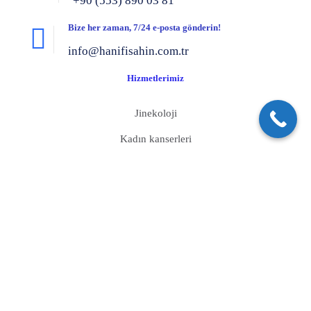
+90 (553) 890 03 81
Bize her zaman, 7/24 e-posta gönderin!
info@hanifisahin.com.tr
Hizmetlerimiz
Jinekoloji
Kadın kanserleri
Genital estetik
Ürojinekoloji
Vnotes (Izsiz Vajinal Laparoskopi) Cerrahisi
Histeroskopik Cerrahi
Gebelik Ve Dogum
İnfertilite