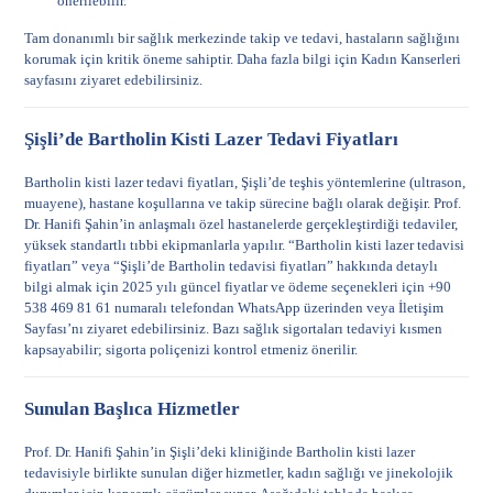
önerilebilir.
Tam donanımlı bir sağlık merkezinde takip ve tedavi, hastaların sağlığını
korumak için kritik öneme sahiptir. Daha fazla bilgi için
Kadın Kanserleri
sayfasını ziyaret edebilirsiniz.
Şişli’de Bartholin Kisti Lazer Tedavi Fiyatları
Bartholin kisti lazer tedavi fiyatları, Şişli’de teşhis yöntemlerine (ultrason,
muayene), hastane koşullarına ve takip sürecine bağlı olarak değişir. Prof.
Dr. Hanifi Şahin’in anlaşmalı özel hastanelerde gerçekleştirdiği tedaviler,
yüksek standartlı tıbbi ekipmanlarla yapılır. “Bartholin kisti lazer tedavisi
fiyatları” veya “Şişli’de Bartholin tedavisi fiyatları” hakkında detaylı
bilgi almak için 2025 yılı güncel fiyatlar ve ödeme seçenekleri için +90
538 469 81 61 numaralı telefondan WhatsApp üzerinden veya
İletişim
Sayfası
’nı ziyaret edebilirsiniz. Bazı sağlık sigortaları tedaviyi kısmen
kapsayabilir; sigorta poliçenizi kontrol etmeniz önerilir.
Sunulan Başlıca Hizmetler
Prof. Dr. Hanifi Şahin’in Şişli’deki kliniğinde Bartholin kisti lazer
tedavisiyle birlikte sunulan diğer hizmetler, kadın sağlığı ve jinekolojik