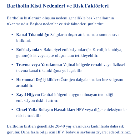
Bartholin Kisti Nedenleri ve Risk Faktörleri
Bartholin kistlerinin oluşum nedeni genellikle bez kanallarının
tıkanmasıdır. Başlıca nedenler ve risk faktörleri şunlardır:
Kanal Tıkanıklığı:
Salgıların dışarı atılamaması sonucu sıvı
birikimi.
Enfeksiyonlar:
Bakteriyel enfeksiyonlar (ör. E. coli, klamidya,
gonore) kist veya apse oluşumunu tetikleyebilir.
Travma veya Yaralanma:
Vajinal bölgede cerrahi veya fiziksel
travma kanal tıkanıklığına yol açabilir.
Hormonal Değişiklikler:
Östrojen dalgalanmaları bez salgısını
artırabilir.
Zayıf Hijyen:
Genital bölgenin uygun olmayan temizliği
enfeksiyon riskini artırır.
Cinsel Yolla Bulaşan Hastalıklar:
HPV veya diğer enfeksiyonlar
riski artırabilir.
Bartholin kistleri genellikle 20-40 yaş arasındaki kadınlarda daha sık
görülür. Daha fazla bilgi için
HPV Tedavisi
sayfasını ziyaret edebilirsiniz.