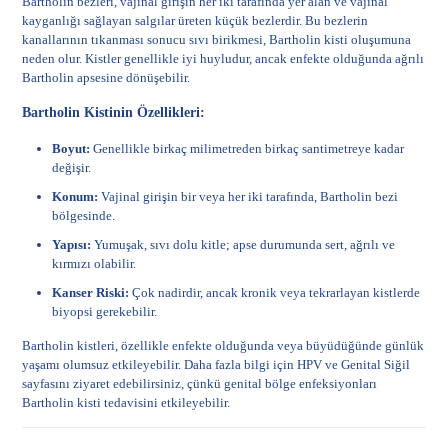
Bartholin bezleri, vajinal girişin her iki tarafında yer alan ve vajinal
kayganlığı sağlayan salgılar üreten küçük bezlerdir. Bu bezlerin
kanallarının tıkanması sonucu sıvı birikmesi, Bartholin kisti oluşumuna
neden olur. Kistler genellikle iyi huyludur, ancak enfekte olduğunda ağrılı
Bartholin apsesine dönüşebilir.
Bartholin Kistinin Özellikleri:
Boyut:
Genellikle birkaç milimetreden birkaç santimetreye kadar
değişir.
Konum:
Vajinal girişin bir veya her iki tarafında, Bartholin bezi
bölgesinde.
Yapısı:
Yumuşak, sıvı dolu kitle; apse durumunda sert, ağrılı ve
kırmızı olabilir.
Kanser Riski:
Çok nadirdir, ancak kronik veya tekrarlayan kistlerde
biyopsi gerekebilir.
Bartholin kistleri, özellikle enfekte olduğunda veya büyüdüğünde günlük
yaşamı olumsuz etkileyebilir. Daha fazla bilgi için
HPV ve Genital Siğil
sayfasını ziyaret edebilirsiniz, çünkü genital bölge enfeksiyonları
Bartholin kisti tedavisini etkileyebilir.