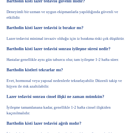
Bartholin kisti lazer tedavisi güvenli midir?
Deneyimli bir uzman ve uygun ekipmanlarla yapıldığında güvenli ve
etkilidir.
Bartholin kisti lazer tedavisi iz bırakır mı?
Lazer tedavisi minimal invaziv olduğu için iz bırakma riski çok düşüktür.
Bartholin kisti lazer tedavisi sonrası iyileşme süresi nedir?
Hastalar genellikle aynı gün taburcu olur, tam iyileşme 1-2 hafta sürer.
Bartholin kistleri tekrarlar mı?
Evet, hormonal veya yapısal nedenlerle tekrarlayabilir. Düzenli takip ve
hijyen ile risk azaltılabilir.
Lazer tedavisi sonrası cinsel ilişki ne zaman mümkün?
İyileşme tamamlanana kadar, genellikle 1-2 hafta cinsel ilişkiden
kaçınılmalıdır.
Bartholin kisti lazer tedavisi ağrılı mıdır?