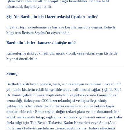
İşlem lokal anestezi altında yapılır, ağrı hissedilmez. Sonrası hafif
rahatsızlık ilaçlarla yönetilir.
Şişli’de Bartholin kisti lazer tedavisi fiyatları nedir?
Fiyatlar, teşhis yöntemine ve hastane koşullarına göre değişir. Detaylı
bilgi için
İletişim Sayfası
’nı ziyaret edin.
Bartholin kistleri kansere dönüşür mü?
Kanserleşme riski çok nadirdir, ancak kronik veya tekrarlayan kistlerde
biyopsi önerilebilir.
Sonuç
Bartholin kisti lazer tedavisi, hızlı, iz bırakmayan ve minimal invaziv bir
yöntemle kistlerin etkili bir şekilde tedavi edilmesini sağlar. Şişli’de Prof.
Dr. Hanifi Şahin’in jinekolojik onkoloji ve pelvik cerrahi konusundaki
uzmanlığı, fraksiyone CO2 lazer teknolojisi ve kişiselleştirilmiş
yaklaşımlarıyla hastalar, konforlu bir iyileşme süreci ve yüksek başarı
oranları elde eder. Erken teşhis, doğru tedavi planı ve tam donanımlı bir
sağlık merkezinde takip, sağlığınızı korumak için hayati önem taşır. Daha
fazla bilgi için
Tüp Bebek Tedavisi
,
Kadın Kanserleri
veya
Anüs (Anal
Prolapsus) Tedavisi
sayfalarını ziyaret edebilirsiniz. Tedavi sürecinizi