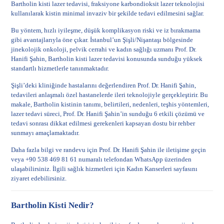
Bartholin kisti lazer tedavisi, fraksiyone karbondioksit lazer teknolojisi
kullanılarak kistin minimal invaziv bir şekilde tedavi edilmesini sağlar.
Bu yöntem, hızlı iyileşme, düşük komplikasyon riski ve iz bırakmama
gibi avantajlarıyla öne çıkar. İstanbul’un Şişli/Nişantaşı bölgesinde
jinekolojik onkoloji, pelvik cerrahi ve kadın sağlığı uzmanı Prof. Dr.
Hanifi Şahin, Bartholin kisti lazer tedavisi konusunda sunduğu yüksek
standartlı hizmetlerle tanınmaktadır.
Şişli’deki kliniğinde hastalarını değerlendiren Prof. Dr. Hanifi Şahin,
tedavileri anlaşmalı özel hastanelerde ileri teknolojiyle gerçekleştirir. Bu
makale, Bartholin kistinin tanımı, belirtileri, nedenleri, teşhis yöntemleri,
lazer tedavi süreci, Prof. Dr. Hanifi Şahin’in sunduğu 6 etkili çözümü ve
tedavi sonrası dikkat edilmesi gerekenleri kapsayan dostu bir rehber
sunmayı amaçlamaktadır.
Daha fazla bilgi ve randevu için
Prof. Dr. Hanifi Şahin ile iletişime geçin
veya +90 538 469 81 61 numaralı telefondan WhatsApp üzerinden
ulaşabilirsiniz. İlgili sağlık hizmetleri için
Kadın Kanserleri
sayfasını
ziyaret edebilirsiniz.
Bartholin Kisti Nedir?