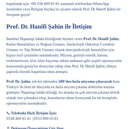
başlatmak için +90 538 469 81 61 numaralı telefondan WhatsApp
üzerinden veya
İletişim Sayfası
’nı ziyaret ederek Prof. Dr. Hanifi Şahin ile
iletişime geçin!
Prof. Dr. Hanifi Şahin ile İletişim
İstanbul Nişantaşı’ndaki kliniğinde hizmet veren
Prof. Dr. Hanifi Şahin
,
Kadın Hastalıkları ve Doğum Uzmanı, Jinekolojik Onkoloji Cerrahisi
Uzmanı ve Tüp Bebek Uzmanı olarak tüm jinekolojik hastalıklar için
kişiye özel çözümler sunmaktadır. Miyom, genital estetik, kanser,
endometriozis, kist, idrar kaçırma, rahim sarkması gibi çeşitli operasyonlar
konusunda geniş bir deneyime sahip olan Prof. Dr. Hanifi Şahin, dünya
çapında önemli başarılara imza atmıştır.
Prof. Dr. Şahin
, tek bir rahimden
200’den fazla miyomu çıkararak
hem
Türkiye’de hem de dünyada en fazla miyom çıkaran doktorlar arasına
girmiştir. Nişantaşı’ndaki kliniği, bu alanda en çok
miyom
çıkaran klinik
olarak öne çıkmakta olup, hastalarına rahmi koruyarak bu tür kompleks
operasyonlar sunmaktadır.
📞
Telefonla Hızlı İletişim İçin:
0538 469 81 61
|
0553 890 03 81
📄
Doktorun Özgeçmişine Göz Atın: