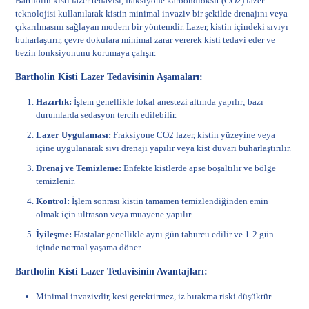
Bartholin kisti lazer tedavisi, fraksiyone karbondioksit (CO2) lazer
teknolojisi kullanılarak kistin minimal invaziv bir şekilde drenajını veya
çıkarılmasını sağlayan modern bir yöntemdir. Lazer, kistin içindeki sıvıyı
buharlaştırır, çevre dokulara minimal zarar vererek kisti tedavi eder ve
bezin fonksiyonunu korumaya çalışır.
Bartholin Kisti Lazer Tedavisinin Aşamaları:
Hazırlık:
İşlem genellikle lokal anestezi altında yapılır; bazı
durumlarda sedasyon tercih edilebilir.
Lazer Uygulaması:
Fraksiyone CO2 lazer, kistin yüzeyine veya
içine uygulanarak sıvı drenajı yapılır veya kist duvarı buharlaştırılır.
Drenaj ve Temizleme:
Enfekte kistlerde apse boşaltılır ve bölge
temizlenir.
Kontrol:
İşlem sonrası kistin tamamen temizlendiğinden emin
olmak için ultrason veya muayene yapılır.
İyileşme:
Hastalar genellikle aynı gün taburcu edilir ve 1-2 gün
içinde normal yaşama döner.
Bartholin Kisti Lazer Tedavisinin Avantajları:
Minimal invazivdir, kesi gerektirmez, iz bırakma riski düşüktür.