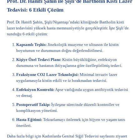
Prof. Dr. Hanifi Şahin ile Şişli’de Bartholin Kisti Lazer
Tedavisi: 6 Etkili Çözüm
Prof. Dr. Hanifi Şahin, Şişli/Nişantaşı’ndaki kliniğinde Bartholin kisti
lazer tedavisini yüksek hasta memnuniyetiyle gerçekleştirir. İşte Şişli’de
sunduğu 6 etkili çözüm:
Kapsamlı Teşhis:
Jinekolojik muayene ve ultrason ile kistin
boyutunun ve durumunun doğru değerlendirilmesi.
Kişiye Özel Tedavi Planı:
Kistin büyüklüğüne, enfeksiyon
durumuna ve hastanın ihtiyaçlarına göre özelleştirilmiş tedavi.
Fraksiyone CO2 Lazer Teknolojisi:
Minimal invaziv lazer
uygulamasıyla kistin etkili ve iz bırakmadan tedavisi.
Enfeksiyon Kontrolü:
Apse varlığında uygun antibiyotik tedavisi
ve drenaj.
Postoperatif Takip:
İyileşme sürecinde düzenli kontroller ve
komplikasyon yönetimi.
Hasta Eğitimi:
Tekrarlamayı önlemek için hijyen ve yaşam tarzı
önerileri.
Daha fazla bilgi için
Kadınlarda Genital Siğil Tedavisi
sayfasını ziyaret