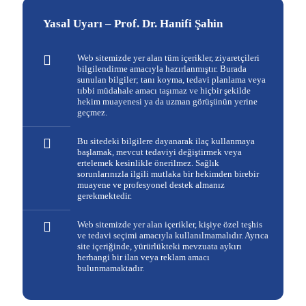
Yasal Uyarı – Prof. Dr. Hanifi Şahin
Web sitemizde yer alan tüm içerikler, ziyaretçileri
bilgilendirme amacıyla hazırlanmıştır. Burada
sunulan bilgiler; tanı koyma, tedavi planlama veya
tıbbi müdahale amacı taşımaz ve hiçbir şekilde
hekim muayenesi ya da uzman görüşünün yerine
geçmez.
Bu sitedeki bilgilere dayanarak ilaç kullanmaya
başlamak, mevcut tedaviyi değiştirmek veya
ertelemek kesinlikle önerilmez. Sağlık
sorunlarınızla ilgili mutlaka bir hekimden birebir
muayene ve profesyonel destek almanız
gerekmektedir.
Web sitemizde yer alan içerikler, kişiye özel teşhis
ve tedavi seçimi amacıyla kullanılmamalıdır. Ayrıca
site içeriğinde, yürürlükteki mevzuata aykırı
herhangi bir ilan veya reklam amacı
bulunmamaktadır.