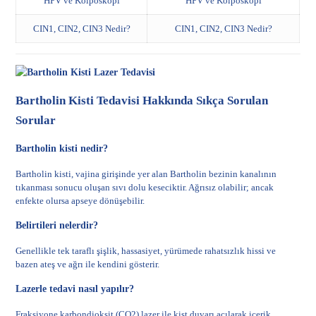
HPV ve Kolposkopi
HPV ve Kolposkopi
CIN1, CIN2, CIN3 Nedir?
CIN1, CIN2, CIN3 Nedir?
Bartholin Kisti Tedavisi Hakkında Sıkça Sorulan
Sorular
Bartholin kisti nedir?
Bartholin kisti, vajina girişinde yer alan Bartholin bezinin kanalının
tıkanması sonucu oluşan sıvı dolu keseciktir. Ağrısız olabilir; ancak
enfekte olursa apseye dönüşebilir.
Belirtileri nelerdir?
Genellikle tek taraflı şişlik, hassasiyet, yürümede rahatsızlık hissi ve
bazen ateş ve ağrı ile kendini gösterir.
Lazerle tedavi nasıl yapılır?
Fraksiyone karbondioksit (CO2) lazer ile kist duvarı açılarak içerik