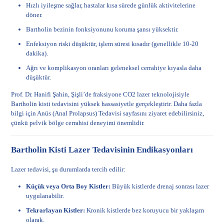
Hızlı iyileşme sağlar, hastalar kısa sürede günlük aktivitelerine
döner.
Bartholin bezinin fonksiyonunu koruma şansı yüksektir.
Enfeksiyon riski düşüktür, işlem süresi kısadır (genellikle 10-20
dakika).
Ağrı ve komplikasyon oranları geleneksel cerrahiye kıyasla daha
düşüktür.
Prof. Dr. Hanifi Şahin, Şişli’de fraksiyone CO2 lazer teknolojisiyle
Bartholin kisti tedavisini yüksek hassasiyetle gerçekleştirir. Daha fazla
bilgi için
Anüs (Anal Prolapsus) Tedavisi
sayfasını ziyaret edebilirsiniz,
çünkü pelvik bölge cerrahisi deneyimi önemlidir.
Bartholin Kisti Lazer Tedavisinin Endikasyonları
Lazer tedavisi, şu durumlarda tercih edilir:
Küçük veya Orta Boy Kistler:
Büyük kistlerde drenaj sonrası lazer
uygulanabilir.
Tekrarlayan Kistler:
Kronik kistlerde bez koruyucu bir yaklaşım
olarak.