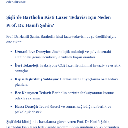
edebilirsiniz.
Şişli’de Bartholin Kisti Lazer Tedavisi İçin Neden
Prof. Dr. Hanifi Şahin?
Prof. Dr. Hanifi Şahin, Bartholin kisti lazer tedavisinde şu özellikleriyle
öne çıkar:
Uzmanlık ve Deneyim:
Jinekolojik onkoloji ve pelvik cerrahi
alanındaki geniş tecrübesiyle yüksek başarı oranları.
İleri Teknoloji:
Fraksiyone CO2 lazer ile minimal invaziv ve estetik
sonuçlar.
Kişiselleştirilmiş Yaklaşım:
Her hastanın ihtiyaçlarına özel tedavi
planları.
Bez Koruyucu Tedavi:
Bartholin bezinin fonksiyonunu koruma
odaklı yaklaşım.
Hasta Desteği:
Tedavi öncesi ve sonrası sağladığı rehberlik ve
psikolojik destek.
Şişli’deki kliniğinde hastalarına güven veren Prof. Dr. Hanifi Şahin,
Bartholin kisti lazer tedavisinde modern tıbbın sunduğu en iyi çözümleri