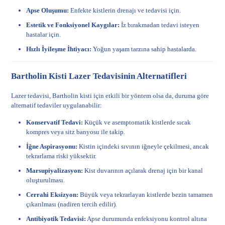
Apse Oluşumu:
Enfekte kistlerin drenajı ve tedavisi için.
Estetik ve Fonksiyonel Kaygılar:
İz bırakmadan tedavi isteyen
hastalar için.
Hızlı İyileşme İhtiyacı:
Yoğun yaşam tarzına sahip hastalarda.
Bartholin Kisti Lazer Tedavisinin Alternatifleri
Lazer tedavisi, Bartholin kisti için etkili bir yöntem olsa da, duruma göre
alternatif tedaviler uygulanabilir:
Konservatif Tedavi:
Küçük ve asemptomatik kistlerde sıcak
kompres veya sitz banyosu ile takip.
İğne Aspirasyonu:
Kistin içindeki sıvının iğneyle çekilmesi, ancak
tekrarlama riski yüksektir.
Marsupiyalizasyon:
Kist duvarının açılarak drenaj için bir kanal
oluşturulması.
Cerrahi Eksizyon:
Büyük veya tekrarlayan kistlerde bezin tamamen
çıkarılması (nadiren tercih edilir).
Antibiyotik Tedavisi:
Apse durumunda enfeksiyonu kontrol altına