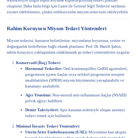
teknikleriyle doğru teşhis koyarak kişiselleştirilmiş tedavi planları
oluşturur. Daha fazla bilgi için
Lazer ile Genital Siğil Tedavisi
sayfasını
ziyaret edebilirsiniz, çünkü enfeksiyonlar miyom tedavisini etkileyebilir.
Rahim Koruyucu Miyom Tedavi Yöntemleri
Miyom tedavisi, hastanın belirtilerine, miyomların boyutuna, yerine ve
doğurganlık hedeflerine bağlı olarak planlanır. Prof. Dr. Hanifi Şahin,
rahim koruyucu yaklaşımlara odaklanarak şu tedavi yöntemlerini uygular:
Konservatif (İlaç) Tedavi:
Hormonal Tedaviler:
Oral kontraseptifler, GnRH agonistleri,
progesteron içeren ilaçlar veya selektif progesteron reseptör
modülatörleri (SPRM) miyom büyümesini yavaşlatabilir ve
kanamayı azaltabilir.
Ağrı Yönetimi:
Non-steroid anti-inflamatuar ilaçlar (NSAID)
pelvik ağrıyı hafifletir.
Demir Takviyeleri:
Aşırı kanama nedeniyle oluşan anemiyi
tedavi etmek için kullanılır.
Minimal İnvaziv Tedavi Yöntemleri:
Uterin Arter Embolizasyonu (UAE):
Miyomlara kan akışını
keserek küçülmelerini sağlar; ancak doğurganlık üzerindeki