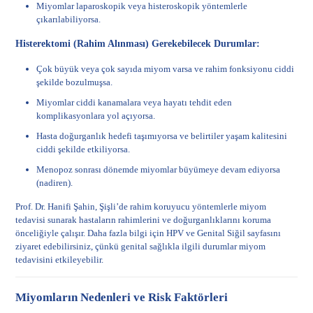
Miyomlar laparoskopik veya histeroskopik yöntemlerle
çıkarılabiliyorsa.
Histerektomi (Rahim Alınması) Gerekebilecek Durumlar:
Çok büyük veya çok sayıda miyom varsa ve rahim fonksiyonu ciddi
şekilde bozulmuşsa.
Miyomlar ciddi kanamalara veya hayatı tehdit eden
komplikasyonlara yol açıyorsa.
Hasta doğurganlık hedefi taşımıyorsa ve belirtiler yaşam kalitesini
ciddi şekilde etkiliyorsa.
Menopoz sonrası dönemde miyomlar büyümeye devam ediyorsa
(nadiren).
Prof. Dr. Hanifi Şahin, Şişli’de rahim koruyucu yöntemlerle miyom
tedavisi sunarak hastaların rahimlerini ve doğurganlıklarını koruma
önceliğiyle çalışır. Daha fazla bilgi için
HPV ve Genital Siğil
sayfasını
ziyaret edebilirsiniz, çünkü genital sağlıkla ilgili durumlar miyom
tedavisini etkileyebilir.
Miyomların Nedenleri ve Risk Faktörleri