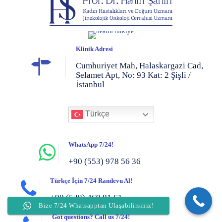
Klinik Adresi
Cumhuriyet Mah, Halaskargazi Cad,
Selamet Apt, No: 93 Kat: 2 Şişli /
İstanbul
Türkçe
WhatsApp 7/24!
+90 (553) 978 56 36
Türkçe İçin 7/24 Randevu Al!
+90 (538) 469 81 61
Bize 7/24 Whatsapptan Ulaşabilirsiniz!
Got questions? Call us 7/24!