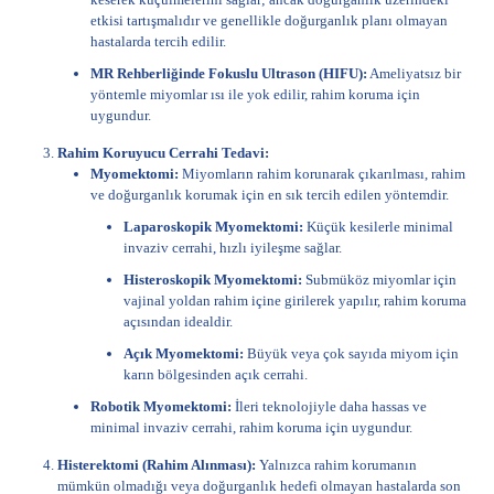
etkisi tartışmalıdır ve genellikle doğurganlık planı olmayan
hastalarda tercih edilir.
MR Rehberliğinde Fokuslu Ultrason (HIFU):
Ameliyatsız bir
yöntemle miyomlar ısı ile yok edilir, rahim koruma için
uygundur.
Rahim Koruyucu Cerrahi Tedavi:
Myomektomi:
Miyomların rahim korunarak çıkarılması, rahim
ve doğurganlık korumak için en sık tercih edilen yöntemdir.
Laparoskopik Myomektomi:
Küçük kesilerle minimal
invaziv cerrahi, hızlı iyileşme sağlar.
Histeroskopik Myomektomi:
Submüköz miyomlar için
vajinal yoldan rahim içine girilerek yapılır, rahim koruma
açısından idealdir.
Açık Myomektomi:
Büyük veya çok sayıda miyom için
karın bölgesinden açık cerrahi.
Robotik Myomektomi:
İleri teknolojiyle daha hassas ve
minimal invaziv cerrahi, rahim koruma için uygundur.
Histerektomi (Rahim Alınması):
Yalnızca rahim korumanın
mümkün olmadığı veya doğurganlık hedefi olmayan hastalarda son