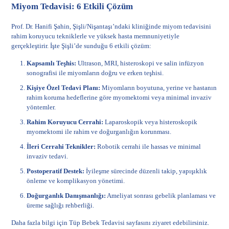
Miyom Tedavisi: 6 Etkili Çözüm
Prof. Dr. Hanifi Şahin, Şişli/Nişantaşı’ndaki kliniğinde miyom tedavisini
rahim koruyucu tekniklerle ve yüksek hasta memnuniyetiyle
gerçekleştirir. İşte Şişli’de sunduğu 6 etkili çözüm:
Kapsamlı Teşhis:
Ultrason, MRI, histeroskopi ve salin infüzyon
sonografisi ile miyomların doğru ve erken teşhisi.
Kişiye Özel Tedavi Planı:
Miyomların boyutuna, yerine ve hastanın
rahim koruma hedeflerine göre myomektomi veya minimal invaziv
yöntemler.
Rahim Koruyucu Cerrahi:
Laparoskopik veya histeroskopik
myomektomi ile rahim ve doğurganlığın korunması.
İleri Cerrahi Teknikler:
Robotik cerrahi ile hassas ve minimal
invaziv tedavi.
Postoperatif Destek:
İyileşme sürecinde düzenli takip, yapışıklık
önleme ve komplikasyon yönetimi.
Doğurganlık Danışmanlığı:
Ameliyat sonrası gebelik planlaması ve
üreme sağlığı rehberliği.
Daha fazla bilgi için
Tüp Bebek Tedavisi
sayfasını ziyaret edebilirsiniz.