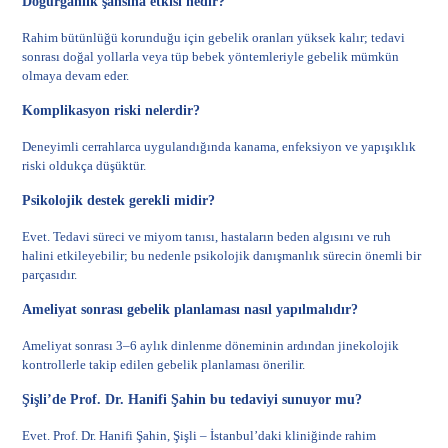
Doğurganlık şansına etkisi nedir?
Rahim bütünlüğü korunduğu için gebelik oranları yüksek kalır; tedavi
sonrası doğal yollarla veya tüp bebek yöntemleriyle gebelik mümkün
olmaya devam eder.
Komplikasyon riski nelerdir?
Deneyimli cerrahlarca uygulandığında kanama, enfeksiyon ve yapışıklık
riski oldukça düşüktür.
Psikolojik destek gerekli midir?
Evet. Tedavi süreci ve miyom tanısı, hastaların beden algısını ve ruh
halini etkileyebilir; bu nedenle psikolojik danışmanlık sürecin önemli bir
parçasıdır.
Ameliyat sonrası gebelik planlaması nasıl yapılmalıdır?
Ameliyat sonrası 3–6 aylık dinlenme döneminin ardından jinekolojik
kontrollerle takip edilen gebelik planlaması önerilir.
Şişli’de Prof. Dr. Hanifi Şahin bu tedaviyi sunuyor mu?
Evet. Prof. Dr. Hanifi Şahin, Şişli – İstanbul’daki kliniğinde rahim