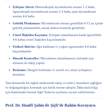
İyileşme Süresi:
Histeroskopik myomektomi sonrası 1-2 hafta,
laparoskopik myomektomi sonrası 2-3 hafta, açık myomektomi
sonrası 4-6 hafta.
Gebelik Planlaması:
Myomektomi sonrası genellikle 6-12 ay içinde
gebelik planlanabilir, ancak doktor kontrolü gereklidir.
Cinsel İlişkiden Kaçınma:
İyileşme tamamlanana kadar (genellikle
4-6 hafta) cinsel ilişkiden kaçınılmalıdır.
Fiziksel Aktivite:
Ağır kaldırma ve yoğun egzersizden 4-6 hafta
kaçınılmalıdır.
Düzenli Kontroller:
Miyomların tekrarlamasını önlemek için
ultrason ile takip yapılır.
Beslenme:
Dengeli beslenme ve yeterli sıvı alımı iyileşmeyi
destekler.
Tam donanımlı bir sağlık merkezinde takip ve tedavi, hastaların sağlığını
ve doğurganlığını korumak için kritik öneme sahiptir. Daha fazla bilgi
için
Kadınlarda Genital Siğil Tedavisi
sayfasını ziyaret edebilirsiniz.
Prof. Dr. Hanifi Şahin ile Şişli’de Rahim Koruyucu