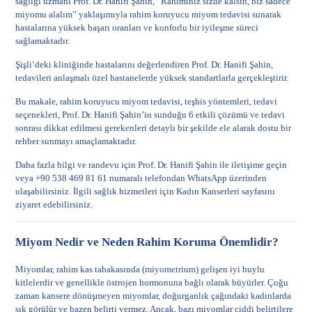
sağlığı uzmanı Prof. Dr. Hanifi Şahin, “Rahiminiz sizde kalsın, biz sadece
miyomu alalım” yaklaşımıyla rahim koruyucu miyom tedavisi sunarak
hastalarına yüksek başarı oranları ve konforlu bir iyileşme süreci
sağlamaktadır.
Şişli’deki kliniğinde hastalarını değerlendiren Prof. Dr. Hanifi Şahin,
tedavileri anlaşmalı özel hastanelerde yüksek standartlarla gerçekleştirir.
Bu makale, rahim koruyucu miyom tedavisi, teşhis yöntemleri, tedavi
seçenekleri, Prof. Dr. Hanifi Şahin’in sunduğu 6 etkili çözümü ve tedavi
sonrası dikkat edilmesi gerekenleri detaylı bir şekilde ele alarak dostu bir
rehber sunmayı amaçlamaktadır.
Daha fazla bilgi ve randevu için
Prof. Dr. Hanifi Şahin ile iletişime geçin
veya +90 538 469 81 61 numaralı telefondan WhatsApp üzerinden
ulaşabilirsiniz. İlgili sağlık hizmetleri için
Kadın Kanserleri
sayfasını
ziyaret edebilirsiniz.
Miyom Nedir ve Neden Rahim Koruma Önemlidir?
Miyomlar, rahim kas tabakasında (miyometrium) gelişen iyi huylu
kitlelerdir ve genellikle östrojen hormonuna bağlı olarak büyürler. Çoğu
zaman kansere dönüşmeyen miyomlar, doğurganlık çağındaki kadınlarda
sık görülür ve bazen belirti vermez. Ancak, bazı miyomlar ciddi belirtilere