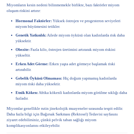
Miyomların kesin nedeni bilinmemekle birlikte, bazı faktörler miyom
oluşum riskini artırır:
Hormonal Faktörler:
Yüksek östrojen ve progesteron seviyeleri
miyom büyümesini tetikler.
Genetik Yatkınlık:
Ailede miyom öyküsü olan kadınlarda risk daha
yüksektir.
Obezite:
Fazla kilo, östrojen üretimini artırarak miyom riskini
yükseltir.
Erken Adet Görme:
Erken yaşta adet görmeye başlamak riski
artırabilir.
Gebelik Öyküsü Olmaması:
Hiç doğum yapmamış kadınlarda
miyom riski daha yüksektir.
Etnik Köken:
Afrika kökenli kadınlarda miyom görülme sıklığı daha
fazladır.
Miyomlar genellikle rutin jinekolojik muayeneler sırasında tespit edilir.
Daha fazla bilgi için
Bağırsak Sarkması (Rektosel) Tedavisi
sayfasını
ziyaret edebilirsiniz, çünkü pelvik taban sağlığı miyom
komplikasyonlarını etkileyebilir.