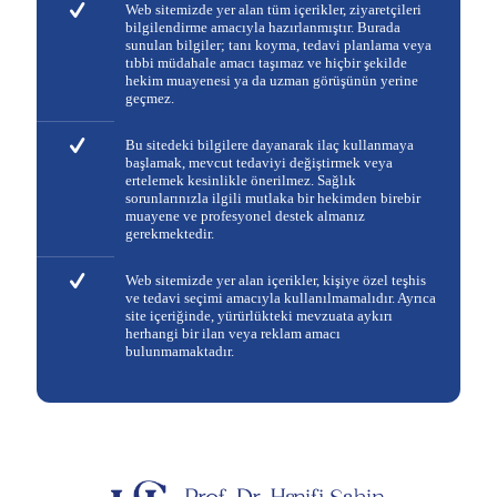
Web sitemizde yer alan tüm içerikler, ziyaretçileri
bilgilendirme amacıyla hazırlanmıştır. Burada
sunulan bilgiler; tanı koyma, tedavi planlama veya
tıbbi müdahale amacı taşımaz ve hiçbir şekilde
hekim muayenesi ya da uzman görüşünün yerine
geçmez.
Bu sitedeki bilgilere dayanarak ilaç kullanmaya
başlamak, mevcut tedaviyi değiştirmek veya
ertelemek kesinlikle önerilmez. Sağlık
sorunlarınızla ilgili mutlaka bir hekimden birebir
muayene ve profesyonel destek almanız
gerekmektedir.
Web sitemizde yer alan içerikler, kişiye özel teşhis
ve tedavi seçimi amacıyla kullanılmamalıdır. Ayrıca
site içeriğinde, yürürlükteki mevzuata aykırı
herhangi bir ilan veya reklam amacı
bulunmamaktadır.