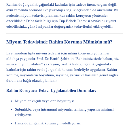
Rahim, doğurganlık çağındaki kadınlar için sadece üreme organı değil,
aynı zamanda hormonal ve psikolojik sağlık açısından da önemlidir. Bu
nedenle, miyom tedavisi planlanırken rahim koruyucu yöntemler
önceliklidir. Daha fazla bilgi için
Tüp Bebek Tedavisi
sayfasını ziyaret
edebilirsiniz, çünkü miyomlar doğurganlık tedavilerini etkileyebilir.
Miyom Tedavisinde Rahim Koruma Mümkün mü?
Evet, modern tıpta miyom tedavisi için rahim koruyucu yöntemler
oldukça yaygındır. Prof. Dr. Hanifi Şahin’in “Rahiminiz sizde kalsın, biz
sadece miyomu alalım” yaklaşımı, özellikle doğurganlık çağındaki
kadınlar için rahim ve doğurganlık koruma hedefiyle uygulanır. Rahim
koruma, miyomların boyutuna, sayısına, yerine ve hastanın genel sağlık
durumuna bağlı olarak planlanır.
Rahim Koruyucu Tedavi Uygulanabilen Durumlar:
Miyomlar küçük veya orta boyuttaysa.
Submüköz veya intramural miyomlar rahim iç yapısını minimal
etkiliyorsa.
Hasta doğurganlık korumayı hedefliyorsa.