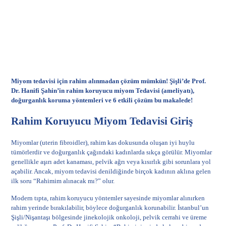
Miyom tedavisi için rahim alınmadan çözüm mümkün! Şişli’de Prof.
Dr. Hanifi Şahin’in rahim koruyucu miyom Tedavisi (ameliyatı),
doğurganlık koruma yöntemleri ve 6 etkili çözüm bu makalede!
Rahim Koruyucu Miyom Tedavisi Giriş
Miyomlar (uterin fibroidler), rahim kas dokusunda oluşan iyi huylu
tümörlerdir ve doğurganlık çağındaki kadınlarda sıkça görülür. Miyomlar
genellikle aşırı adet kanaması, pelvik ağrı veya kısırlık gibi sorunlara yol
açabilir. Ancak, miyom tedavisi denildiğinde birçok kadının aklına gelen
ilk soru “Rahimim alınacak mı?” olur.
Modern tıpta, rahim koruyucu yöntemler sayesinde miyomlar alınırken
rahim yerinde bırakılabilir, böylece doğurganlık korunabilir. İstanbul’un
Şişli/Nişantaşı bölgesinde jinekolojik onkoloji, pelvik cerrahi ve üreme