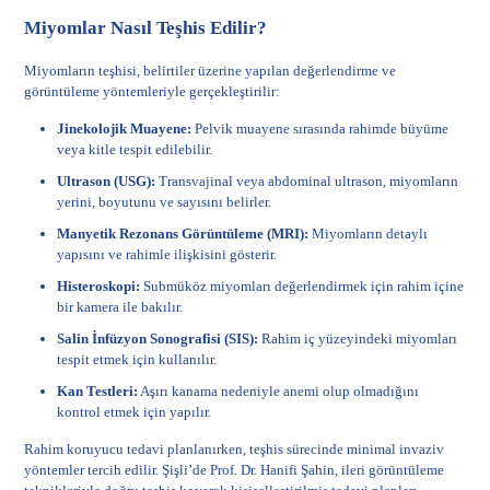
Miyomlar Nasıl Teşhis Edilir?
Miyomların teşhisi, belirtiler üzerine yapılan değerlendirme ve
görüntüleme yöntemleriyle gerçekleştirilir:
Jinekolojik Muayene:
Pelvik muayene sırasında rahimde büyüme
veya kitle tespit edilebilir.
Ultrason (USG):
Transvajinal veya abdominal ultrason, miyomların
yerini, boyutunu ve sayısını belirler.
Manyetik Rezonans Görüntüleme (MRI):
Miyomların detaylı
yapısını ve rahimle ilişkisini gösterir.
Histeroskopi:
Submüköz miyomları değerlendirmek için rahim içine
bir kamera ile bakılır.
Salin İnfüzyon Sonografisi (SIS):
Rahim iç yüzeyindeki miyomları
tespit etmek için kullanılır.
Kan Testleri:
Aşırı kanama nedeniyle anemi olup olmadığını
kontrol etmek için yapılır.
Rahim koruyucu tedavi planlanırken, teşhis sürecinde minimal invaziv
yöntemler tercih edilir. Şişli’de Prof. Dr. Hanifi Şahin, ileri görüntüleme