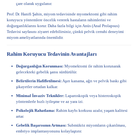
çare olarak uygulanır.
Prof. Dr. Hanifi Şahin, miyom tedavisinde myomektomi gibi rahim
koruyucu yöntemlere öncelik vererek hastaların rahimlerini ve
doğurganlıklarını korur. Daha fazla bilgi için
Anüs (Anal Prolapsus)
Tedavisi
sayfasını ziyaret edebilirsiniz, çünkü pelvik cerrahi deneyimi
miyom ameliyatlarında önemlidir.
Rahim Koruyucu Tedavinin Avantajları
Doğurganlığın Korunması:
Myomektomi ile rahim korunarak
gelecekteki gebelik şansı sürdürülür.
Belirtilerin Hafifletilmesi:
Aşırı kanama, ağrı ve pelvik baskı gibi
şikayetler ortadan kalkar.
Minimal İnvaziv Teknikler:
Laparoskopik veya histeroskopik
yöntemlerle hızlı iyileşme ve az yara izi.
Psikolojik Rahatlama:
Rahim kaybı korkusu azalır, yaşam kalitesi
artar.
Gebelik Başarısının Artması:
Submüköz miyomların çıkarılması,
embriyo implantasyonunu kolaylaştırır.