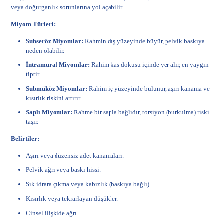
veya doğurganlık sorunlarına yol açabilir.
Miyom Türleri:
Subseröz Miyomlar:
Rahmin dış yüzeyinde büyür, pelvik baskıya
neden olabilir.
İntramural Miyomlar:
Rahim kas dokusu içinde yer alır, en yaygın
tiptir.
Submüköz Miyomlar:
Rahim iç yüzeyinde bulunur, aşırı kanama ve
kısırlık riskini artırır.
Saplı Miyomlar:
Rahme bir sapla bağlıdır, torsiyon (burkulma) riski
taşır.
Belirtiler:
Aşırı veya düzensiz adet kanamaları.
Pelvik ağrı veya baskı hissi.
Sık idrara çıkma veya kabızlık (baskıya bağlı).
Kısırlık veya tekrarlayan düşükler.
Cinsel ilişkide ağrı.