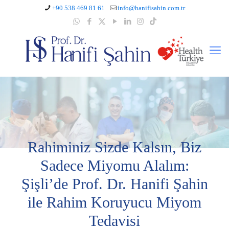
+90 538 469 81 61
info@hanifisahin.com.tr
Rahiminiz Sizde Kalsın, Biz
Sadece Miyomu Alalım:
Şişli’de Prof. Dr. Hanifi Şahin
ile Rahim Koruyucu Miyom
Tedavisi