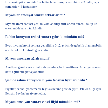
Histeroskopik cerrahide 1-2 hafta, laparoskopik cerrahide 2-3 hafta, açık
cerrahide 4-6 hafta sürer.
Miyomlar ameliyat sonrası tekrarlar mı?
Myomektomi sonrası yeni miyomlar oluşabilir, ancak düzenli takip ile
erken müdahale mümkündür.
Rahim koruyucu tedavi sonrası gebelik mümkün mü?
Evet, myomektomi sonrası genellikle 6-12 ay içinde gebelik planlanabilir,
ancak doktor kontrolü gereklidir.
Miyom ameliyatı ağrılı mıdır?
Ameliyat genel anestezi altında yapılır, ağrı hissedilmez. Ameliyat sonrası
hafif ağrılar ilaçlarla yönetilir.
Şişli’de rahim koruyucu miyom tedavisi fiyatları nedir?
Fiyatlar, cerrahi yönteme ve teşhis sürecine göre değişir. Detaylı bilgi için
İletişim Sayfası
’nı ziyaret edin.
Miyom ameliyatı sonrası cinsel ilişki mümkün mü?