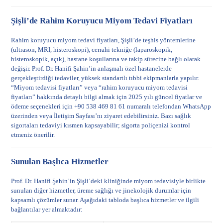
Şişli’de Rahim Koruyucu Miyom Tedavi Fiyatları
Rahim koruyucu miyom tedavi fiyatları, Şişli’de teşhis yöntemlerine
(ultrason, MRI, histeroskopi), cerrahi tekniğe (laparoskopik,
histeroskopik, açık), hastane koşullarına ve takip sürecine bağlı olarak
değişir. Prof. Dr. Hanifi Şahin’in anlaşmalı özel hastanelerde
gerçekleştirdiği tedaviler, yüksek standartlı tıbbi ekipmanlarla yapılır.
“Miyom tedavisi fiyatları” veya “rahim koruyucu miyom tedavisi
fiyatları” hakkında detaylı bilgi almak için 2025 yılı güncel fiyatlar ve
ödeme seçenekleri için +90 538 469 81 61 numaralı telefondan WhatsApp
üzerinden veya
İletişim Sayfası
’nı ziyaret edebilirsiniz. Bazı sağlık
sigortaları tedaviyi kısmen kapsayabilir; sigorta poliçenizi kontrol
etmeniz önerilir.
Sunulan Başlıca Hizmetler
Prof. Dr. Hanifi Şahin’in Şişli’deki kliniğinde miyom tedavisiyle birlikte
sunulan diğer hizmetler, üreme sağlığı ve jinekolojik durumlar için
kapsamlı çözümler sunar. Aşağıdaki tabloda başlıca hizmetler ve ilgili
bağlantılar yer almaktadır: