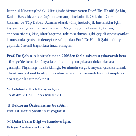
İstanbul Nişantaşı’ndaki kliniğinde hizmet veren
Prof. Dr. Hanifi Şahin
,
Kadın Hastalıkları ve Doğum Uzmanı, Jinekolojik Onkoloji Cerrahisi
Uzmanı ve Tüp Bebek Uzmanı olarak tüm jinekolojik hastalıklar için
kişiye özel çözümler sunmaktadır. Miyom, genital estetik, kanser,
endometriozis, kist, idrar kaçırma, rahim sarkması gibi çeşitli operasyonlar
konusunda geniş bir deneyime sahip olan Prof. Dr. Hanifi Şahin, dünya
çapında önemli başarılara imza atmıştır.
Prof. Dr. Şahin
, tek bir rahimden
200’den fazla miyomu çıkararak
hem
Türkiye’de hem de dünyada en fazla miyom çıkaran doktorlar arasına
girmiştir. Nişantaşı’ndaki kliniği, bu alanda en çok
miyom
çıkaran klinik
olarak öne çıkmakta olup, hastalarına rahmi koruyarak bu tür kompleks
operasyonlar sunmaktadır.
📞
Telefonla Hızlı İletişim İçin:
0538 469 81 61
|
0553 890 03 81
📄
Doktorun Özgeçmişine Göz Atın:
Prof. Dr. Hanifi Şahin’in Biyografisi
✉️
Daha Fazla Bilgi ve Randevu İçin:
İletişim Sayfamıza Göz Atın