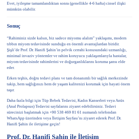
Evet, iyileşme tamamlandıktan sonra (genellikle 4-6 hafta) cinsel ilişki
mümkün olabilir.
Sonuç
“Rahiminiz sizde kalsın, biz sadece miyomu alalım” yaklaşımı, modern
tıbbın miyom tedavisinde sunduğu en önemli avantajlardan biridir.
Şişli’de Prof. Dr. Hanifi Şahin’in pelvik cerrahi konusundaki uzmanlığı,
minimal invaziv yöntemler ve rahim koruyucu yaklaşımlarıyla hastalar,
miyom tedavisinde rahimlerini ve doğurganlıklarını koruma şansı elde
eder.
Erken teşhis, doğru tedavi planı ve tam donanımlı bir sağlık merkezinde
takip, hem sağlığınızı hem de yaşam kalitenizi korumak için hayati önem
taşır.
Daha fazla bilgi için
Tüp Bebek Tedavisi
,
Kadın Kanserleri
veya
Anüs
(Anal Prolapsus) Tedavisi
sayfalarını ziyaret edebilirsiniz. Tedavi
sürecinizi başlatmak için +90 538 469 81 61 numaralı telefondan
WhatsApp üzerinden veya
İletişim Sayfası
’nı ziyaret ederek Prof. Dr.
Hanifi Şahin ile iletişime geçin!
Prof. Dr. Hanifi Şahin ile İletişim