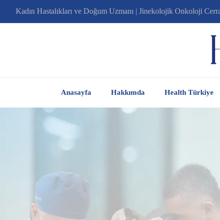
Kadın Hastalıkları ve Doğum Uzmanı | Jinekolojik Onkoloji Cerr
Anasayfa
Hakkımda
Health Türkiye