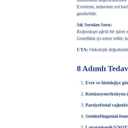
Evreleme, tedavinin yol harita
gerekebilir.
Sık Sorulan Soru:
Kolposkopi ağrılı bir işlem 
Genellikle iyi tolere edilir; 
CTA:
Onkolojik değerlendi
8 Adımlı Tedav
Evre ve histolojiye gö
Konizasyon/eksizyon (
Parsiyel/total vajinek
Sentinel/ingunial-femo
Laparoskopik/VNOTES