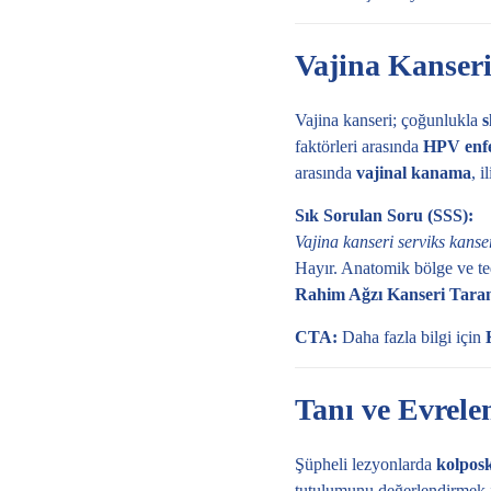
Vajina Kanser
Vajina kanseri; çoğunlukla
s
faktörleri arasında
HPV enf
arasında
vajinal kanama
, 
Sık Sorulan Soru (SSS):
Vajina kanseri serviks kanse
Hayır. Anatomik bölge ve ted
Rahim Ağzı Kanseri Tara
CTA:
Daha fazla bilgi için
Tanı ve Evrele
Şüpheli lezyonlarda
kolpos
tutulumunu değerlendirmek 