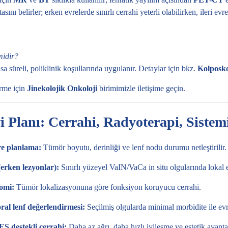
sını belirler; erken evrelerde sınırlı cerrahi yeterli olabilirken, ileri ev
midir?
kısa süreli, poliklinik koşullarında uygulanır. Detaylar için bkz.
Kolposk
rme için
Jinekolojik Onkoloji
birimimizle iletişime geçin.
i Planı: Cerrahi, Radyoterapi, Sistem
re planlama:
Tümör boyutu, derinliği ve lenf nodu durumu netleştirilir.
erken lezyonlar):
Sınırlı yüzeyel VaIN/VaCa in situ olgularında lokal 
tomi:
Tümör lokalizasyonuna göre fonksiyon koruyucu cerrahi.
ral lenf değerlendirmesi:
Seçilmiş olgularda minimal morbidite ile ev
 destekli cerrahi:
Daha az ağrı, daha hızlı iyileşme ve estetik avanta