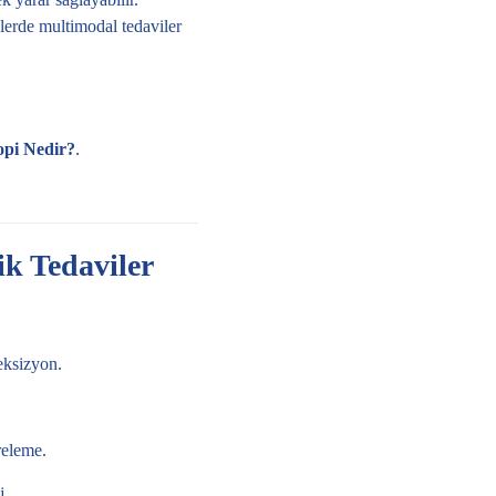
relerde multimodal tedaviler
opi Nedir?
.
ik Tedaviler
eksizyon.
releme.
j.