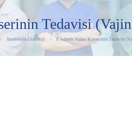
erinin Tedavisi (Vajina
Jinekolojik Onkoloji
8 Adımla Vajina Kanserinin Tedavisi (Vaj