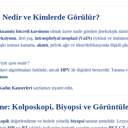
i Nedir ve Kimlerde Görülür?
kuamöz hücreli karsinom
olmak üzere nadir görülen jinekolojik tümör
eksiyonu
, ileri yaş,
intraepitelyal neoplazi (VaIN)
öyküsü ve immünsüpr
ilişki sonrası kanama,
akıntı
, pelvik ağrı ve idrar/defekasyonla ilişkili şikâ
riyle aynı mıdır?
avi algoritmaları farklıdır; ancak
HPV
ile ilişkileri benzerdir. Tarama v
ması
.
Kadın Kanserleri
sayfamızı ziyaret edin.
me: Kolposkopi, Biyopsi ve Görüntül
kopik
değerlendirme ve hedefe yönelik
biyopsi
tanının temelidir. Lezy
için
MR
ve
BT
sıklıkla kullanılır; lenfatik yayılım açısından
PET-CT
e