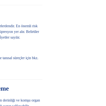
lerdendir. En önemli risk
esyon yer alır. Belirtiler
yetler sayılır.
e tanısal süreçler için bkz.
eme
on derinliği ve komşu organ
k yarar sağlayabilir.