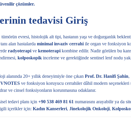
üvenilir çözümler.
erinin tedavisi Giriş
, tümörün evresi, histolojik alt tipi, hastanın yaşı ve doğurganlık beklent
e tanı alan hastalarda
minimal invaziv cerrahi
ile organ ve fonksiyon k
lerde
radyoterapi
ve
kemoterapi
kombine edilir. Nadir görülen bu kan
endirmesi,
kolposkopik
inceleme ve gerektiğinde sentinel lenf nodu yakl
loji alanında 20+ yıllık deneyimiyle öne çıkan
Prof. Dr. Hanifi Şahin
,
,
VNOTES
ve fonksiyon koruyucu cerrahiler dâhil modern seçenekleri s
 idrar ve cinsel fonksiyonların korunmasına odaklanır.
isel tedavi planı için
+90 538 469 81 61
numarasını arayabilir ya da si
İlgili içerikler için:
Kadın Kanserleri
,
Jinekolojik Onkoloji
,
Kolposko