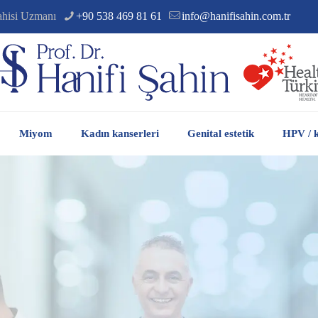
ahisi Uzmanı
+90 538 469 81 61
info@hanifisahin.com.tr
Miyom
Kadın kanserleri
Genital estetik
HPV / k