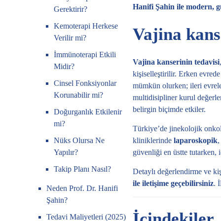
Hanifi Şahin
ile modern, g
Gerektirir?
Kemoterapi Herkese
Vajina kans
Verilir mi?
İmmünoterapi Etkili
Vajina kanserinin tedavisi
Midir?
kişiselleştirilir. Erken evred
Cinsel Fonksiyonlar
mümkün olurken; ileri evre
Korunabilir mi?
multidisipliner kurul değerl
belirgin biçimde etkiler.
Doğurganlık Etkilenir
mi?
Türkiye’de jinekolojik onko
kliniklerinde
laparoskopik
Nüks Olursa Ne
güvenliği en üstte tutarken,
Yapılır?
Takip Planı Nasıl?
Detaylı değerlendirme ve kiş
ile iletişime geçebilirsiniz
. 
Neden Prof. Dr. Hanifi
Şahin?
İçindekiler
Tedavi Maliyetleri (2025)