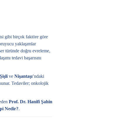
isi gibi birçok faktöre göre
oruyucu yaklaşımlar
ser türünde doğru evreleme,
aşımı tedavi başarısını
Şişli
ve
Nişantaşı
’ndaki
unar. Tedaviler; onkolojik
teden
Prof. Dr. Hanifi Şahin
pi Nedir?
.