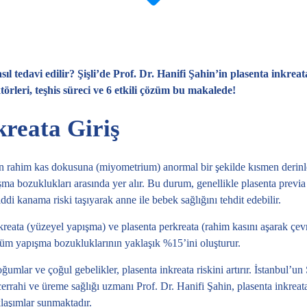
sıl tedavi edilir? Şişli’de Prof. Dr. Hanifi Şahin’in plasenta inkrea
törleri, teşhis süreci ve 6 etkili çözüm bu makalede!
kreata Giriş
nın rahim kas dokusuna (miyometrium) anormal bir şekilde kısmen derin
a bozuklukları arasında yer alır. Bu durum, genellikle plasenta previa
ciddi kanama riski taşıyarak anne ile bebek sağlığını tehdit edebilir.
akreata (yüzeyel yapışma) ve plasenta perkreata (rahim kasını aşarak çe
tüm yapışma bozukluklarının yaklaşık %15’ini oluşturur.
umlar ve çoğul gebelikler, plasenta inkreata riskini artırır. İstanbul’un
cerrahi ve üreme sağlığı uzmanı Prof. Dr. Hanifi Şahin, plasenta inkreata
klaşımlar sunmaktadır.