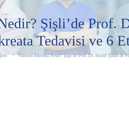
Nedir? Şişli’de Prof. D
kreata Tedavisi ve 6 
oğum
Plasenta İnkreata Nedir? Şişli’de Prof. Dr. Hanifi Şahin ile 