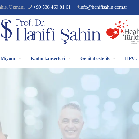
ahisi Uzmanı
+90 538 469 81 61
info@hanifisahin.com.tr
Miyom
Kadın kanserleri
Genital estetik
HPV / 