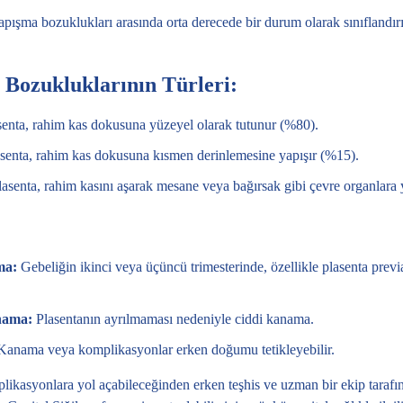
apışma bozuklukları arasında orta derecede bir durum olarak sınıflandırıl
 Bozukluklarının Türleri:
enta, rahim kas dokusuna yüzeyel olarak tutunur (%80).
senta, rahim kas dokusuna kısmen derinlemesine yapışır (%15).
asenta, rahim kasını aşarak mesane veya bağırsak gibi çevre organlara 
ma:
Gebeliğin ikinci veya üçüncü trimesterinde, özellikle plasenta previa
nama:
Plasentanın ayrılmaması nedeniyle ciddi kanama.
anama veya komplikasyonlar erken doğumu tetikleyebilir.
likasyonlara yol açabileceğinden erken teşhis ve uzman bir ekip tarafınd