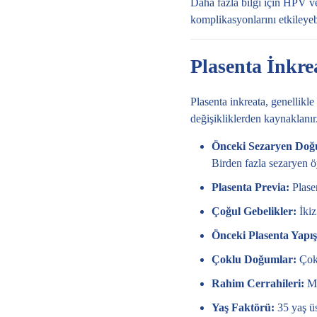
Daha fazla bilgi için
HPV ve 
komplikasyonlarını etkileyebi
Plasenta İnkre
Plasenta inkreata, genellikl
değişikliklerden kaynaklanır. 
Önceki Sezaryen Do
Birden fazla sezaryen öy
Plasenta Previa:
Plasen
Çoğul Gebelikler:
İkiz
Önceki Plasenta Yapı
Çoklu Doğumlar:
Çok 
Rahim Cerrahileri:
My
Yaş Faktörü:
35 yaş üs