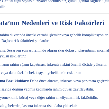
Genital Siğil
sayfasını ziyaret edebilirsiniz, çünkü genital sağlıkla ilgi
lir.
ata’nın Nedenleri ve Risk Faktörleri
e rahim duvarında önceki cerrahi işlemler veya gebelik komplikasyonlar
Başlıca risk faktörleri şunlardır:
ğum:
Sezaryen sonrası rahimde oluşan skar dokusu, plasentanın anormal
küsü riski artırır.
tanın rahim ağzını kapatması, inkreata riskini önemli ölçüde yükseltir.
 veya daha fazla bebek taşıyan gebeliklerde risk artar.
şma Bozuklukları:
Daha önce akreata, inkreata veya perkreata geçirmiş o
sayıda doğum yapmış kadınlarda rahim duvarı zayıflayabilir.
omektomi, kürtaj veya diğer rahim ameliyatları risk faktörüdür.
tü gebelerde plasenta inkreata riski daha yüksektir.