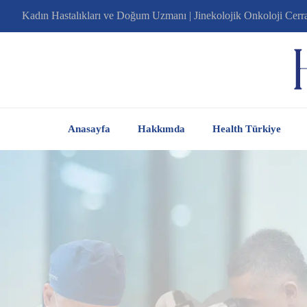
Kadın Hastalıkları ve Doğum Uzmanı | Jinekolojik Onkoloji Cerr
Anasayfa
Hakkımda
Health Türkiye