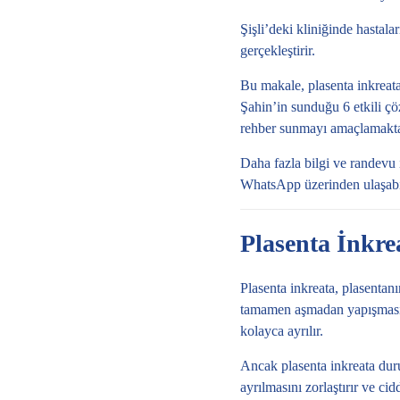
Şişli’deki kliniğinde hastala
gerçekleştirir.
Bu makale, plasenta inkreata 
Şahin’in sunduğu 6 etkili çöz
rehber sunmayı amaçlamakta
Daha fazla bilgi ve randevu
WhatsApp üzerinden ulaşabilir
Plasenta İnkre
Plasenta inkreata, plasenta
tamamen aşmadan yapışması 
kolayca ayrılır.
Ancak plasenta inkreata duru
ayrılmasını zorlaştırır ve ci