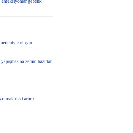
li enfeksiyonlar gebelik
ı nedeniyle oluşan
 yapışmasına zemin hazırlar.
lmak riski artırır.