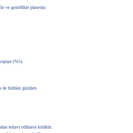
ır ve genellikle plasenta
yapışır (%5).
 ile birlikte görülen
an tedavi edilmesi kritiktir.