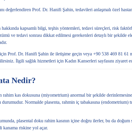
rını değerlendiren Prof. Dr. Hanifi Şahin, tedavileri anlaşmalı özel hasta
hakkında kapsamlı bilgi, teşhis yöntemleri, tedavi süreçleri, risk faktörl
ümü ve tedavi sonrası dikkat edilmesi gerekenleri detaylı bir şekilde el
dır.
 için
Prof. Dr. Hanifi Şahin ile iletişime geçin
veya +90 538 469 81 61 n
siniz. İlgili sağlık hizmetleri için
Kadın Kanserleri
sayfasını ziyaret ed
ata Nedir?
nın rahim kas dokusuna (miyometrium) anormal bir şekilde derinlemesine
durumudur. Normalde plasenta, rahmin iç tabakasına (endometrium) 
munda, plasental doku rahim kasının içine doğru ilerler, bu da doğum s
ddi kanama riskine yol açar.