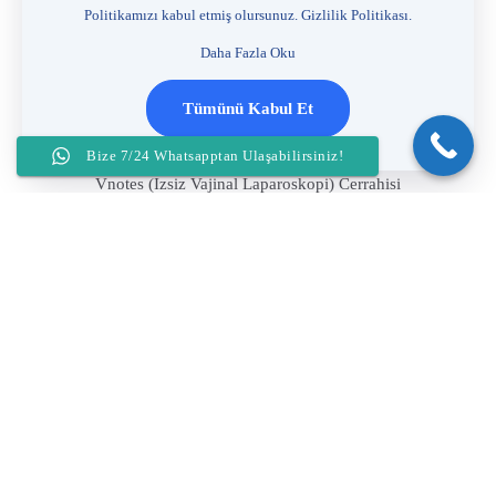
Politikamızı kabul etmiş olursunuz.
Gizlilik Politikası
.
Jinekoloji
Daha Fazla Oku
Kadın kanserleri
Genital estetik
Tümünü Kabul Et
Ürojinekoloji
Bize 7/24 Whatsapptan Ulaşabilirsiniz!
Vnotes (Izsiz Vajinal Laparoskopi) Cerrahisi
Histeroskopik Cerrahi
Gebelik Ve Dogum
İnfertilite
Copyright © 2026 - Prof. Dr. Hanifi Şahin | All Rights Reserved |
Gizlilik ve Yasal Uyarı