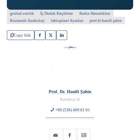
genital estetik
İç Dudak Küçültme
Kadın Hastalıkları
Kozmetik Jinekoloji
labioplasti fiyatları
prof dr hanifi şahin
Copy link
Prof. Dr. Hanifi Şahin
Randevu Al
+90 (538) 469 81 61