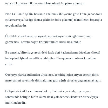
uçlarını koruyan mikro-cerrahi hassasiyeti ön plana çıkmıştır.
Prof. Dr. Hanifi Şahin, hastanın anatomik ihtiyacına göre Trim (kenar doku
çıkarma) veya Wedge (kama şeklinde doku çıkarma) tekniklerini başarıyla
uygulamaktadır.
Özellikle cinsel hazzı ve uyarılmayı sağlayan sinir ağlarının zarar
görmemesi, cerrahi başarı kriterlerinin en kritik unsurudur.
Bu amaçla, klitoris çevresindeki fazla deri katlantılarını düzelten klitoral
hudoplasti işlemi genellikle labioplasti ile eşzamanlı olarak kombine
edilir.
Operasyonlarda kullanılan ultra ince, kendiliğinden eriyen estetik dikiş
materyalleri sayesinde dikiş aldırma gibi ağrılı süreçler yaşanmamaktadır.
Gelişmiş teknikler ve hassas doku yönetimi sayesinde, operasyon
sonrasında belirgin bir iz kalma riski yok denecek kadar az bir seviyeye
indirilmektedir.