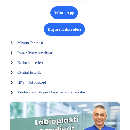
WhatsApp
Başarı Hikayeleri
Miyom Tedavisi
İzsiz Miyom Ameliyatı
Kadın kanserleri
Genital Estetik
HPV / Kolposkopi
Vnotes (Izsiz Vajinal Laparoskopi) Cerrahisi