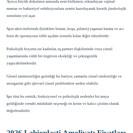
Ayrıca büyük dokuların arasında nem birikmesi, tekrarlayan vajinal
mantar ve bakteriyel enfeksiyonlara zemin hazırlayarak kronik jinekolojik
sorunlara yol açar.
Spor aktivitelerinde (bisiklete binme, koşu, pilates) yaşanan batma ve acı
hissi de operasyonu tıbbi açıdan zorunlu kılan diğer etkenlerdir.
Psikolojik boyutta ise kadınlar, eş partner ilişkilerinde veya cinsel
yaşamlarında ciddi bir özgüven eksikliği ve çekingenlik
yaşayabilmektedir.
Görsel tatminsizliğin getirdiği bu bariyer, zamanla cinsel isteksizliğe ve
anorgazmi gibi işlevsel cinsel problemlere neden olabilir.
İşte tüm bu estetik, fonksiyonel ve psikolojik nedenler bir araya
geldiğinde cerrahi müdahale seçeneği en kesin ve kalıcı çözüm olarak
değerlendirilir.
2026 Labioplasti Ameliyatı Fiyatları