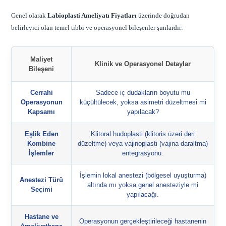
Genel olarak
Labioplasti Ameliyatı Fiyatları
üzerinde doğrudan
belirleyici olan temel tıbbi ve operasyonel bileşenler şunlardır:
Maliyet
Klinik ve Operasyonel Detaylar
Bileşeni
Cerrahi
Sadece iç dudakların boyutu mu
Operasyonun
küçültülecek, yoksa asimetri düzeltmesi mi
Kapsamı
yapılacak?
Eşlik Eden
Klitoral hudoplasti (klitoris üzeri deri
Kombine
düzeltme) veya vajinoplasti (vajina daraltma)
İşlemler
entegrasyonu.
İşlemin lokal anestezi (bölgesel uyuşturma)
Anestezi Türü
altında mı yoksa genel anesteziyle mi
Seçimi
yapılacağı.
Hastane ve
Operasyonun gerçekleştirileceği hastanenin